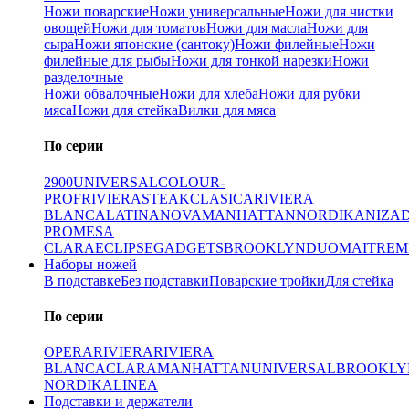
Ножи поварские
Ножи универсальные
Ножи для чистки
овощей
Ножи для томатов
Ножи для масла
Ножи для
сыра
Ножи японские (сантоку)
Ножи филейные
Ножи
филейные для рыбы
Ножи для тонкой нарезки
Ножи
разделочные
Ножи обвалочные
Ножи для хлеба
Ножи для рубки
мяса
Ножи для стейка
Вилки для мяса
По серии
2900
UNIVERSAL
COLOUR-
PROF
RIVIERA
STEAK
CLASICA
RIVIERA
BLANCA
LATINA
NOVA
MANHATTAN
NORDIKA
NIZA
PRO
MESA
CLARA
ECLIPSE
GADGETS
BROOKLYN
DUO
MAITRE
M
Наборы ножей
В подставке
Без подставки
Поварские тройки
Для стейка
По серии
OPERA
RIVIERA
RIVIERA
BLANCA
CLARA
MANHATTAN
UNIVERSAL
BROOKLY
NORDIKA
LINEA
Подставки и держатели