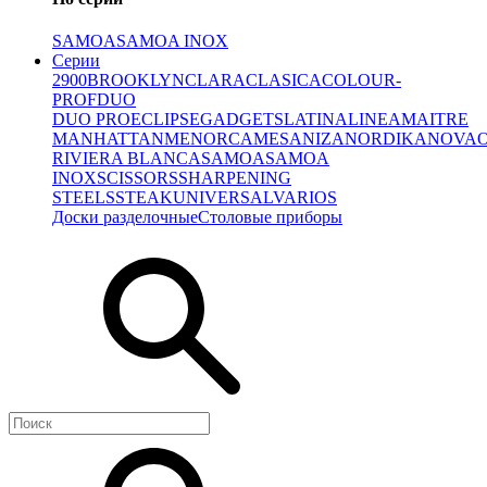
SAMOA
SAMOA INOX
Серии
2900
BROOKLYN
CLARA
CLASICA
COLOUR-
PROF
DUO
DUO PRO
ECLIPSE
GADGETS
LATINA
LINEA
MAITRE
MANHATTAN
MENORCA
MESA
NIZA
NORDIKA
NOVA
RIVIERA BLANCA
SAMOA
SAMOA
INOX
SCISSORS
SHARPENING
STEELS
STEAK
UNIVERSAL
VARIOS
Доски разделочные
Столовые приборы