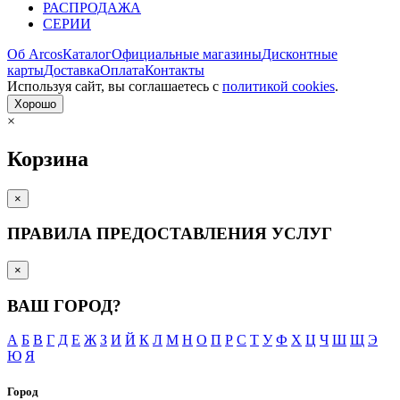
РАСПРОДАЖА
СЕРИИ
Об Arcos
Каталог
Официальные магазины
Дисконтные
карты
Доставка
Оплата
Контакты
Используя сайт, вы согла­шаетесь с
политикой cookies
.
Хорошо
×
Корзина
×
ПРАВИЛА ПРЕДОСТАВЛЕНИЯ УСЛУГ
×
ВАШ ГОРОД?
А
Б
В
Г
Д
Е
Ж
З
И
Й
К
Л
М
Н
О
П
Р
С
Т
У
Ф
Х
Ц
Ч
Ш
Щ
Э
Ю
Я
Город