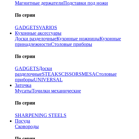
Магнитные держатели
Подставки под ножи
По серии
GADGETS
VARIOS
Кухонные аксессуары
Доски разделочные
Кухонные ножницы
Кухонные
принадлежности
Столовые приборы
По серии
GADGETS
Доски
разделочные
STEAK
SCISSORS
MESA
Столовые
приборы
UNIVERSAL
Заточка
Мусаты
Точилки механические
По серии
SHARPENING STEELS
Посуда
Сковороды
По серии