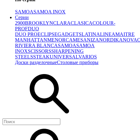
SAMOA
SAMOA INOX
Серии
2900
BROOKLYN
CLARA
CLASICA
COLOUR-
PROF
DUO
DUO PRO
ECLIPSE
GADGETS
LATINA
LINEA
MAITRE
MANHATTAN
MENORCA
MESA
NIZA
NORDIKA
NOVA
RIVIERA BLANCA
SAMOA
SAMOA
INOX
SCISSORS
SHARPENING
STEELS
STEAK
UNIVERSAL
VARIOS
Доски разделочные
Столовые приборы