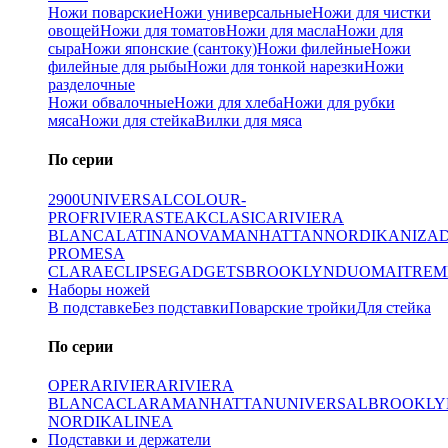
Ножи поварские
Ножи универсальные
Ножи для чистки
овощей
Ножи для томатов
Ножи для масла
Ножи для
сыра
Ножи японские (сантоку)
Ножи филейные
Ножи
филейные для рыбы
Ножи для тонкой нарезки
Ножи
разделочные
Ножи обвалочные
Ножи для хлеба
Ножи для рубки
мяса
Ножи для стейка
Вилки для мяса
По серии
2900
UNIVERSAL
COLOUR-
PROF
RIVIERA
STEAK
CLASICA
RIVIERA
BLANCA
LATINA
NOVA
MANHATTAN
NORDIKA
NIZA
PRO
MESA
CLARA
ECLIPSE
GADGETS
BROOKLYN
DUO
MAITRE
M
Наборы ножей
В подставке
Без подставки
Поварские тройки
Для стейка
По серии
OPERA
RIVIERA
RIVIERA
BLANCA
CLARA
MANHATTAN
UNIVERSAL
BROOKLY
NORDIKA
LINEA
Подставки и держатели