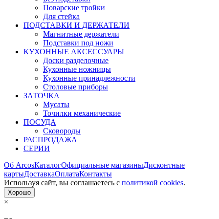
Поварские тройки
Для стейка
ПОДСТАВКИ И ДЕРЖАТЕЛИ
Магнитные держатели
Подставки под ножи
КУХОННЫЕ АКСЕССУАРЫ
Доски разделочные
Кухонные ножницы
Кухонные принадлежности
Столовые приборы
ЗАТОЧКА
Мусаты
Точилки механические
ПОСУДА
Сковороды
РАСПРОДАЖА
СЕРИИ
Об Arcos
Каталог
Официальные магазины
Дисконтные
карты
Доставка
Оплата
Контакты
Используя сайт, вы согла­шаетесь с
политикой cookies
.
Хорошо
×