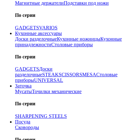
Магнитные держатели
Подставки под ножи
По серии
GADGETS
VARIOS
Кухонные аксессуары
Доски разделочные
Кухонные ножницы
Кухонные
принадлежности
Столовые приборы
По серии
GADGETS
Доски
разделочные
STEAK
SCISSORS
MESA
Столовые
приборы
UNIVERSAL
Заточка
Мусаты
Точилки механические
По серии
SHARPENING STEELS
Посуда
Сковороды
По серии