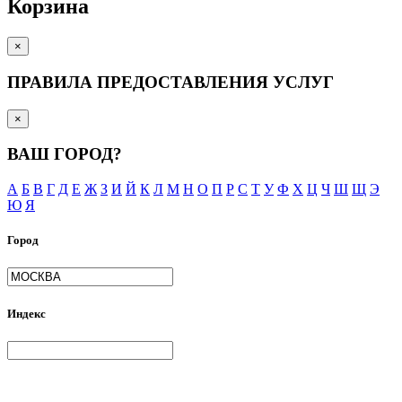
Корзина
×
ПРАВИЛА ПРЕДОСТАВЛЕНИЯ УСЛУГ
×
ВАШ ГОРОД?
А
Б
В
Г
Д
Е
Ж
З
И
Й
К
Л
М
Н
О
П
Р
С
Т
У
Ф
Х
Ц
Ч
Ш
Щ
Э
Ю
Я
Город
Индекс