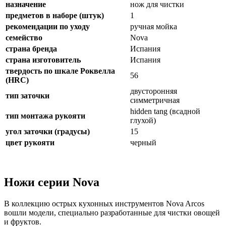
назначение
нож для чистки
предметов в наборе (штук)
1
рекомендации по уходу
ручная мойка
семейство
Nova
страна бренда
Испания
страна изготовитель
Испания
твердость по шкале Роквелла
56
(HRC)
двусторонняя
тип заточки
симметричная
hidden tang (всадной
тип монтажа рукояти
глухой)
угол заточки (градусы)
15
цвет рукояти
черный
Ножи серии Nova
В коллекцию острых кухонных инструментов Nova Arcos
вошли модели, специально разработанные для чистки овощей
и фруктов.