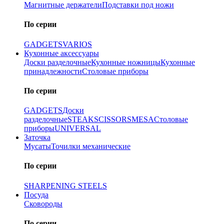
Магнитные держатели
Подставки под ножи
По серии
GADGETS
VARIOS
Кухонные аксессуары
Доски разделочные
Кухонные ножницы
Кухонные
принадлежности
Столовые приборы
По серии
GADGETS
Доски
разделочные
STEAK
SCISSORS
MESA
Столовые
приборы
UNIVERSAL
Заточка
Мусаты
Точилки механические
По серии
SHARPENING STEELS
Посуда
Сковороды
По серии