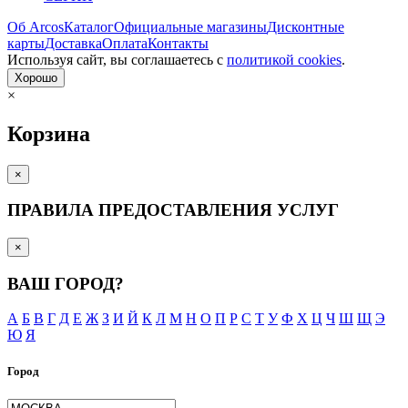
Об Arcos
Каталог
Официальные магазины
Дисконтные
карты
Доставка
Оплата
Контакты
Используя сайт, вы согла­шаетесь с
политикой cookies
.
Хорошо
×
Корзина
×
ПРАВИЛА ПРЕДОСТАВЛЕНИЯ УСЛУГ
×
ВАШ ГОРОД?
А
Б
В
Г
Д
Е
Ж
З
И
Й
К
Л
М
Н
О
П
Р
С
Т
У
Ф
Х
Ц
Ч
Ш
Щ
Э
Ю
Я
Город