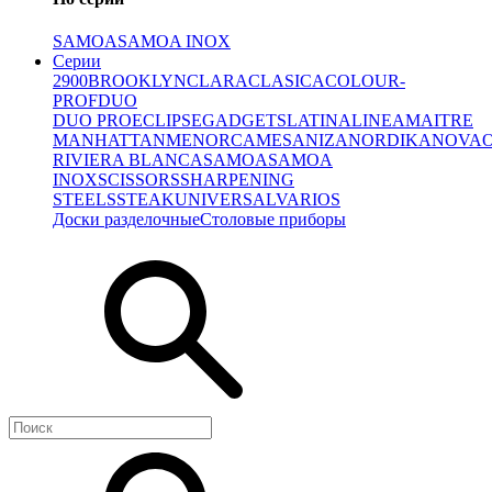
SAMOA
SAMOA INOX
Серии
2900
BROOKLYN
CLARA
CLASICA
COLOUR-
PROF
DUO
DUO PRO
ECLIPSE
GADGETS
LATINA
LINEA
MAITRE
MANHATTAN
MENORCA
MESA
NIZA
NORDIKA
NOVA
RIVIERA BLANCA
SAMOA
SAMOA
INOX
SCISSORS
SHARPENING
STEELS
STEAK
UNIVERSAL
VARIOS
Доски разделочные
Столовые приборы