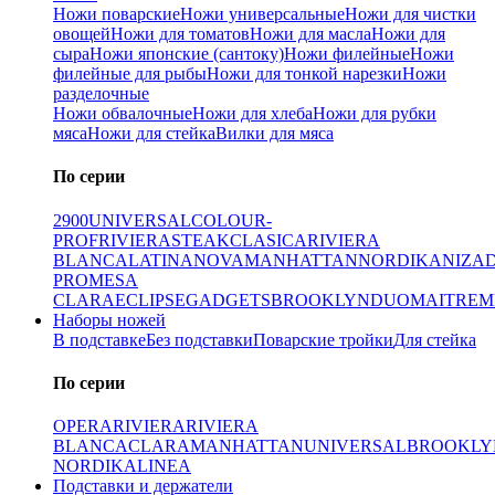
Ножи поварские
Ножи универсальные
Ножи для чистки
овощей
Ножи для томатов
Ножи для масла
Ножи для
сыра
Ножи японские (сантоку)
Ножи филейные
Ножи
филейные для рыбы
Ножи для тонкой нарезки
Ножи
разделочные
Ножи обвалочные
Ножи для хлеба
Ножи для рубки
мяса
Ножи для стейка
Вилки для мяса
По серии
2900
UNIVERSAL
COLOUR-
PROF
RIVIERA
STEAK
CLASICA
RIVIERA
BLANCA
LATINA
NOVA
MANHATTAN
NORDIKA
NIZA
PRO
MESA
CLARA
ECLIPSE
GADGETS
BROOKLYN
DUO
MAITRE
M
Наборы ножей
В подставке
Без подставки
Поварские тройки
Для стейка
По серии
OPERA
RIVIERA
RIVIERA
BLANCA
CLARA
MANHATTAN
UNIVERSAL
BROOKLY
NORDIKA
LINEA
Подставки и держатели