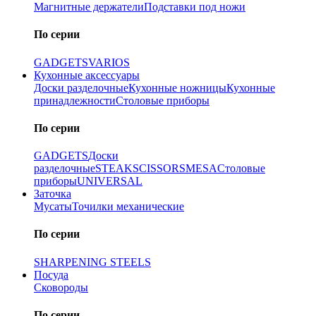
Магнитные держатели
Подставки под ножи
По серии
GADGETS
VARIOS
Кухонные аксессуары
Доски разделочные
Кухонные ножницы
Кухонные
принадлежности
Столовые приборы
По серии
GADGETS
Доски
разделочные
STEAK
SCISSORS
MESA
Столовые
приборы
UNIVERSAL
Заточка
Мусаты
Точилки механические
По серии
SHARPENING STEELS
Посуда
Сковороды
По серии