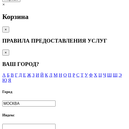
×
Корзина
×
ПРАВИЛА ПРЕДОСТАВЛЕНИЯ УСЛУГ
×
ВАШ ГОРОД?
А
Б
В
Г
Д
Е
Ж
З
И
Й
К
Л
М
Н
О
П
Р
С
Т
У
Ф
Х
Ц
Ч
Ш
Щ
Э
Ю
Я
Город
Индекс