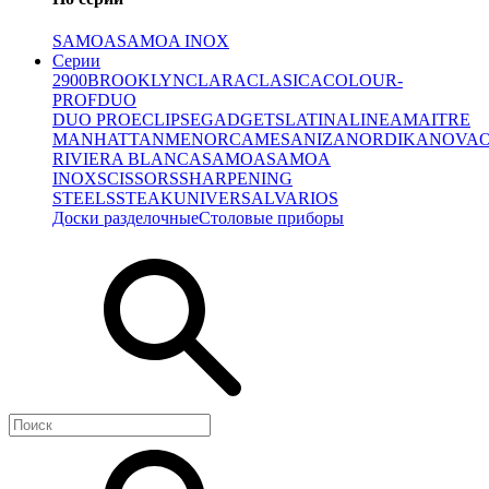
SAMOA
SAMOA INOX
Серии
2900
BROOKLYN
CLARA
CLASICA
COLOUR-
PROF
DUO
DUO PRO
ECLIPSE
GADGETS
LATINA
LINEA
MAITRE
MANHATTAN
MENORCA
MESA
NIZA
NORDIKA
NOVA
RIVIERA BLANCA
SAMOA
SAMOA
INOX
SCISSORS
SHARPENING
STEELS
STEAK
UNIVERSAL
VARIOS
Доски разделочные
Столовые приборы