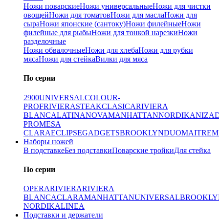
Ножи поварские
Ножи универсальные
Ножи для чистки
овощей
Ножи для томатов
Ножи для масла
Ножи для
сыра
Ножи японские (сантоку)
Ножи филейные
Ножи
филейные для рыбы
Ножи для тонкой нарезки
Ножи
разделочные
Ножи обвалочные
Ножи для хлеба
Ножи для рубки
мяса
Ножи для стейка
Вилки для мяса
По серии
2900
UNIVERSAL
COLOUR-
PROF
RIVIERA
STEAK
CLASICA
RIVIERA
BLANCA
LATINA
NOVA
MANHATTAN
NORDIKA
NIZA
PRO
MESA
CLARA
ECLIPSE
GADGETS
BROOKLYN
DUO
MAITRE
M
Наборы ножей
В подставке
Без подставки
Поварские тройки
Для стейка
По серии
OPERA
RIVIERA
RIVIERA
BLANCA
CLARA
MANHATTAN
UNIVERSAL
BROOKLY
NORDIKA
LINEA
Подставки и держатели