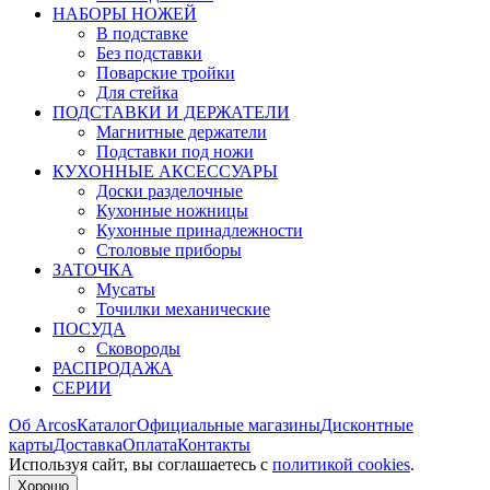
НАБОРЫ НОЖЕЙ
В подставке
Без подставки
Поварские тройки
Для стейка
ПОДСТАВКИ И ДЕРЖАТЕЛИ
Магнитные держатели
Подставки под ножи
КУХОННЫЕ АКСЕССУАРЫ
Доски разделочные
Кухонные ножницы
Кухонные принадлежности
Столовые приборы
ЗАТОЧКА
Мусаты
Точилки механические
ПОСУДА
Сковороды
РАСПРОДАЖА
СЕРИИ
Об Arcos
Каталог
Официальные магазины
Дисконтные
карты
Доставка
Оплата
Контакты
Используя сайт, вы согла­шаетесь с
политикой cookies
.
Хорошо