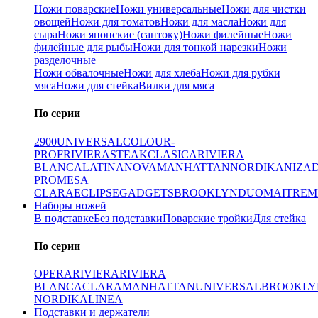
Ножи поварские
Ножи универсальные
Ножи для чистки
овощей
Ножи для томатов
Ножи для масла
Ножи для
сыра
Ножи японские (сантоку)
Ножи филейные
Ножи
филейные для рыбы
Ножи для тонкой нарезки
Ножи
разделочные
Ножи обвалочные
Ножи для хлеба
Ножи для рубки
мяса
Ножи для стейка
Вилки для мяса
По серии
2900
UNIVERSAL
COLOUR-
PROF
RIVIERA
STEAK
CLASICA
RIVIERA
BLANCA
LATINA
NOVA
MANHATTAN
NORDIKA
NIZA
PRO
MESA
CLARA
ECLIPSE
GADGETS
BROOKLYN
DUO
MAITRE
M
Наборы ножей
В подставке
Без подставки
Поварские тройки
Для стейка
По серии
OPERA
RIVIERA
RIVIERA
BLANCA
CLARA
MANHATTAN
UNIVERSAL
BROOKLY
NORDIKA
LINEA
Подставки и держатели