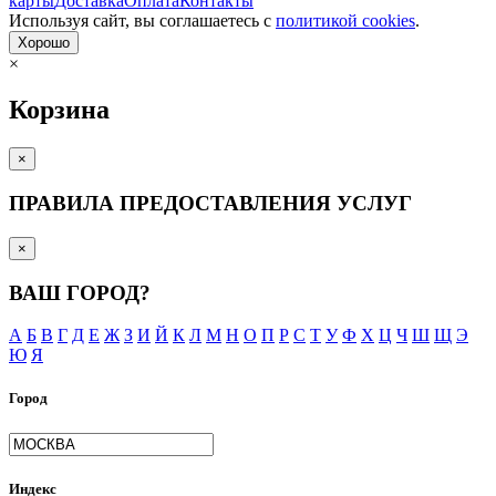
карты
Доставка
Оплата
Контакты
Используя сайт, вы согла­шаетесь с
политикой cookies
.
Хорошо
×
Корзина
×
ПРАВИЛА ПРЕДОСТАВЛЕНИЯ УСЛУГ
×
ВАШ ГОРОД?
А
Б
В
Г
Д
Е
Ж
З
И
Й
К
Л
М
Н
О
П
Р
С
Т
У
Ф
Х
Ц
Ч
Ш
Щ
Э
Ю
Я
Город
Индекс