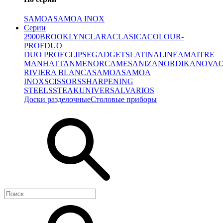
SAMOA
SAMOA INOX
Серии
2900
BROOKLYN
CLARA
CLASICA
COLOUR-
PROF
DUO
DUO PRO
ECLIPSE
GADGETS
LATINA
LINEA
MAITRE
MANHATTAN
MENORCA
MESA
NIZA
NORDIKA
NOVA
RIVIERA BLANCA
SAMOA
SAMOA
INOX
SCISSORS
SHARPENING
STEELS
STEAK
UNIVERSAL
VARIOS
Доски разделочные
Столовые приборы