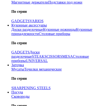
Магнитные держатели
Подставки под ножи
По серии
GADGETS
VARIOS
Кухонные аксессуары
Доски разделочные
Кухонные ножницы
Кухонные
принадлежности
Столовые приборы
По серии
GADGETS
Доски
разделочные
STEAK
SCISSORS
MESA
Столовые
приборы
UNIVERSAL
Заточка
Мусаты
Точилки механические
По серии
SHARPENING STEELS
Посуда
Сковороды
По серии