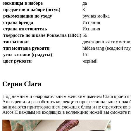
ножницы в наборе
да
предметов в наборе (штук)
3
рекомендации по уходу
ручная мойка
страна бренда
Испания
страна изготовитель
Испания
твердость по шкале Роквелла (HRC)
56
тип заточки
двусторонняя симметри
тип монтажа рукояти
hidden tang (всадной гл
угол заточки (градусы)
15
цвет рукояти
черный
Серия Clara
Под нежным и очаровательным женским именем Clara кроется т
Arcos решили разработать коллекцию профессиональных ножей
занимаются приготовлением сложных блюд и не стремятся ко в
Arcos.С каждым из входящих в коллекцию ножей вы сможете п