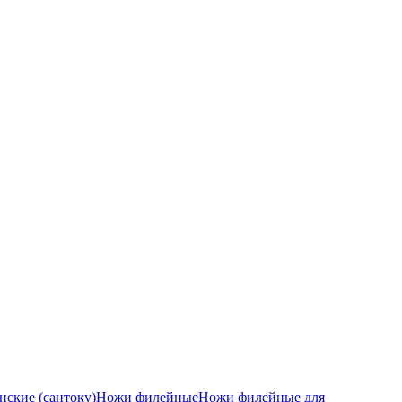
ские (сантоку)
Ножи филейные
Ножи филейные для