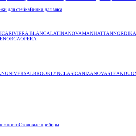
жи для стейка
Вилки для мяса
ICA
RIVIERA BLANCA
LATINA
NOVA
MANHATTAN
NORDIK
ENORCA
OPERA
AN
UNIVERSAL
BROOKLYN
CLASICA
NIZA
NOVA
STEAK
DUO
лежности
Столовые приборы