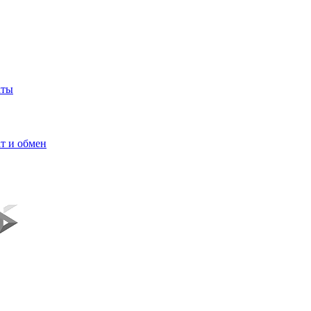
кты
т и обмен