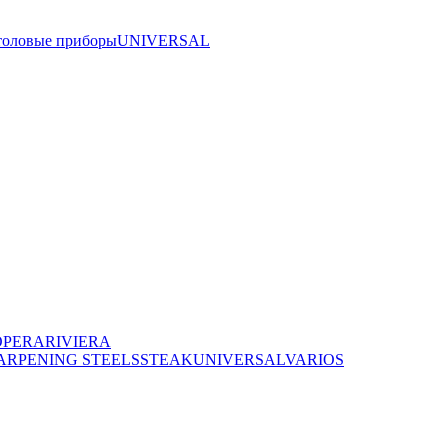
толовые приборы
UNIVERSAL
OPERA
RIVIERA
ARPENING STEELS
STEAK
UNIVERSAL
VARIOS