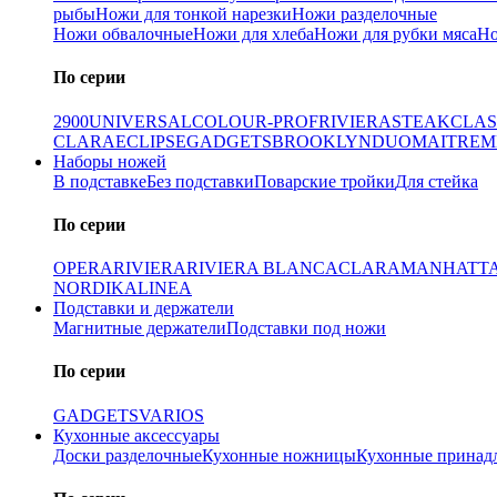
рыбы
Ножи для тонкой нарезки
Ножи разделочные
Ножи обвалочные
Ножи для хлеба
Ножи для рубки мяса
Но
По серии
2900
UNIVERSAL
COLOUR-PROF
RIVIERA
STEAK
CLAS
CLARA
ECLIPSE
GADGETS
BROOKLYN
DUO
MAITRE
M
Наборы ножей
В подставке
Без подставки
Поварские тройки
Для стейка
По серии
OPERA
RIVIERA
RIVIERA BLANCA
CLARA
MANHATT
NORDIKA
LINEA
Подставки и держатели
Магнитные держатели
Подставки под ножи
По серии
GADGETS
VARIOS
Кухонные аксессуары
Доски разделочные
Кухонные ножницы
Кухонные принад