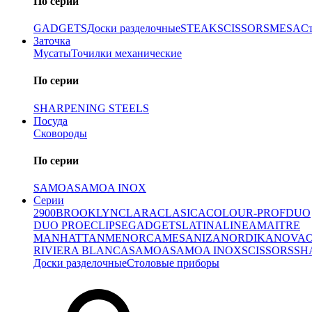
По серии
GADGETS
Доски разделочные
STEAK
SCISSORS
MESA
С
Заточка
Мусаты
Точилки механические
По серии
SHARPENING STEELS
Посуда
Сковороды
По серии
SAMOA
SAMOA INOX
Серии
2900
BROOKLYN
CLARA
CLASICA
COLOUR-PROF
DUO
DUO PRO
ECLIPSE
GADGETS
LATINA
LINEA
MAITRE
MANHATTAN
MENORCA
MESA
NIZA
NORDIKA
NOVA
RIVIERA BLANCA
SAMOA
SAMOA INOX
SCISSORS
SH
Доски разделочные
Столовые приборы