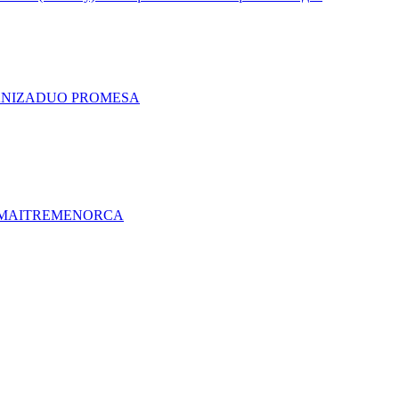
A
NIZA
DUO PRO
MESA
MAITRE
MENORCA