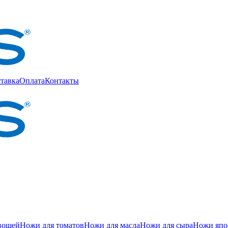
тавка
Оплата
Контакты
вощей
Ножи для томатов
Ножи для масла
Ножи для сыра
Ножи япон