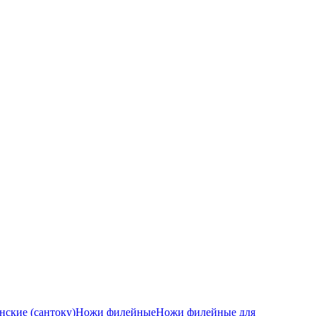
ские (сантоку)
Ножи филейные
Ножи филейные для