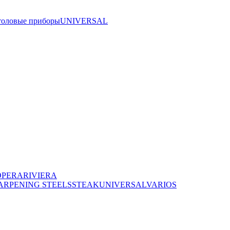
толовые приборы
UNIVERSAL
OPERA
RIVIERA
ARPENING STEELS
STEAK
UNIVERSAL
VARIOS