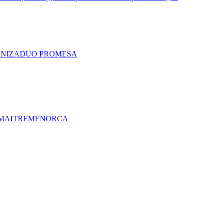
A
NIZA
DUO PRO
MESA
MAITRE
MENORCA