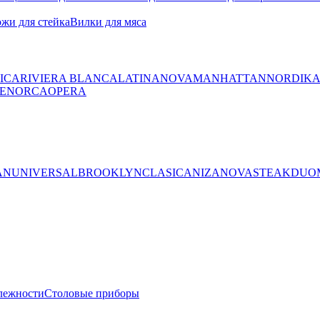
жи для стейка
Вилки для мяса
ICA
RIVIERA BLANCA
LATINA
NOVA
MANHATTAN
NORDIK
ENORCA
OPERA
AN
UNIVERSAL
BROOKLYN
CLASICA
NIZA
NOVA
STEAK
DUO
лежности
Столовые приборы