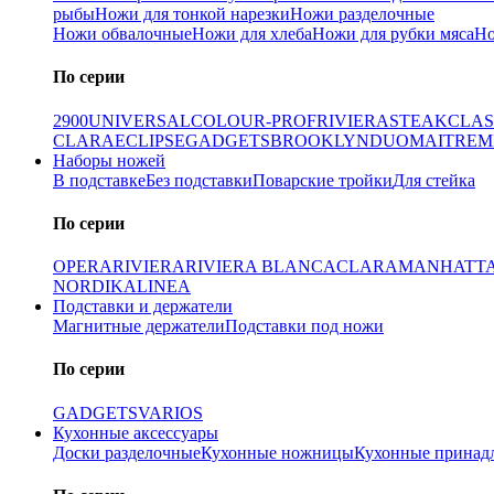
рыбы
Ножи для тонкой нарезки
Ножи разделочные
Ножи обвалочные
Ножи для хлеба
Ножи для рубки мяса
Но
По серии
2900
UNIVERSAL
COLOUR-PROF
RIVIERA
STEAK
CLAS
CLARA
ECLIPSE
GADGETS
BROOKLYN
DUO
MAITRE
M
Наборы ножей
В подставке
Без подставки
Поварские тройки
Для стейка
По серии
OPERA
RIVIERA
RIVIERA BLANCA
CLARA
MANHATT
NORDIKA
LINEA
Подставки и держатели
Магнитные держатели
Подставки под ножи
По серии
GADGETS
VARIOS
Кухонные аксессуары
Доски разделочные
Кухонные ножницы
Кухонные принад