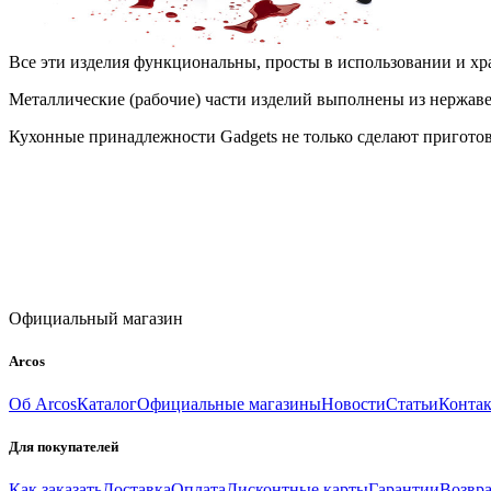
Все эти изделия функциональны, просты в использовании и х
Металлические (рабочие) части изделий выполнены из нержав
Кухонные принадлежности Gadgets не только сделают приготов
Официальный магазин
Arcos
Об Arcos
Каталог
Официальные магазины
Новости
Статьи
Конта
Для покупателей
Как заказать
Доставка
Оплата
Дисконтные карты
Гарантии
Возвра