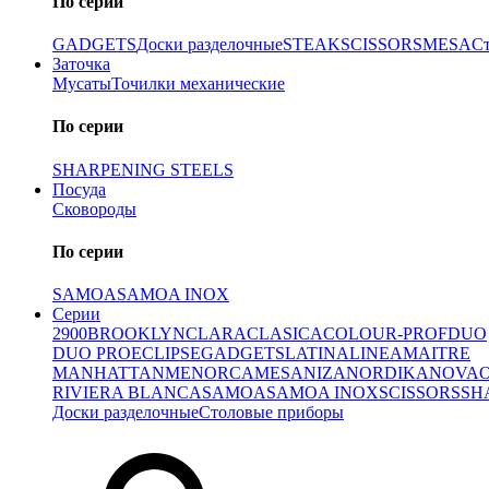
По серии
GADGETS
Доски разделочные
STEAK
SCISSORS
MESA
С
Заточка
Мусаты
Точилки механические
По серии
SHARPENING STEELS
Посуда
Сковороды
По серии
SAMOA
SAMOA INOX
Серии
2900
BROOKLYN
CLARA
CLASICA
COLOUR-PROF
DUO
DUO PRO
ECLIPSE
GADGETS
LATINA
LINEA
MAITRE
MANHATTAN
MENORCA
MESA
NIZA
NORDIKA
NOVA
RIVIERA BLANCA
SAMOA
SAMOA INOX
SCISSORS
SH
Доски разделочные
Столовые приборы