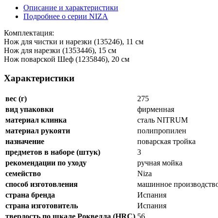
Описание и характеристики
Подробнее о серии NIZA
Комплектация:
Нож для чистки и нарезки (135246), 11 см
Нож для нарезки (1353446), 15 см
Нож поварской Шеф (1235846), 20 см
Характеристики
вес (г)
275
вид упаковки
фирменная
материал клинка
сталь NITRUM
материал рукояти
полипропилен
назначение
поварская тройка
предметов в наборе (штук)
3
рекомендации по уходу
ручная мойка
семейство
Niza
способ изготовления
машинное производств
страна бренда
Испания
страна изготовитель
Испания
твердость по шкале Роквелла (HRC)
56