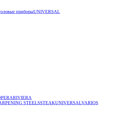
толовые приборы
UNIVERSAL
OPERA
RIVIERA
ARPENING STEELS
STEAK
UNIVERSAL
VARIOS