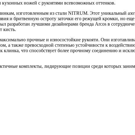
и кухонных ножей с рукоятями всевозможных оттенков.
линкам, изготовленным из стали NITRUM. Этот уникальный азот
ия и бритвенную остроту заточки его режущей кромки, но еще 
был разработан лучшими дизайнерами бренда Arcos в сотруднич
т кисть.
максимально прочные и износостойкие рукояти. Они изготавлив
сом, а также превосходной степенью устойчивости к воздействи
ик клинка, что способствует более прочному соединению и исклю
актичные комплекты, лидирующие позиции среди которых заним