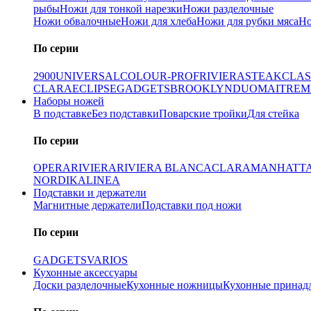
рыбы
Ножи для тонкой нарезки
Ножи разделочные
Ножи обвалочные
Ножи для хлеба
Ножи для рубки мяса
Но
По серии
2900
UNIVERSAL
COLOUR-PROF
RIVIERA
STEAK
CLAS
CLARA
ECLIPSE
GADGETS
BROOKLYN
DUO
MAITRE
M
Наборы ножей
В подставке
Без подставки
Поварские тройки
Для стейка
По серии
OPERA
RIVIERA
RIVIERA BLANCA
CLARA
MANHATT
NORDIKA
LINEA
Подставки и держатели
Магнитные держатели
Подставки под ножи
По серии
GADGETS
VARIOS
Кухонные аксессуары
Доски разделочные
Кухонные ножницы
Кухонные принад