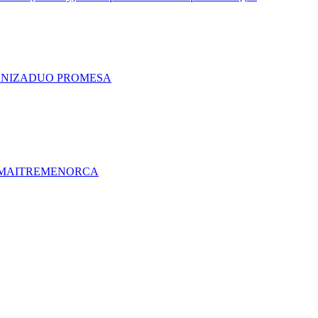
A
NIZA
DUO PRO
MESA
MAITRE
MENORCA