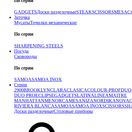
По серии
GADGETS
Доски разделочные
STEAK
SCISSORS
MESA
С
Заточка
Мусаты
Точилки механические
По серии
SHARPENING STEELS
Посуда
Сковороды
По серии
SAMOA
SAMOA INOX
Серии
2900
BROOKLYN
CLARA
CLASICA
COLOUR-PROF
DUO
DUO PRO
ECLIPSE
GADGETS
LATINA
LINEA
MAITRE
MANHATTAN
MENORCA
MESA
NIZA
NORDIKA
NOVA
RIVIERA BLANCA
SAMOA
SAMOA INOX
SCISSORS
SH
Доски разделочные
Столовые приборы