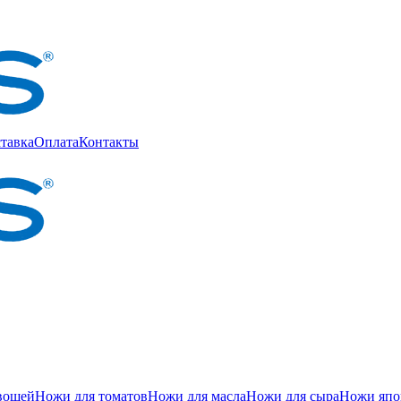
тавка
Оплата
Контакты
вощей
Ножи для томатов
Ножи для масла
Ножи для сыра
Ножи япон