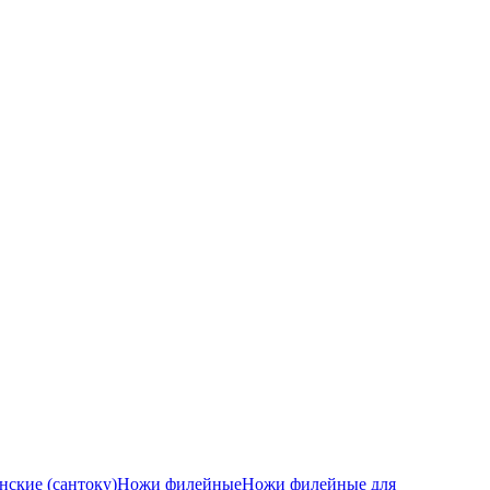
ские (сантоку)
Ножи филейные
Ножи филейные для