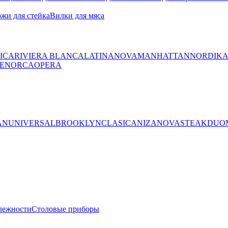
жи для стейка
Вилки для мяса
ICA
RIVIERA BLANCA
LATINA
NOVA
MANHATTAN
NORDIK
ENORCA
OPERA
AN
UNIVERSAL
BROOKLYN
CLASICA
NIZA
NOVA
STEAK
DUO
лежности
Столовые приборы