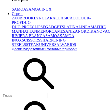
SAMOA
SAMOA INOX
Серии
2900
BROOKLYN
CLARA
CLASICA
COLOUR-
PROF
DUO
DUO PRO
ECLIPSE
GADGETS
LATINA
LINEA
MAITRE
MANHATTAN
MENORCA
MESA
NIZA
NORDIKA
NOVA
RIVIERA BLANCA
SAMOA
SAMOA
INOX
SCISSORS
SHARPENING
STEELS
STEAK
UNIVERSAL
VARIOS
Доски разделочные
Столовые приборы