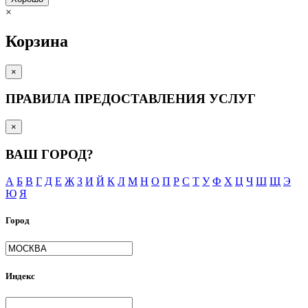
×
Корзина
×
ПРАВИЛА ПРЕДОСТАВЛЕНИЯ УСЛУГ
×
ВАШ ГОРОД?
А
Б
В
Г
Д
Е
Ж
З
И
Й
К
Л
М
Н
О
П
Р
С
Т
У
Ф
Х
Ц
Ч
Ш
Щ
Э
Ю
Я
Город
Индекс