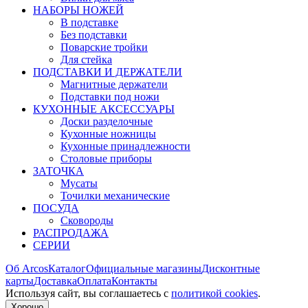
НАБОРЫ НОЖЕЙ
В подставке
Без подставки
Поварские тройки
Для стейка
ПОДСТАВКИ И ДЕРЖАТЕЛИ
Магнитные держатели
Подставки под ножи
КУХОННЫЕ АКСЕССУАРЫ
Доски разделочные
Кухонные ножницы
Кухонные принадлежности
Столовые приборы
ЗАТОЧКА
Мусаты
Точилки механические
ПОСУДА
Сковороды
РАСПРОДАЖА
СЕРИИ
Об Arcos
Каталог
Официальные магазины
Дисконтные
карты
Доставка
Оплата
Контакты
Используя сайт, вы согла­шаетесь с
политикой cookies
.
Хорошо