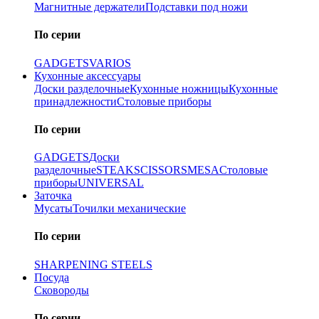
Магнитные держатели
Подставки под ножи
По серии
GADGETS
VARIOS
Кухонные аксессуары
Доски разделочные
Кухонные ножницы
Кухонные
принадлежности
Столовые приборы
По серии
GADGETS
Доски
разделочные
STEAK
SCISSORS
MESA
Столовые
приборы
UNIVERSAL
Заточка
Мусаты
Точилки механические
По серии
SHARPENING STEELS
Посуда
Сковороды
По серии