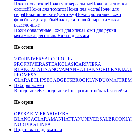
Ножи поварские
Ножи универсальные
Ножи для чистки
овощей
Ножи для томатов
Ножи для масла
Ножи для
сыра
Ножи японские (сантоку)
Ножи филейные
Ножи
филейные для рыбы
Ножи для тонкой нарезки
Ножи
разделочные
Ножи обвалочные
Ножи для хлеба
Ножи для рубки
мяса
Ножи для стейка
Вилки для мяса
По серии
2900
UNIVERSAL
COLOUR-
PROF
RIVIERA
STEAK
CLASICA
RIVIERA
BLANCA
LATINA
NOVA
MANHATTAN
NORDIKA
NIZA
PRO
MESA
CLARA
ECLIPSE
GADGETS
BROOKLYN
DUO
MAITRE
M
Наборы ножей
В подставке
Без подставки
Поварские тройки
Для стейка
По серии
OPERA
RIVIERA
RIVIERA
BLANCA
CLARA
MANHATTAN
UNIVERSAL
BROOKLY
NORDIKA
LINEA
Подставки и держатели