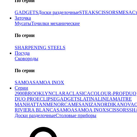
По серии
GADGETS
Доски разделочные
STEAK
SCISSORS
MESA
С
Заточка
Мусаты
Точилки механические
По серии
SHARPENING STEELS
Посуда
Сковороды
По серии
SAMOA
SAMOA INOX
Серии
2900
BROOKLYN
CLARA
CLASICA
COLOUR-PROF
DUO
DUO PRO
ECLIPSE
GADGETS
LATINA
LINEA
MAITRE
MANHATTAN
MENORCA
MESA
NIZA
NORDIKA
NOVA
RIVIERA BLANCA
SAMOA
SAMOA INOX
SCISSORS
SH
Доски разделочные
Столовые приборы