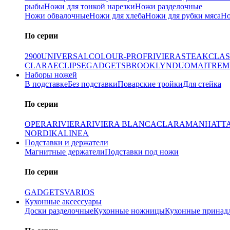
рыбы
Ножи для тонкой нарезки
Ножи разделочные
Ножи обвалочные
Ножи для хлеба
Ножи для рубки мяса
Но
По серии
2900
UNIVERSAL
COLOUR-PROF
RIVIERA
STEAK
CLAS
CLARA
ECLIPSE
GADGETS
BROOKLYN
DUO
MAITRE
M
Наборы ножей
В подставке
Без подставки
Поварские тройки
Для стейка
По серии
OPERA
RIVIERA
RIVIERA BLANCA
CLARA
MANHATT
NORDIKA
LINEA
Подставки и держатели
Магнитные держатели
Подставки под ножи
По серии
GADGETS
VARIOS
Кухонные аксессуары
Доски разделочные
Кухонные ножницы
Кухонные принад