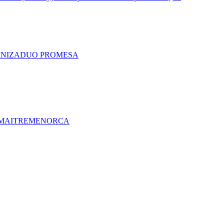
A
NIZA
DUO PRO
MESA
MAITRE
MENORCA