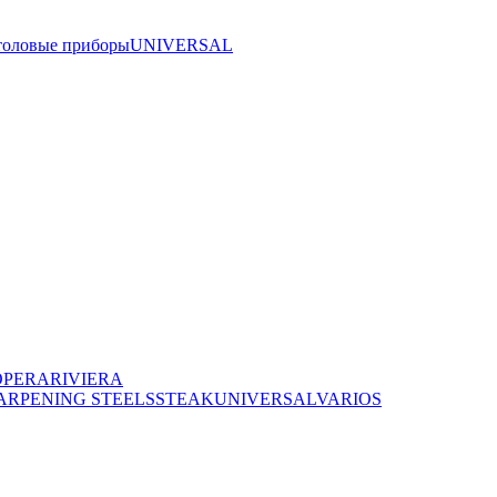
толовые приборы
UNIVERSAL
OPERA
RIVIERA
ARPENING STEELS
STEAK
UNIVERSAL
VARIOS