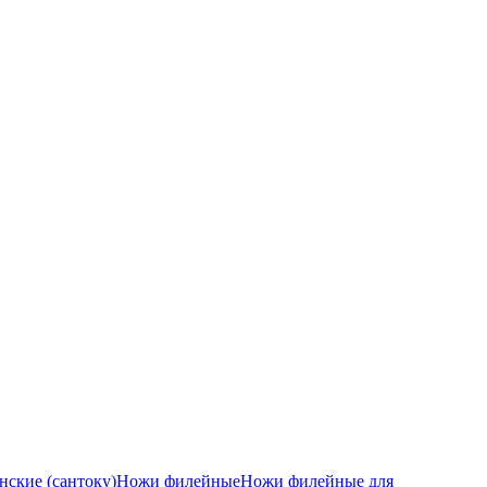
ские (сантоку)
Ножи филейные
Ножи филейные для