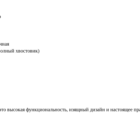
о
чная
 полный хвостовик)
 это высокая функциональность, изящный дизайн и настоящее пр