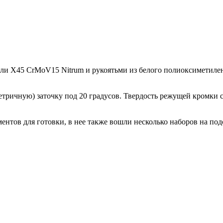
и X45 CrMoV15 Nitrum и рукоятьми из белого полиоксиметилен
ричную) заточку под 20 градусов. Твердость режущей кромки с
нтов для готовки, в нее также вошли несколько наборов на под