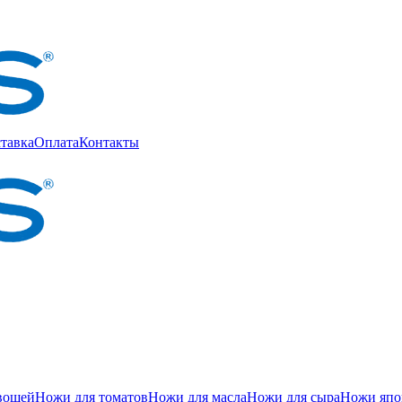
тавка
Оплата
Контакты
вощей
Ножи для томатов
Ножи для масла
Ножи для сыра
Ножи япон