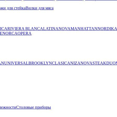
жи для стейка
Вилки для мяса
ICA
RIVIERA BLANCA
LATINA
NOVA
MANHATTAN
NORDIK
ENORCA
OPERA
AN
UNIVERSAL
BROOKLYN
CLASICA
NIZA
NOVA
STEAK
DUO
лежности
Столовые приборы