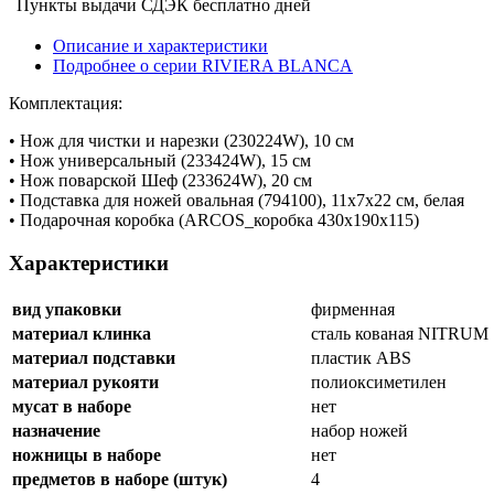
Пункты выдачи СДЭК
бесплатно
дней
Описание и характеристики
Подробнее о серии RIVIERA BLANCA
Комплектация:
• Нож для чистки и нарезки (230224W), 10 см
• Нож универсальный (233424W), 15 см
• Нож поварской Шеф (233624W), 20 см
• Подставка для ножей овальная (794100), 11х7х22 см, белая
• Подарочная коробка (ARCOS_коробка 430х190х115)
Характеристики
вид упаковки
фирменная
материал клинка
сталь кованая NITRUM
материал подставки
пластик ABS
материал рукояти
полиоксиметилен
мусат в наборе
нет
назначение
набор ножей
ножницы в наборе
нет
предметов в наборе (штук)
4