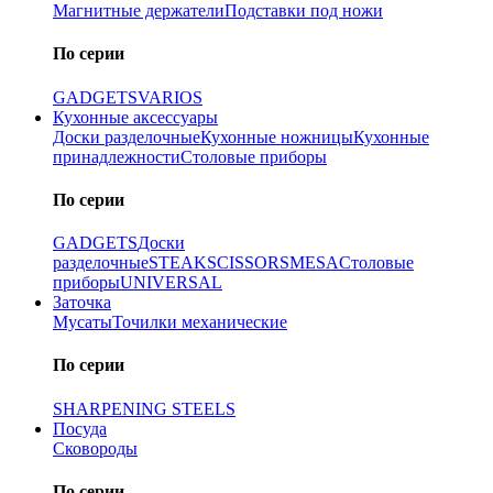
Магнитные держатели
Подставки под ножи
По серии
GADGETS
VARIOS
Кухонные аксессуары
Доски разделочные
Кухонные ножницы
Кухонные
принадлежности
Столовые приборы
По серии
GADGETS
Доски
разделочные
STEAK
SCISSORS
MESA
Столовые
приборы
UNIVERSAL
Заточка
Мусаты
Точилки механические
По серии
SHARPENING STEELS
Посуда
Сковороды
По серии