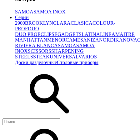
SAMOA
SAMOA INOX
Серии
2900
BROOKLYN
CLARA
CLASICA
COLOUR-
PROF
DUO
DUO PRO
ECLIPSE
GADGETS
LATINA
LINEA
MAITRE
MANHATTAN
MENORCA
MESA
NIZA
NORDIKA
NOVA
RIVIERA BLANCA
SAMOA
SAMOA
INOX
SCISSORS
SHARPENING
STEELS
STEAK
UNIVERSAL
VARIOS
Доски разделочные
Столовые приборы