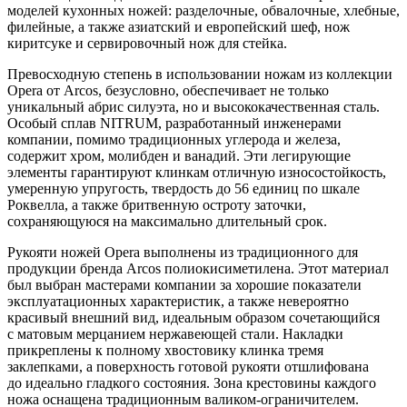
моделей кухонных ножей: разделочные, обвалочные, хлебные,
филейные, а также азиатский и европейский шеф, нож
киритсуке и сервировочный нож для стейка.
Превосходную степень в использовании ножам из коллекции
Opera от Arcos, безусловно, обеспечивает не только
уникальный абрис силуэта, но и высококачественная сталь.
Особый сплав NITRUM, разработанный инженерами
компании, помимо традиционных углерода и железа,
содержит хром, молибден и ванадий. Эти легирующие
элементы гарантируют клинкам отличную износостойкость,
умеренную упругость, твердость до 56 единиц по шкале
Роквелла, а также бритвенную остроту заточки,
сохраняющуюся на максимально длительный срок.
Рукояти ножей Opera выполнены из традиционного для
продукции бренда Arcos полиокисиметилена. Этот материал
был выбран мастерами компании за хорошие показатели
эксплуатационных характеристик, а также невероятно
красивый внешний вид, идеальным образом сочетающийся
с матовым мерцанием нержавеющей стали. Накладки
прикреплены к полному хвостовику клинка тремя
заклепками, а поверхность готовой рукояти отшлифована
до идеально гладкого состояния. Зона крестовины каждого
ножа оснащена традиционным валиком-ограничителем.