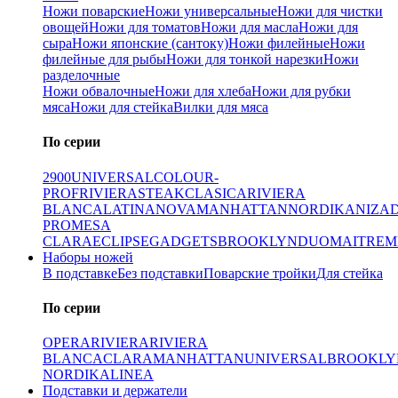
Ножи поварские
Ножи универсальные
Ножи для чистки
овощей
Ножи для томатов
Ножи для масла
Ножи для
сыра
Ножи японские (сантоку)
Ножи филейные
Ножи
филейные для рыбы
Ножи для тонкой нарезки
Ножи
разделочные
Ножи обвалочные
Ножи для хлеба
Ножи для рубки
мяса
Ножи для стейка
Вилки для мяса
По серии
2900
UNIVERSAL
COLOUR-
PROF
RIVIERA
STEAK
CLASICA
RIVIERA
BLANCA
LATINA
NOVA
MANHATTAN
NORDIKA
NIZA
PRO
MESA
CLARA
ECLIPSE
GADGETS
BROOKLYN
DUO
MAITRE
M
Наборы ножей
В подставке
Без подставки
Поварские тройки
Для стейка
По серии
OPERA
RIVIERA
RIVIERA
BLANCA
CLARA
MANHATTAN
UNIVERSAL
BROOKLY
NORDIKA
LINEA
Подставки и держатели