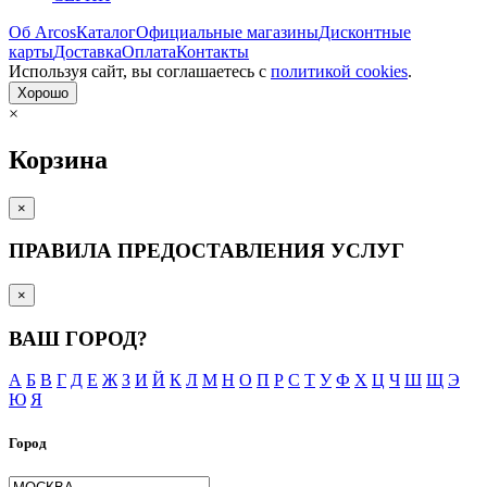
Об Arcos
Каталог
Официальные магазины
Дисконтные
карты
Доставка
Оплата
Контакты
Используя сайт, вы согла­шаетесь с
политикой cookies
.
Хорошо
×
Корзина
×
ПРАВИЛА ПРЕДОСТАВЛЕНИЯ УСЛУГ
×
ВАШ ГОРОД?
А
Б
В
Г
Д
Е
Ж
З
И
Й
К
Л
М
Н
О
П
Р
С
Т
У
Ф
Х
Ц
Ч
Ш
Щ
Э
Ю
Я
Город