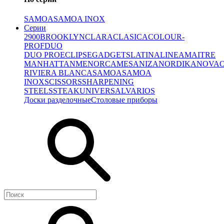
SAMOA
SAMOA INOX
Серии
2900
BROOKLYN
CLARA
CLASICA
COLOUR-
PROF
DUO
DUO PRO
ECLIPSE
GADGETS
LATINA
LINEA
MAITRE
MANHATTAN
MENORCA
MESA
NIZA
NORDIKA
NOVA
RIVIERA BLANCA
SAMOA
SAMOA
INOX
SCISSORS
SHARPENING
STEELS
STEAK
UNIVERSAL
VARIOS
Доски разделочные
Столовые приборы