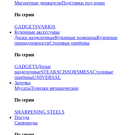
Магнитные держатели
Подставки под ножи
По серии
GADGETS
VARIOS
Кухонные аксессуары
Доски разделочные
Кухонные ножницы
Кухонные
принадлежности
Столовые приборы
По серии
GADGETS
Доски
разделочные
STEAK
SCISSORS
MESA
Столовые
приборы
UNIVERSAL
Заточка
Мусаты
Точилки механические
По серии
SHARPENING STEELS
Посуда
Сковороды
По серии