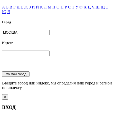
А
Б
В
Г
Д
Е
Ж
З
И
Й
К
Л
М
Н
О
П
Р
С
Т
У
Ф
Х
Ц
Ч
Ш
Щ
Э
Ю
Я
Город
Индекс
Это мой город!
Введите город или индекс, мы определим ваш город и регион
по индексу
×
ВХОД