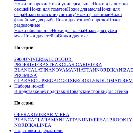
Ножи поварские
Ножи универсальные
Ножи для чистки
овощей
Ножи для томатов
Ножи для масла
Ножи для
сыра
Ножи японские (сантоку)
Ножи филейные
Ножи
филейные для рыбы
Ножи для тонкой нарезки
Ножи
разделочные
Ножи обвалочные
Ножи для хлеба
Ножи для рубки
мяса
Ножи для стейка
Вилки для мяса
По серии
2900
UNIVERSAL
COLOUR-
PROF
RIVIERA
STEAK
CLASICA
RIVIERA
BLANCA
LATINA
NOVA
MANHATTAN
NORDIKA
NIZA
PRO
MESA
CLARA
ECLIPSE
GADGETS
BROOKLYN
DUO
MAITRE
M
Наборы ножей
В подставке
Без подставки
Поварские тройки
Для стейка
По серии
OPERA
RIVIERA
RIVIERA
BLANCA
CLARA
MANHATTAN
UNIVERSAL
BROOKLY
NORDIKA
LINEA
Подставки и держатели