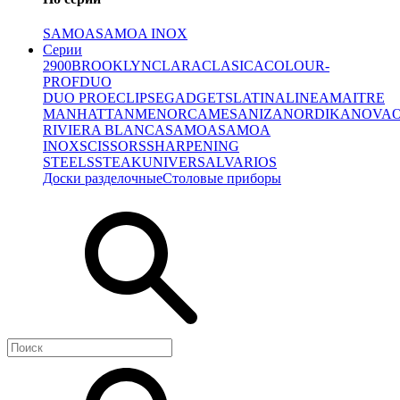
SAMOA
SAMOA INOX
Серии
2900
BROOKLYN
CLARA
CLASICA
COLOUR-
PROF
DUO
DUO PRO
ECLIPSE
GADGETS
LATINA
LINEA
MAITRE
MANHATTAN
MENORCA
MESA
NIZA
NORDIKA
NOVA
RIVIERA BLANCA
SAMOA
SAMOA
INOX
SCISSORS
SHARPENING
STEELS
STEAK
UNIVERSAL
VARIOS
Доски разделочные
Столовые приборы