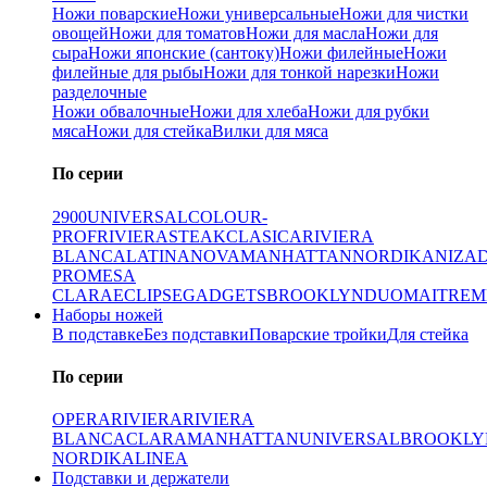
Ножи поварские
Ножи универсальные
Ножи для чистки
овощей
Ножи для томатов
Ножи для масла
Ножи для
сыра
Ножи японские (сантоку)
Ножи филейные
Ножи
филейные для рыбы
Ножи для тонкой нарезки
Ножи
разделочные
Ножи обвалочные
Ножи для хлеба
Ножи для рубки
мяса
Ножи для стейка
Вилки для мяса
По серии
2900
UNIVERSAL
COLOUR-
PROF
RIVIERA
STEAK
CLASICA
RIVIERA
BLANCA
LATINA
NOVA
MANHATTAN
NORDIKA
NIZA
PRO
MESA
CLARA
ECLIPSE
GADGETS
BROOKLYN
DUO
MAITRE
M
Наборы ножей
В подставке
Без подставки
Поварские тройки
Для стейка
По серии
OPERA
RIVIERA
RIVIERA
BLANCA
CLARA
MANHATTAN
UNIVERSAL
BROOKLY
NORDIKA
LINEA
Подставки и держатели