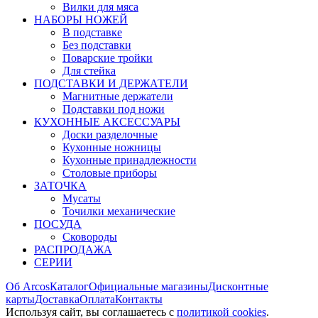
Вилки для мяса
НАБОРЫ НОЖЕЙ
В подставке
Без подставки
Поварские тройки
Для стейка
ПОДСТАВКИ И ДЕРЖАТЕЛИ
Магнитные держатели
Подставки под ножи
КУХОННЫЕ АКСЕССУАРЫ
Доски разделочные
Кухонные ножницы
Кухонные принадлежности
Столовые приборы
ЗАТОЧКА
Мусаты
Точилки механические
ПОСУДА
Сковороды
РАСПРОДАЖА
СЕРИИ
Об Arcos
Каталог
Официальные магазины
Дисконтные
карты
Доставка
Оплата
Контакты
Используя сайт, вы согла­шаетесь с
политикой cookies
.