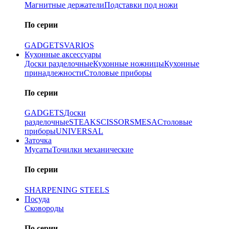
Магнитные держатели
Подставки под ножи
По серии
GADGETS
VARIOS
Кухонные аксессуары
Доски разделочные
Кухонные ножницы
Кухонные
принадлежности
Столовые приборы
По серии
GADGETS
Доски
разделочные
STEAK
SCISSORS
MESA
Столовые
приборы
UNIVERSAL
Заточка
Мусаты
Точилки механические
По серии
SHARPENING STEELS
Посуда
Сковороды
По серии