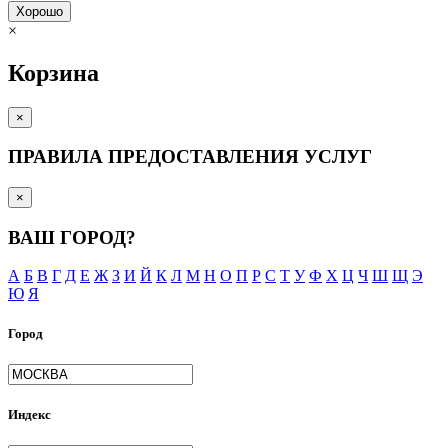
Хорошо
×
Корзина
×
ПРАВИЛА ПРЕДОСТАВЛЕНИЯ УСЛУГ
×
ВАШ ГОРОД?
А
Б
В
Г
Д
Е
Ж
З
И
Й
К
Л
М
Н
О
П
Р
С
Т
У
Ф
Х
Ц
Ч
Ш
Щ
Э
Ю
Я
Город
Индекс