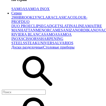
SAMOA
SAMOA INOX
Серии
2900
BROOKLYN
CLARA
CLASICA
COLOUR-
PROF
DUO
DUO PRO
ECLIPSE
GADGETS
LATINA
LINEA
MAITRE
MANHATTAN
MENORCA
MESA
NIZA
NORDIKA
NOVA
RIVIERA BLANCA
SAMOA
SAMOA
INOX
SCISSORS
SHARPENING
STEELS
STEAK
UNIVERSAL
VARIOS
Доски разделочные
Столовые приборы