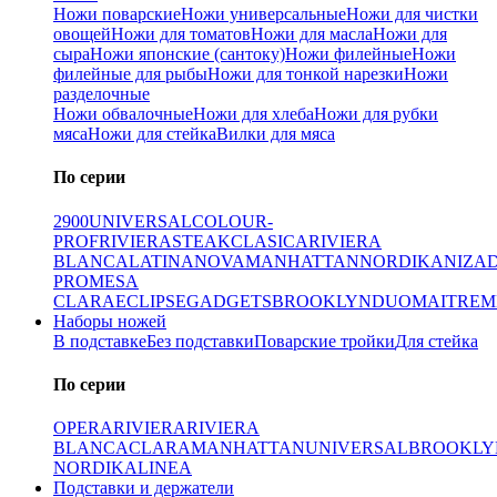
Ножи поварские
Ножи универсальные
Ножи для чистки
овощей
Ножи для томатов
Ножи для масла
Ножи для
сыра
Ножи японские (сантоку)
Ножи филейные
Ножи
филейные для рыбы
Ножи для тонкой нарезки
Ножи
разделочные
Ножи обвалочные
Ножи для хлеба
Ножи для рубки
мяса
Ножи для стейка
Вилки для мяса
По серии
2900
UNIVERSAL
COLOUR-
PROF
RIVIERA
STEAK
CLASICA
RIVIERA
BLANCA
LATINA
NOVA
MANHATTAN
NORDIKA
NIZA
PRO
MESA
CLARA
ECLIPSE
GADGETS
BROOKLYN
DUO
MAITRE
M
Наборы ножей
В подставке
Без подставки
Поварские тройки
Для стейка
По серии
OPERA
RIVIERA
RIVIERA
BLANCA
CLARA
MANHATTAN
UNIVERSAL
BROOKLY
NORDIKA
LINEA
Подставки и держатели