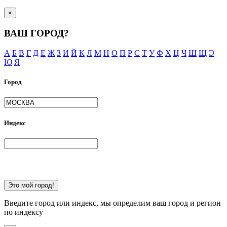
×
ВАШ ГОРОД?
А
Б
В
Г
Д
Е
Ж
З
И
Й
К
Л
М
Н
О
П
Р
С
Т
У
Ф
Х
Ц
Ч
Ш
Щ
Э
Ю
Я
Город
Индекс
Это мой город!
Введите город или индекс, мы определим ваш город и регион
по индексу