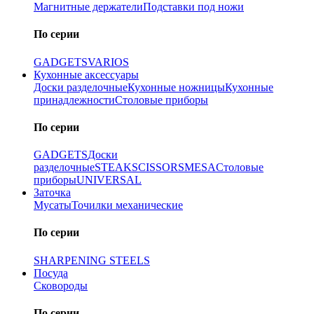
Магнитные держатели
Подставки под ножи
По серии
GADGETS
VARIOS
Кухонные аксессуары
Доски разделочные
Кухонные ножницы
Кухонные
принадлежности
Столовые приборы
По серии
GADGETS
Доски
разделочные
STEAK
SCISSORS
MESA
Столовые
приборы
UNIVERSAL
Заточка
Мусаты
Точилки механические
По серии
SHARPENING STEELS
Посуда
Сковороды
По серии