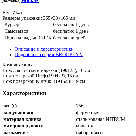
Доставка,
МОСКВА
Веc: 754 г
Размеры упаковки: 365×33×165 мм
Курьер
бесплатно
1 день
Самовывоз
бесплатно
1 день
Пункты выдачи СДЭК
бесплатно
дней
Описание и характеристики
Подробнее о серии BROOKLYN
Комплектация:
Нож для чистки и нарезки (190123), 10 см
Нож поварской Шеф (190423), 15 см
Нож поварской Kiritsuki (191623), 19 см
Характеристики
вес (г)
756
вид упаковки
фирменная
материал клинка
сталь кованая NITRUM
материал рукояти
микарта
назначение
набор ножей