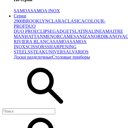
SAMOA
SAMOA INOX
Серии
2900
BROOKLYN
CLARA
CLASICA
COLOUR-
PROF
DUO
DUO PRO
ECLIPSE
GADGETS
LATINA
LINEA
MAITRE
MANHATTAN
MENORCA
MESA
NIZA
NORDIKA
NOVA
RIVIERA BLANCA
SAMOA
SAMOA
INOX
SCISSORS
SHARPENING
STEELS
STEAK
UNIVERSAL
VARIOS
Доски разделочные
Столовые приборы