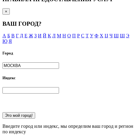
×
ВАШ ГОРОД?
А
Б
В
Г
Д
Е
Ж
З
И
Й
К
Л
М
Н
О
П
Р
С
Т
У
Ф
Х
Ц
Ч
Ш
Щ
Э
Ю
Я
Город
Индекс
Это мой город!
Введите город или индекс, мы определим ваш город и регион
по индексу