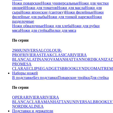
Ножи поварские
Ножи универсальные
Ножи для чистки
овощей
Ножи для томатов
Ножи для масла
Ножи для
сыра
Ножи японские (сантоку)
Ножи филейные
Ножи
филейные для рыбы
Ножи для тонкой нарезки
Ножи
разделочные
Ножи обвалочные
Ножи для хлеба
Ножи для рубки
мяса
Ножи для стейка
Вилки для мяса
По серии
2900
UNIVERSAL
COLOUR-
PROF
RIVIERA
STEAK
CLASICA
RIVIERA
BLANCA
LATINA
NOVA
MANHATTAN
NORDIKA
NIZA
PRO
MESA
CLARA
ECLIPSE
GADGETS
BROOKLYN
DUO
MAITRE
M
Наборы ножей
В подставке
Без подставки
Поварские тройки
Для стейка
По серии
OPERA
RIVIERA
RIVIERA
BLANCA
CLARA
MANHATTAN
UNIVERSAL
BROOKLY
NORDIKA
LINEA
Подставки и держатели