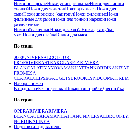
Ножи поварские
Ножи универсальные
Ножи для чистки
овощей
Ножи для томатов
Ножи для масла
Ножи для
сыра
Ножи японские (сантоку)
Ножи филейные
Ножи
филейные для рыбы
Ножи для тонкой нарезки
Ножи
разделочные
Ножи обвалочные
Ножи для хлеба
Ножи для рубки
мяса
Ножи для стейка
Вилки для мяса
По серии
2900
UNIVERSAL
COLOUR-
PROF
RIVIERA
STEAK
CLASICA
RIVIERA
BLANCA
LATINA
NOVA
MANHATTAN
NORDIKA
NIZA
PRO
MESA
CLARA
ECLIPSE
GADGETS
BROOKLYN
DUO
MAITRE
M
Наборы ножей
В подставке
Без подставки
Поварские тройки
Для стейка
По серии
OPERA
RIVIERA
RIVIERA
BLANCA
CLARA
MANHATTAN
UNIVERSAL
BROOKLY
NORDIKA
LINEA
Подставки и держатели