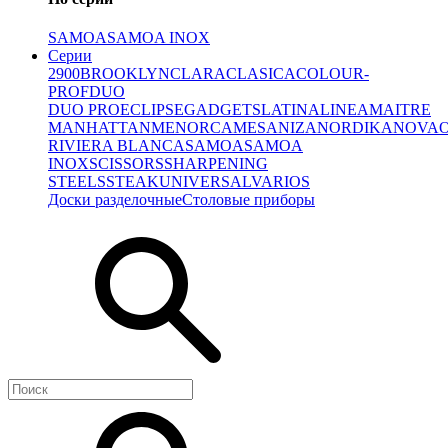
SAMOA
SAMOA INOX
Серии
2900
BROOKLYN
CLARA
CLASICA
COLOUR-
PROF
DUO
DUO PRO
ECLIPSE
GADGETS
LATINA
LINEA
MAITRE
MANHATTAN
MENORCA
MESA
NIZA
NORDIKA
NOVA
RIVIERA BLANCA
SAMOA
SAMOA
INOX
SCISSORS
SHARPENING
STEELS
STEAK
UNIVERSAL
VARIOS
Доски разделочные
Столовые приборы