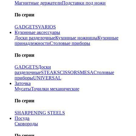
Магнитные держатели
Подставки под ножи
По серии
GADGETS
VARIOS
Кухонные аксессуары
Доски разделочные
Кухонные ножницы
Кухонные
принадлежности
Столовые приборы
По серии
GADGETS
Доски
разделочные
STEAK
SCISSORS
MESA
Столовые
приборы
UNIVERSAL
Заточка
Мусаты
Точилки механические
По серии
SHARPENING STEELS
Посуда
Сковороды
По серии