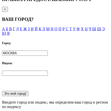
×
ВАШ ГОРОД?
А
Б
В
Г
Д
Е
Ж
З
И
Й
К
Л
М
Н
О
П
Р
С
Т
У
Ф
Х
Ц
Ч
Ш
Щ
Э
Ю
Я
Город
Индекс
Это мой город!
Введите город или индекс, мы определим ваш город и регион
по индексу