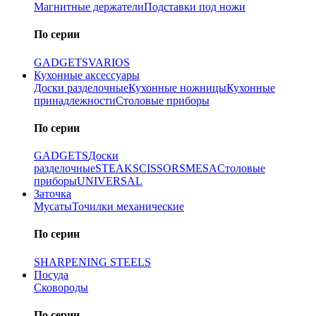
Магнитные держатели
Подставки под ножи
По серии
GADGETS
VARIOS
Кухонные аксессуары
Доски разделочные
Кухонные ножницы
Кухонные
принадлежности
Столовые приборы
По серии
GADGETS
Доски
разделочные
STEAK
SCISSORS
MESA
Столовые
приборы
UNIVERSAL
Заточка
Мусаты
Точилки механические
По серии
SHARPENING STEELS
Посуда
Сковороды
По серии