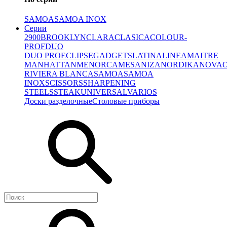
SAMOA
SAMOA INOX
Серии
2900
BROOKLYN
CLARA
CLASICA
COLOUR-
PROF
DUO
DUO PRO
ECLIPSE
GADGETS
LATINA
LINEA
MAITRE
MANHATTAN
MENORCA
MESA
NIZA
NORDIKA
NOVA
RIVIERA BLANCA
SAMOA
SAMOA
INOX
SCISSORS
SHARPENING
STEELS
STEAK
UNIVERSAL
VARIOS
Доски разделочные
Столовые приборы