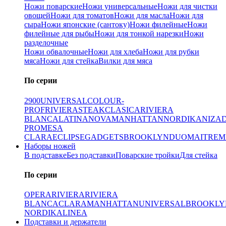
Ножи поварские
Ножи универсальные
Ножи для чистки
овощей
Ножи для томатов
Ножи для масла
Ножи для
сыра
Ножи японские (сантоку)
Ножи филейные
Ножи
филейные для рыбы
Ножи для тонкой нарезки
Ножи
разделочные
Ножи обвалочные
Ножи для хлеба
Ножи для рубки
мяса
Ножи для стейка
Вилки для мяса
По серии
2900
UNIVERSAL
COLOUR-
PROF
RIVIERA
STEAK
CLASICA
RIVIERA
BLANCA
LATINA
NOVA
MANHATTAN
NORDIKA
NIZA
PRO
MESA
CLARA
ECLIPSE
GADGETS
BROOKLYN
DUO
MAITRE
M
Наборы ножей
В подставке
Без подставки
Поварские тройки
Для стейка
По серии
OPERA
RIVIERA
RIVIERA
BLANCA
CLARA
MANHATTAN
UNIVERSAL
BROOKLY
NORDIKA
LINEA
Подставки и держатели