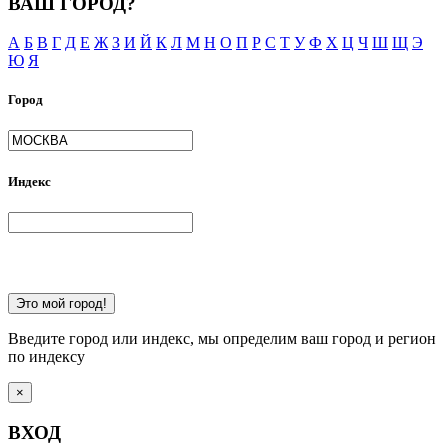
ВАШ ГОРОД?
А
Б
В
Г
Д
Е
Ж
З
И
Й
К
Л
М
Н
О
П
Р
С
Т
У
Ф
Х
Ц
Ч
Ш
Щ
Э
Ю
Я
Город
Индекс
Это мой город!
Введите город или индекс, мы определим ваш город и регион
по индексу
×
ВХОД