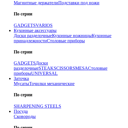
Магнитные держатели
Подставки под ножи
По серии
GADGETS
VARIOS
Кухонные аксессуары
Доски разделочные
Кухонные ножницы
Кухонные
принадлежности
Столовые приборы
По серии
GADGETS
Доски
разделочные
STEAK
SCISSORS
MESA
Столовые
приборы
UNIVERSAL
Заточка
Мусаты
Точилки механические
По серии
SHARPENING STEELS
Посуда
Сковороды
По серии