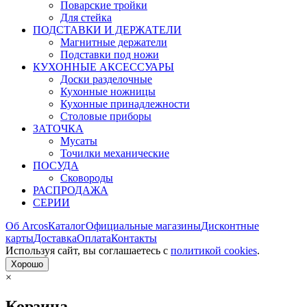
Поварские тройки
Для стейка
ПОДСТАВКИ И ДЕРЖАТЕЛИ
Магнитные держатели
Подставки под ножи
КУХОННЫЕ АКСЕССУАРЫ
Доски разделочные
Кухонные ножницы
Кухонные принадлежности
Столовые приборы
ЗАТОЧКА
Мусаты
Точилки механические
ПОСУДА
Сковороды
РАСПРОДАЖА
СЕРИИ
Об Arcos
Каталог
Официальные магазины
Дисконтные
карты
Доставка
Оплата
Контакты
Используя сайт, вы согла­шаетесь с
политикой cookies
.
Хорошо
×
Корзина