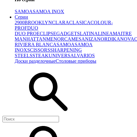
SAMOA
SAMOA INOX
Серии
2900
BROOKLYN
CLARA
CLASICA
COLOUR-
PROF
DUO
DUO PRO
ECLIPSE
GADGETS
LATINA
LINEA
MAITRE
MANHATTAN
MENORCA
MESA
NIZA
NORDIKA
NOVA
RIVIERA BLANCA
SAMOA
SAMOA
INOX
SCISSORS
SHARPENING
STEELS
STEAK
UNIVERSAL
VARIOS
Доски разделочные
Столовые приборы