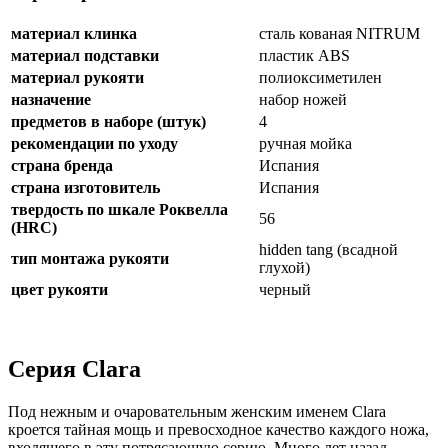
материал клинка
сталь кованая NITRUM
материал подставки
пластик ABS
материал рукояти
полиоксиметилен
назначение
набор ножей
предметов в наборе (штук)
4
рекомендации по уходу
ручная мойка
страна бренда
Испания
страна изготовитель
Испания
твердость по шкале Роквелла
56
(HRC)
hidden tang (всадной
тип монтажа рукояти
глухой)
цвет рукояти
черный
Серия Clara
Под нежным и очаровательным женским именем Clara
кроется тайная мощь и превосходное качество каждого ножа,
входящего в эту потрясающую серию. Много лет назад