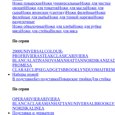
Ножи поварские
Ножи универсальные
Ножи для чистки
овощей
Ножи для томатов
Ножи для масла
Ножи для
сыра
Ножи японские (сантоку)
Ножи филейные
Ножи
филейные для рыбы
Ножи для тонкой нарезки
Ножи
разделочные
Ножи обвалочные
Ножи для хлеба
Ножи для рубки
мяса
Ножи для стейка
Вилки для мяса
По серии
2900
UNIVERSAL
COLOUR-
PROF
RIVIERA
STEAK
CLASICA
RIVIERA
BLANCA
LATINA
NOVA
MANHATTAN
NORDIKA
NIZA
PRO
MESA
CLARA
ECLIPSE
GADGETS
BROOKLYN
DUO
MAITRE
M
Наборы ножей
В подставке
Без подставки
Поварские тройки
Для стейка
По серии
OPERA
RIVIERA
RIVIERA
BLANCA
CLARA
MANHATTAN
UNIVERSAL
BROOKLY
NORDIKA
LINEA
Подставки и держатели