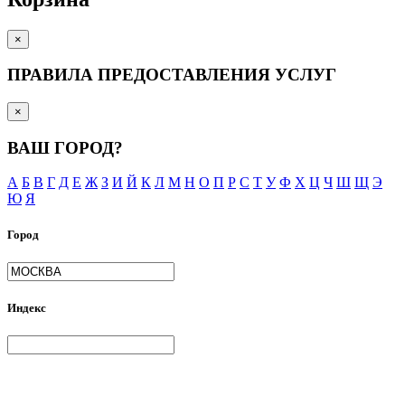
×
ПРАВИЛА ПРЕДОСТАВЛЕНИЯ УСЛУГ
×
ВАШ ГОРОД?
А
Б
В
Г
Д
Е
Ж
З
И
Й
К
Л
М
Н
О
П
Р
С
Т
У
Ф
Х
Ц
Ч
Ш
Щ
Э
Ю
Я
Город
Индекс