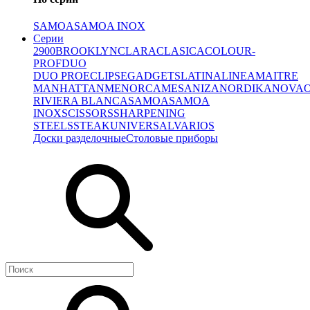
SAMOA
SAMOA INOX
Серии
2900
BROOKLYN
CLARA
CLASICA
COLOUR-
PROF
DUO
DUO PRO
ECLIPSE
GADGETS
LATINA
LINEA
MAITRE
MANHATTAN
MENORCA
MESA
NIZA
NORDIKA
NOVA
RIVIERA BLANCA
SAMOA
SAMOA
INOX
SCISSORS
SHARPENING
STEELS
STEAK
UNIVERSAL
VARIOS
Доски разделочные
Столовые приборы