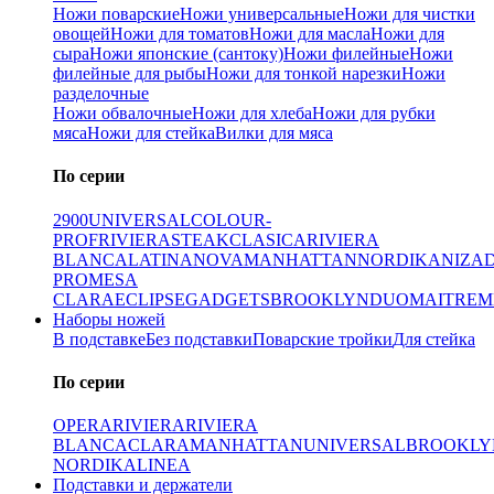
Ножи поварские
Ножи универсальные
Ножи для чистки
овощей
Ножи для томатов
Ножи для масла
Ножи для
сыра
Ножи японские (сантоку)
Ножи филейные
Ножи
филейные для рыбы
Ножи для тонкой нарезки
Ножи
разделочные
Ножи обвалочные
Ножи для хлеба
Ножи для рубки
мяса
Ножи для стейка
Вилки для мяса
По серии
2900
UNIVERSAL
COLOUR-
PROF
RIVIERA
STEAK
CLASICA
RIVIERA
BLANCA
LATINA
NOVA
MANHATTAN
NORDIKA
NIZA
PRO
MESA
CLARA
ECLIPSE
GADGETS
BROOKLYN
DUO
MAITRE
M
Наборы ножей
В подставке
Без подставки
Поварские тройки
Для стейка
По серии
OPERA
RIVIERA
RIVIERA
BLANCA
CLARA
MANHATTAN
UNIVERSAL
BROOKLY
NORDIKA
LINEA
Подставки и держатели