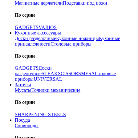
Магнитные держатели
Подставки под ножи
По серии
GADGETS
VARIOS
Кухонные аксессуары
Доски разделочные
Кухонные ножницы
Кухонные
принадлежности
Столовые приборы
По серии
GADGETS
Доски
разделочные
STEAK
SCISSORS
MESA
Столовые
приборы
UNIVERSAL
Заточка
Мусаты
Точилки механические
По серии
SHARPENING STEELS
Посуда
Сковороды
По серии