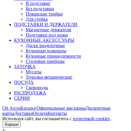
В подставке
Без подставки
Поварские тройки
Для стейка
ПОДСТАВКИ И ДЕРЖАТЕЛИ
Магнитные держатели
Подставки под ножи
КУХОННЫЕ АКСЕССУАРЫ
Доски разделочные
Кухонные ножницы
Кухонные принадлежности
Столовые приборы
ЗАТОЧКА
Мусаты
Точилки механические
ПОСУДА
Сковороды
РАСПРОДАЖА
СЕРИИ
Об Arcos
Каталог
Официальные магазины
Дисконтные
карты
Доставка
Оплата
Контакты
Используя сайт, вы согла­шаетесь с
политикой cookies
.
Хорошо
×