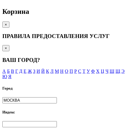
Корзина
×
ПРАВИЛА ПРЕДОСТАВЛЕНИЯ УСЛУГ
×
ВАШ ГОРОД?
А
Б
В
Г
Д
Е
Ж
З
И
Й
К
Л
М
Н
О
П
Р
С
Т
У
Ф
Х
Ц
Ч
Ш
Щ
Э
Ю
Я
Город
Индекс