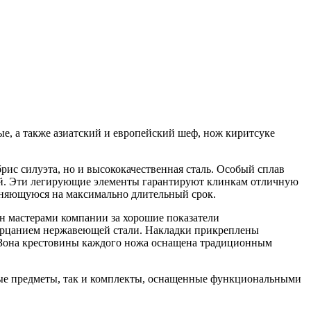
е, а также азиатский и европейский шеф, нож киритсуке
рис силуэта, но и высококачественная сталь. Особый сплав
ий. Эти легирующие элементы гарантируют клинкам отличную
раняющуюся на максимально длительный срок.
н мастерами компании за хорошие показатели
мерцанием нержавеющей стали. Накладки прикреплены
я. Зона крестовины каждого ножа оснащена традиционным
ные предметы, так и комплекты, оснащенные функциональными