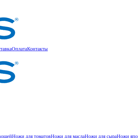
тавка
Оплата
Контакты
вощей
Ножи для томатов
Ножи для масла
Ножи для сыра
Ножи япон