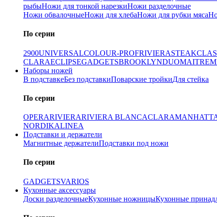
рыбы
Ножи для тонкой нарезки
Ножи разделочные
Ножи обвалочные
Ножи для хлеба
Ножи для рубки мяса
Но
По серии
2900
UNIVERSAL
COLOUR-PROF
RIVIERA
STEAK
CLAS
CLARA
ECLIPSE
GADGETS
BROOKLYN
DUO
MAITRE
M
Наборы ножей
В подставке
Без подставки
Поварские тройки
Для стейка
По серии
OPERA
RIVIERA
RIVIERA BLANCA
CLARA
MANHATT
NORDIKA
LINEA
Подставки и держатели
Магнитные держатели
Подставки под ножи
По серии
GADGETS
VARIOS
Кухонные аксессуары
Доски разделочные
Кухонные ножницы
Кухонные принад