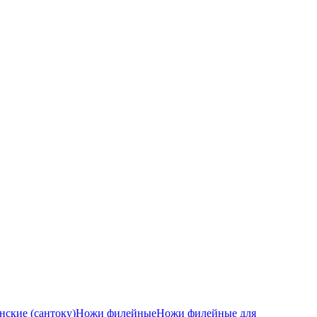
ские (сантоку)
Ножи филейные
Ножи филейные для