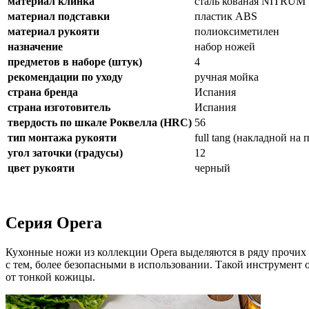
материал клинка
сталь кованая NITRUM
материал подставки
пластик ABS
материал рукояти
полиоксиметилен
назначение
набор ножей
предметов в наборе (штук)
4
рекомендации по уходу
ручная мойка
страна бренда
Испания
страна изготовитель
Испания
твердость по шкале Роквелла (HRC)
56
тип монтажа рукояти
full tang (накладной на
угол заточки (градусы)
12
цвет рукояти
черный
Серия Opera
Кухонные ножи из коллекции Opera выделяются в ряду прочих 
с тем, более безопасными в использовании. Такой инструмент 
от тонкой кожицы.