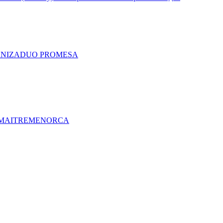
A
NIZA
DUO PRO
MESA
MAITRE
MENORCA