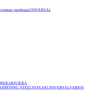
толовые приборы
UNIVERSAL
OPERA
RIVIERA
ARPENING STEELS
STEAK
UNIVERSAL
VARIOS