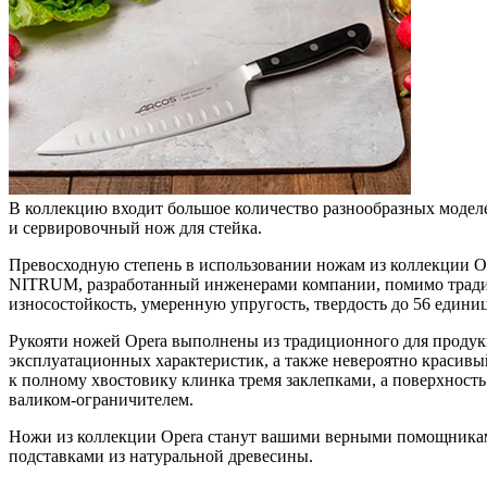
В коллекцию входит большое количество разнообразных моделе
и сервировочный нож для стейка.
Превосходную степень в использовании ножам из коллекции Ope
NITRUM, разработанный инженерами компании, помимо традиц
износостойкость, умеренную упругость, твердость до 56 едини
Рукояти ножей Opera выполнены из традиционного для продук
эксплуатационных характеристик, а также невероятно краси
к полному хвостовику клинка тремя заклепками, а поверхност
валиком-ограничителем.
Ножи из коллекции Opera станут вашими верными помощниками
подставками из натуральной древесины.