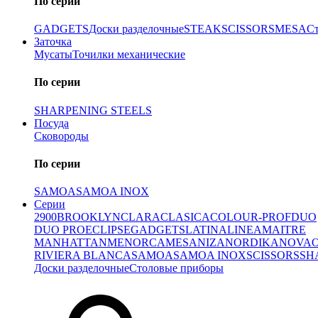
По серии
GADGETS
Доски разделочные
STEAK
SCISSORS
MESA
С
Заточка
Мусаты
Точилки механические
По серии
SHARPENING STEELS
Посуда
Сковороды
По серии
SAMOA
SAMOA INOX
Серии
2900
BROOKLYN
CLARA
CLASICA
COLOUR-PROF
DUO
DUO PRO
ECLIPSE
GADGETS
LATINA
LINEA
MAITRE
MANHATTAN
MENORCA
MESA
NIZA
NORDIKA
NOVA
RIVIERA BLANCA
SAMOA
SAMOA INOX
SCISSORS
SH
Доски разделочные
Столовые приборы