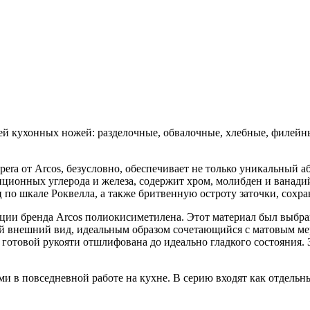
й кухонных ножей: разделочные, обвалочные, хлебные, филейны
ra от Arcos, безусловно, обеспечивает не только уникальный аб
ионных углерода и железа, содержит хром, молибден и ванад
ц по шкале Роквелла, а также бритвенную остроту заточки, сох
ции бренда Arcos полиокисиметилена. Этот материал был выбра
вый внешний вид, идеальным образом сочетающийся с матовым 
ь готовой рукояти отшлифована до идеально гладкого состояни
 в повседневной работе на кухне. В серию входят как отдель