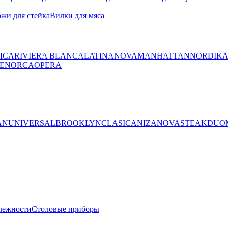
жи для стейка
Вилки для мяса
ICA
RIVIERA BLANCA
LATINA
NOVA
MANHATTAN
NORDIK
ENORCA
OPERA
AN
UNIVERSAL
BROOKLYN
CLASICA
NIZA
NOVA
STEAK
DUO
лежности
Столовые приборы