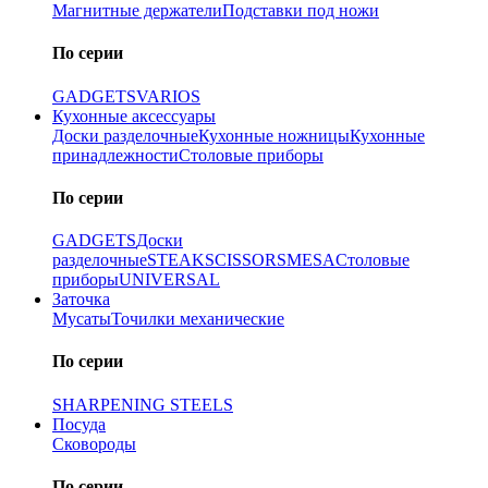
Магнитные держатели
Подставки под ножи
По серии
GADGETS
VARIOS
Кухонные аксессуары
Доски разделочные
Кухонные ножницы
Кухонные
принадлежности
Столовые приборы
По серии
GADGETS
Доски
разделочные
STEAK
SCISSORS
MESA
Столовые
приборы
UNIVERSAL
Заточка
Мусаты
Точилки механические
По серии
SHARPENING STEELS
Посуда
Сковороды
По серии