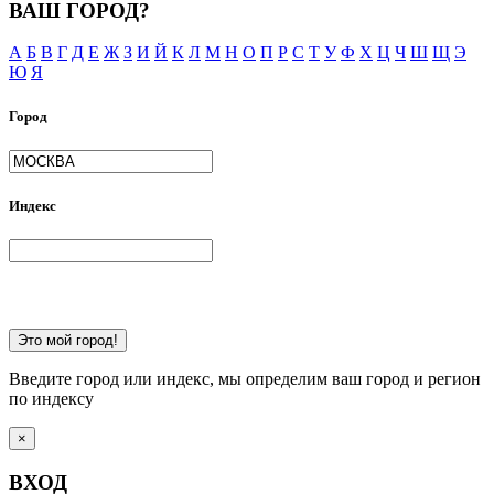
ВАШ ГОРОД?
А
Б
В
Г
Д
Е
Ж
З
И
Й
К
Л
М
Н
О
П
Р
С
Т
У
Ф
Х
Ц
Ч
Ш
Щ
Э
Ю
Я
Город
Индекс
Это мой город!
Введите город или индекс, мы определим ваш город и регион
по индексу
×
ВХОД