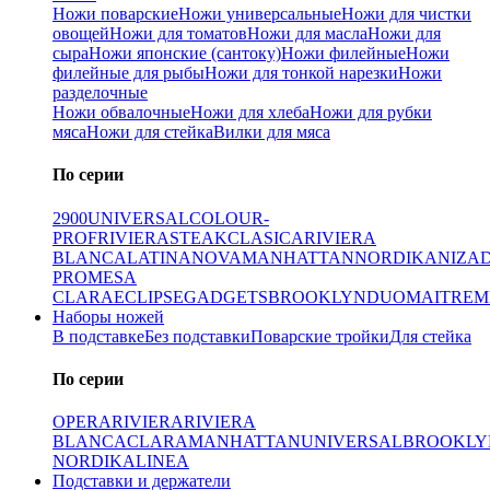
Ножи поварские
Ножи универсальные
Ножи для чистки
овощей
Ножи для томатов
Ножи для масла
Ножи для
сыра
Ножи японские (сантоку)
Ножи филейные
Ножи
филейные для рыбы
Ножи для тонкой нарезки
Ножи
разделочные
Ножи обвалочные
Ножи для хлеба
Ножи для рубки
мяса
Ножи для стейка
Вилки для мяса
По серии
2900
UNIVERSAL
COLOUR-
PROF
RIVIERA
STEAK
CLASICA
RIVIERA
BLANCA
LATINA
NOVA
MANHATTAN
NORDIKA
NIZA
PRO
MESA
CLARA
ECLIPSE
GADGETS
BROOKLYN
DUO
MAITRE
M
Наборы ножей
В подставке
Без подставки
Поварские тройки
Для стейка
По серии
OPERA
RIVIERA
RIVIERA
BLANCA
CLARA
MANHATTAN
UNIVERSAL
BROOKLY
NORDIKA
LINEA
Подставки и держатели