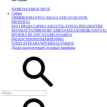
SAMOA
SAMOA INOX
Серии
2900
BROOKLYN
CLARA
CLASICA
COLOUR-
PROF
DUO
DUO PRO
ECLIPSE
GADGETS
LATINA
LINEA
MAITRE
MANHATTAN
MENORCA
MESA
NIZA
NORDIKA
NOVA
RIVIERA BLANCA
SAMOA
SAMOA
INOX
SCISSORS
SHARPENING
STEELS
STEAK
UNIVERSAL
VARIOS
Доски разделочные
Столовые приборы