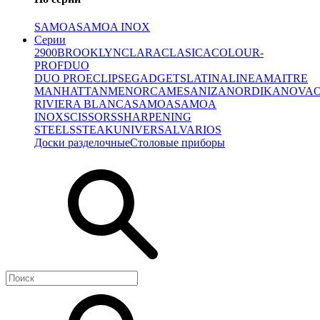
SAMOA
SAMOA INOX
Серии
2900
BROOKLYN
CLARA
CLASICA
COLOUR-
PROF
DUO
DUO PRO
ECLIPSE
GADGETS
LATINA
LINEA
MAITRE
MANHATTAN
MENORCA
MESA
NIZA
NORDIKA
NOVA
RIVIERA BLANCA
SAMOA
SAMOA
INOX
SCISSORS
SHARPENING
STEELS
STEAK
UNIVERSAL
VARIOS
Доски разделочные
Столовые приборы