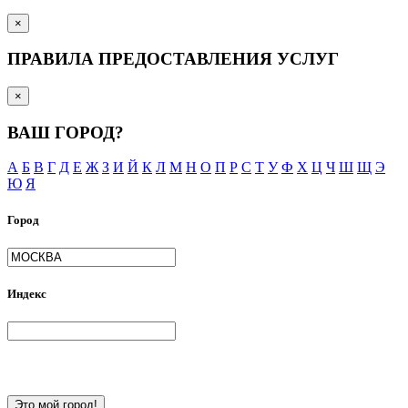
×
ПРАВИЛА ПРЕДОСТАВЛЕНИЯ УСЛУГ
×
ВАШ ГОРОД?
А
Б
В
Г
Д
Е
Ж
З
И
Й
К
Л
М
Н
О
П
Р
С
Т
У
Ф
Х
Ц
Ч
Ш
Щ
Э
Ю
Я
Город
Индекс
Это мой город!