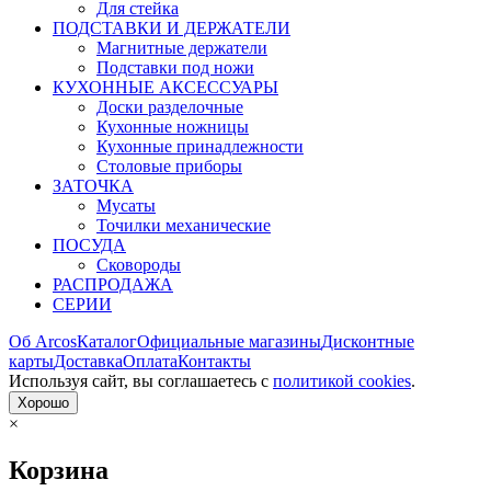
Для стейка
ПОДСТАВКИ И ДЕРЖАТЕЛИ
Магнитные держатели
Подставки под ножи
КУХОННЫЕ АКСЕССУАРЫ
Доски разделочные
Кухонные ножницы
Кухонные принадлежности
Столовые приборы
ЗАТОЧКА
Мусаты
Точилки механические
ПОСУДА
Сковороды
РАСПРОДАЖА
СЕРИИ
Об Arcos
Каталог
Официальные магазины
Дисконтные
карты
Доставка
Оплата
Контакты
Используя сайт, вы согла­шаетесь с
политикой cookies
.
Хорошо
×
Корзина