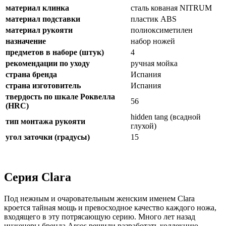
материал клинка
сталь кованая NITRUM
материал подставки
пластик ABS
материал рукояти
полиоксиметилен
назначение
набор ножей
предметов в наборе (штук)
4
рекомендации по уходу
ручная мойка
страна бренда
Испания
страна изготовитель
Испания
твердость по шкале Роквелла
56
(HRC)
hidden tang (всадной
тип монтажа рукояти
глухой)
угол заточки (градусы)
15
Серия Clara
Под нежным и очаровательным женским именем Clara
кроется тайная мощь и превосходное качество каждого ножа,
входящего в эту потрясающую серию. Много лет назад
инженеры бренда Arcos решили разработать коллекцию