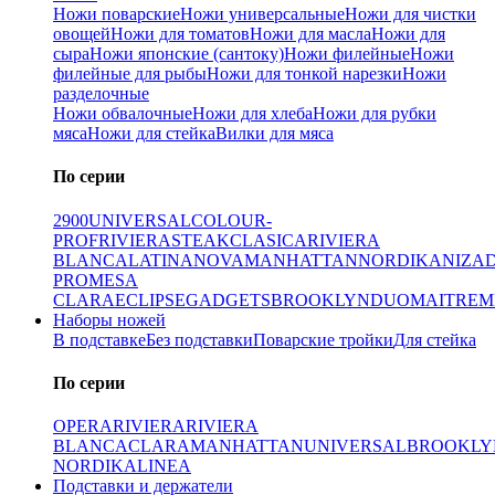
Ножи поварские
Ножи универсальные
Ножи для чистки
овощей
Ножи для томатов
Ножи для масла
Ножи для
сыра
Ножи японские (сантоку)
Ножи филейные
Ножи
филейные для рыбы
Ножи для тонкой нарезки
Ножи
разделочные
Ножи обвалочные
Ножи для хлеба
Ножи для рубки
мяса
Ножи для стейка
Вилки для мяса
По серии
2900
UNIVERSAL
COLOUR-
PROF
RIVIERA
STEAK
CLASICA
RIVIERA
BLANCA
LATINA
NOVA
MANHATTAN
NORDIKA
NIZA
PRO
MESA
CLARA
ECLIPSE
GADGETS
BROOKLYN
DUO
MAITRE
M
Наборы ножей
В подставке
Без подставки
Поварские тройки
Для стейка
По серии
OPERA
RIVIERA
RIVIERA
BLANCA
CLARA
MANHATTAN
UNIVERSAL
BROOKLY
NORDIKA
LINEA
Подставки и держатели