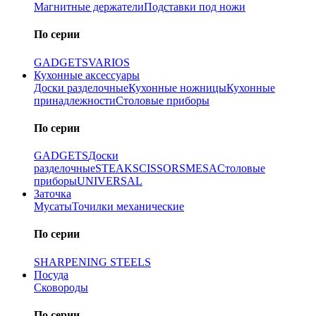
Магнитные держатели
Подставки под ножи
По серии
GADGETS
VARIOS
Кухонные аксессуары
Доски разделочные
Кухонные ножницы
Кухонные
принадлежности
Столовые приборы
По серии
GADGETS
Доски
разделочные
STEAK
SCISSORS
MESA
Столовые
приборы
UNIVERSAL
Заточка
Мусаты
Точилки механические
По серии
SHARPENING STEELS
Посуда
Сковороды
По серии