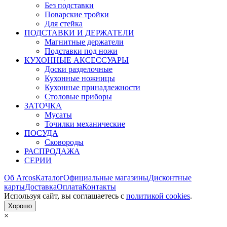
Без подставки
Поварские тройки
Для стейка
ПОДСТАВКИ И ДЕРЖАТЕЛИ
Магнитные держатели
Подставки под ножи
КУХОННЫЕ АКСЕССУАРЫ
Доски разделочные
Кухонные ножницы
Кухонные принадлежности
Столовые приборы
ЗАТОЧКА
Мусаты
Точилки механические
ПОСУДА
Сковороды
РАСПРОДАЖА
СЕРИИ
Об Arcos
Каталог
Официальные магазины
Дисконтные
карты
Доставка
Оплата
Контакты
Используя сайт, вы согла­шаетесь с
политикой cookies
.
Хорошо
×