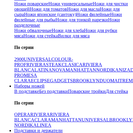
Ножи поварские
Ножи универсальные
Ножи для чистки
овощей
Ножи для томатов
Ножи для масла
Ножи для
сыра
Ножи японские (сантоку)
Ножи филейные
Ножи
филейные для рыбы
Ножи для тонкой нарезки
Ножи
разделочные
Ножи обвалочные
Ножи для хлеба
Ножи для рубки
мяса
Ножи для стейка
Вилки для мяса
По серии
2900
UNIVERSAL
COLOUR-
PROF
RIVIERA
STEAK
CLASICA
RIVIERA
BLANCA
LATINA
NOVA
MANHATTAN
NORDIKA
NIZA
PRO
MESA
CLARA
ECLIPSE
GADGETS
BROOKLYN
DUO
MAITRE
M
Наборы ножей
В подставке
Без подставки
Поварские тройки
Для стейка
По серии
OPERA
RIVIERA
RIVIERA
BLANCA
CLARA
MANHATTAN
UNIVERSAL
BROOKLY
NORDIKA
LINEA
Подставки и держатели