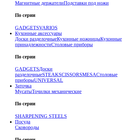
Магнитные держатели
Подставки под ножи
По серии
GADGETS
VARIOS
Кухонные аксессуары
Доски разделочные
Кухонные ножницы
Кухонные
принадлежности
Столовые приборы
По серии
GADGETS
Доски
разделочные
STEAK
SCISSORS
MESA
Столовые
приборы
UNIVERSAL
Заточка
Мусаты
Точилки механические
По серии
SHARPENING STEELS
Посуда
Сковороды
По серии