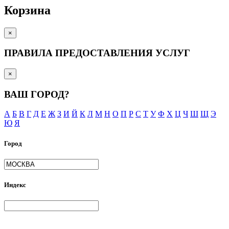
Корзина
×
ПРАВИЛА ПРЕДОСТАВЛЕНИЯ УСЛУГ
×
ВАШ ГОРОД?
А
Б
В
Г
Д
Е
Ж
З
И
Й
К
Л
М
Н
О
П
Р
С
Т
У
Ф
Х
Ц
Ч
Ш
Щ
Э
Ю
Я
Город
Индекс