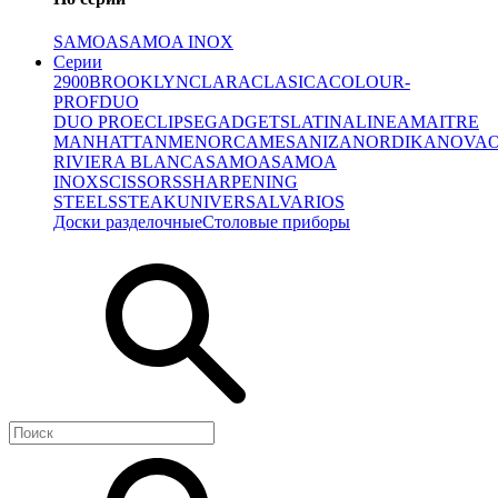
SAMOA
SAMOA INOX
Серии
2900
BROOKLYN
CLARA
CLASICA
COLOUR-
PROF
DUO
DUO PRO
ECLIPSE
GADGETS
LATINA
LINEA
MAITRE
MANHATTAN
MENORCA
MESA
NIZA
NORDIKA
NOVA
RIVIERA BLANCA
SAMOA
SAMOA
INOX
SCISSORS
SHARPENING
STEELS
STEAK
UNIVERSAL
VARIOS
Доски разделочные
Столовые приборы