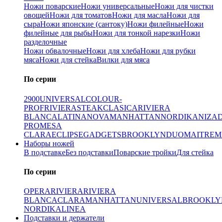
Ножи поварские
Ножи универсальные
Ножи для чистки
овощей
Ножи для томатов
Ножи для масла
Ножи для
сыра
Ножи японские (сантоку)
Ножи филейные
Ножи
филейные для рыбы
Ножи для тонкой нарезки
Ножи
разделочные
Ножи обвалочные
Ножи для хлеба
Ножи для рубки
мяса
Ножи для стейка
Вилки для мяса
По серии
2900
UNIVERSAL
COLOUR-
PROF
RIVIERA
STEAK
CLASICA
RIVIERA
BLANCA
LATINA
NOVA
MANHATTAN
NORDIKA
NIZA
PRO
MESA
CLARA
ECLIPSE
GADGETS
BROOKLYN
DUO
MAITRE
M
Наборы ножей
В подставке
Без подставки
Поварские тройки
Для стейка
По серии
OPERA
RIVIERA
RIVIERA
BLANCA
CLARA
MANHATTAN
UNIVERSAL
BROOKLY
NORDIKA
LINEA
Подставки и держатели