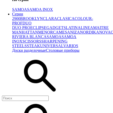
SAMOA
SAMOA INOX
Серии
2900
BROOKLYN
CLARA
CLASICA
COLOUR-
PROF
DUO
DUO PRO
ECLIPSE
GADGETS
LATINA
LINEA
MAITRE
MANHATTAN
MENORCA
MESA
NIZA
NORDIKA
NOVA
RIVIERA BLANCA
SAMOA
SAMOA
INOX
SCISSORS
SHARPENING
STEELS
STEAK
UNIVERSAL
VARIOS
Доски разделочные
Столовые приборы