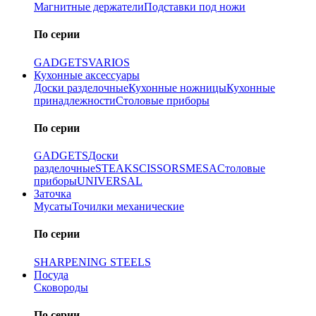
Магнитные держатели
Подставки под ножи
По серии
GADGETS
VARIOS
Кухонные аксессуары
Доски разделочные
Кухонные ножницы
Кухонные
принадлежности
Столовые приборы
По серии
GADGETS
Доски
разделочные
STEAK
SCISSORS
MESA
Столовые
приборы
UNIVERSAL
Заточка
Мусаты
Точилки механические
По серии
SHARPENING STEELS
Посуда
Сковороды
По серии