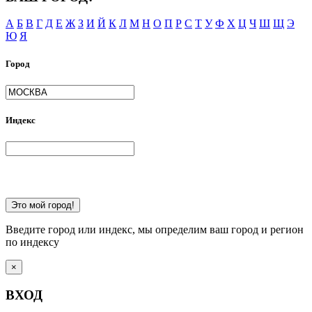
А
Б
В
Г
Д
Е
Ж
З
И
Й
К
Л
М
Н
О
П
Р
С
Т
У
Ф
Х
Ц
Ч
Ш
Щ
Э
Ю
Я
Город
Индекс
Это мой город!
Введите город или индекс, мы определим ваш город и регион
по индексу
×
ВХОД