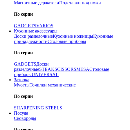
Магнитные держатели
Подставки под ножи
По серии
GADGETS
VARIOS
Кухонные аксессуары
Доски разделочные
Кухонные ножницы
Кухонные
принадлежности
Столовые приборы
По серии
GADGETS
Доски
разделочные
STEAK
SCISSORS
MESA
Столовые
приборы
UNIVERSAL
Заточка
Мусаты
Точилки механические
По серии
SHARPENING STEELS
Посуда
Сковороды
По серии