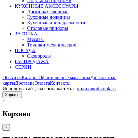
Подставки под ножи
КУХОННЫЕ АКСЕССУАРЫ
Доски разделочные
Кухонные ножницы
Кухонные принадлежности
Столовые приборы
ЗАТОЧКА
Мусаты
Точилки механические
ПОСУДА
Сковороды
РАСПРОДАЖА
СЕРИИ
Об Arcos
Каталог
Официальные магазины
Дисконтные
карты
Доставка
Оплата
Контакты
Используя сайт, вы согла­шаетесь с
политикой cookies
.
Хорошо
×
Корзина
×