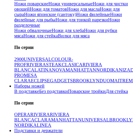
Ножи поварские
Ножи универсальные
Ножи для чистки
овощей
Ножи для томатов
Ножи для масла
Ножи для
сыра
Ножи японские (сантоку)
Ножи филейные
Ножи
филейные для рыбы
Ножи для тонкой нарезки
Ножи
разделочные
Ножи обвалочные
Ножи для хлеба
Ножи для рубки
мяса
Ножи для стейка
Вилки для мяса
По серии
2900
UNIVERSAL
COLOUR-
PROF
RIVIERA
STEAK
CLASICA
RIVIERA
BLANCA
LATINA
NOVA
MANHATTAN
NORDIKA
NIZA
PRO
MESA
CLARA
ECLIPSE
GADGETS
BROOKLYN
DUO
MAITRE
M
Наборы ножей
В подставке
Без подставки
Поварские тройки
Для стейка
По серии
OPERA
RIVIERA
RIVIERA
BLANCA
CLARA
MANHATTAN
UNIVERSAL
BROOKLY
NORDIKA
LINEA
Подставки и держатели