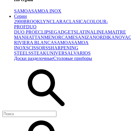
SAMOA
SAMOA INOX
Серии
2900
BROOKLYN
CLARA
CLASICA
COLOUR-
PROF
DUO
DUO PRO
ECLIPSE
GADGETS
LATINA
LINEA
MAITRE
MANHATTAN
MENORCA
MESA
NIZA
NORDIKA
NOVA
RIVIERA BLANCA
SAMOA
SAMOA
INOX
SCISSORS
SHARPENING
STEELS
STEAK
UNIVERSAL
VARIOS
Доски разделочные
Столовые приборы