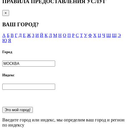
ПРАВИЛА ПРЕДОСТАВЛЕНИЯ УСЛУГ
×
ВАШ ГОРОД?
А
Б
В
Г
Д
Е
Ж
З
И
Й
К
Л
М
Н
О
П
Р
С
Т
У
Ф
Х
Ц
Ч
Ш
Щ
Э
Ю
Я
Город
Индекс
Это мой город!
Введите город или индекс, мы определим ваш город и регион
по индексу