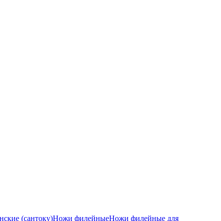
ские (сантоку)
Ножи филейные
Ножи филейные для