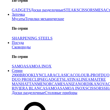
По серии
GADGETS
Доски разделочные
STEAK
SCISSORS
MESA
С
Заточка
Мусаты
Точилки механические
По серии
SHARPENING STEELS
Посуда
Сковороды
По серии
SAMOA
SAMOA INOX
Серии
2900
BROOKLYN
CLARA
CLASICA
COLOUR-PROF
DUO
DUO PRO
ECLIPSE
GADGETS
LATINA
LINEA
MAITRE
MANHATTAN
MENORCA
MESA
NIZA
NORDIKA
NOVA
RIVIERA BLANCA
SAMOA
SAMOA INOX
SCISSORS
SH
Доски разделочные
Столовые приборы