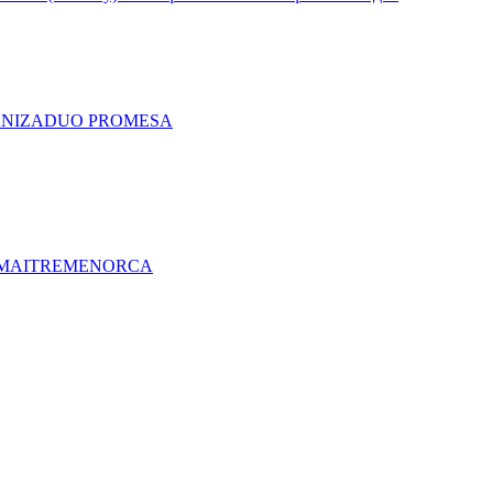
A
NIZA
DUO PRO
MESA
MAITRE
MENORCA