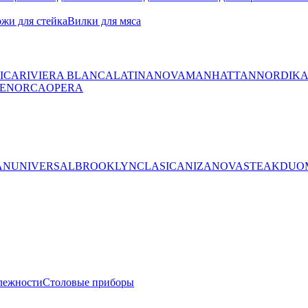
жи для стейка
Вилки для мяса
ICA
RIVIERA BLANCA
LATINA
NOVA
MANHATTAN
NORDIK
ENORCA
OPERA
AN
UNIVERSAL
BROOKLYN
CLASICA
NIZA
NOVA
STEAK
DUO
лежности
Столовые приборы