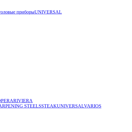
толовые приборы
UNIVERSAL
OPERA
RIVIERA
ARPENING STEELS
STEAK
UNIVERSAL
VARIOS