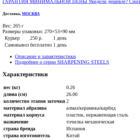
ГАРАНТИЯ МИНИМАЛЬНОЙ ЦЕНЫ
Увидели дешевле? Сниз
Доставка,
МОСКВА
Веc: 265 г
Размеры упаковки: 270×53×90 мм
Курьер
250 р.
1 день
Самовывоз
бесплатно
1 день
Описание и характеристики
Подробнее о серии SHARPENING STEELS
Характеристики
вес (кг)
0.26
длина (см)
26.00
количество этапов заточки
2
материал абразива
алмаз/керамика/карбид
материал корпуса
пластик, нержавеющая сталь
назначение
точилка механическая
страна бренда
Испания
страна изготовитель
Китай