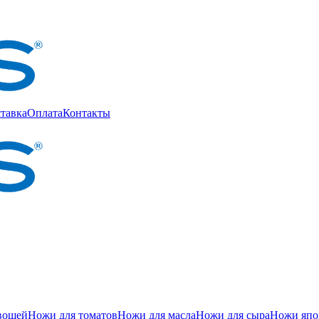
тавка
Оплата
Контакты
вощей
Ножи для томатов
Ножи для масла
Ножи для сыра
Ножи япон