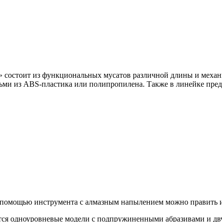
» состоит из функциональных мусатов различной длины и механ
тьми из ABS-пластика или полипропилена. Также в линейке пре
 помощью инструмента с алмазным напылением можно править и
тся одноуровневые модели с подпружиненными абразивами и дв