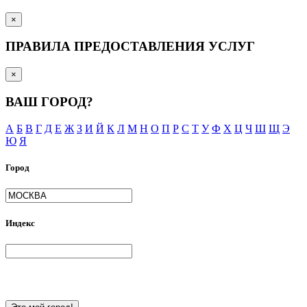
×
ПРАВИЛА ПРЕДОСТАВЛЕНИЯ УСЛУГ
×
ВАШ ГОРОД?
А
Б
В
Г
Д
Е
Ж
З
И
Й
К
Л
М
Н
О
П
Р
С
Т
У
Ф
Х
Ц
Ч
Ш
Щ
Э
Ю
Я
Город
Индекс