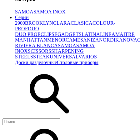
SAMOA
SAMOA INOX
Серии
2900
BROOKLYN
CLARA
CLASICA
COLOUR-
PROF
DUO
DUO PRO
ECLIPSE
GADGETS
LATINA
LINEA
MAITRE
MANHATTAN
MENORCA
MESA
NIZA
NORDIKA
NOVA
RIVIERA BLANCA
SAMOA
SAMOA
INOX
SCISSORS
SHARPENING
STEELS
STEAK
UNIVERSAL
VARIOS
Доски разделочные
Столовые приборы