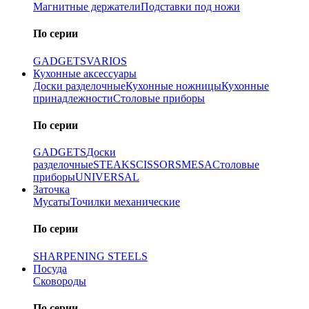
Магнитные держатели
Подставки под ножи
По серии
GADGETS
VARIOS
Кухонные аксессуары
Доски разделочные
Кухонные ножницы
Кухонные
принадлежности
Столовые приборы
По серии
GADGETS
Доски
разделочные
STEAK
SCISSORS
MESA
Столовые
приборы
UNIVERSAL
Заточка
Мусаты
Точилки механические
По серии
SHARPENING STEELS
Посуда
Сковороды
По серии