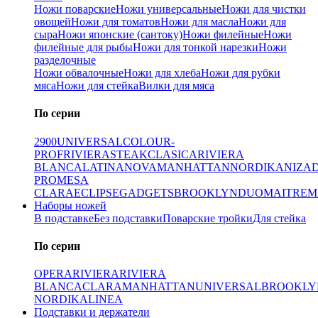
Ножи поварские
Ножи универсальные
Ножи для чистки
овощей
Ножи для томатов
Ножи для масла
Ножи для
сыра
Ножи японские (сантоку)
Ножи филейные
Ножи
филейные для рыбы
Ножи для тонкой нарезки
Ножи
разделочные
Ножи обвалочные
Ножи для хлеба
Ножи для рубки
мяса
Ножи для стейка
Вилки для мяса
По серии
2900
UNIVERSAL
COLOUR-
PROF
RIVIERA
STEAK
CLASICA
RIVIERA
BLANCA
LATINA
NOVA
MANHATTAN
NORDIKA
NIZA
PRO
MESA
CLARA
ECLIPSE
GADGETS
BROOKLYN
DUO
MAITRE
M
Наборы ножей
В подставке
Без подставки
Поварские тройки
Для стейка
По серии
OPERA
RIVIERA
RIVIERA
BLANCA
CLARA
MANHATTAN
UNIVERSAL
BROOKLY
NORDIKA
LINEA
Подставки и держатели