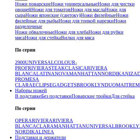
Ножи поварские
Ножи универсальные
Ножи для чистки
овощей
Ножи для томатов
Ножи для масла
Ножи для
сыра
Ножи японские (сантоку)
Ножи филейные
Ножи
филейные для рыбы
Ножи для тонкой нарезки
Ножи
разделочные
Ножи обвалочные
Ножи для хлеба
Ножи для рубки
мяса
Ножи для стейка
Вилки для мяса
По серии
2900
UNIVERSAL
COLOUR-
PROF
RIVIERA
STEAK
CLASICA
RIVIERA
BLANCA
LATINA
NOVA
MANHATTAN
NORDIKA
NIZA
PRO
MESA
CLARA
ECLIPSE
GADGETS
BROOKLYN
DUO
MAITRE
M
Наборы ножей
В подставке
Без подставки
Поварские тройки
Для стейка
По серии
OPERA
RIVIERA
RIVIERA
BLANCA
CLARA
MANHATTAN
UNIVERSAL
BROOKLY
NORDIKA
LINEA
Подставки и держатели