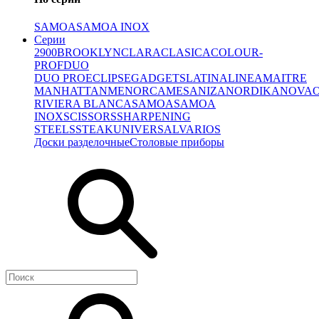
SAMOA
SAMOA INOX
Серии
2900
BROOKLYN
CLARA
CLASICA
COLOUR-
PROF
DUO
DUO PRO
ECLIPSE
GADGETS
LATINA
LINEA
MAITRE
MANHATTAN
MENORCA
MESA
NIZA
NORDIKA
NOVA
RIVIERA BLANCA
SAMOA
SAMOA
INOX
SCISSORS
SHARPENING
STEELS
STEAK
UNIVERSAL
VARIOS
Доски разделочные
Столовые приборы