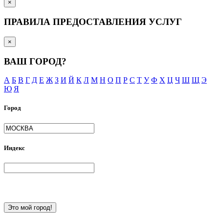
×
ПРАВИЛА ПРЕДОСТАВЛЕНИЯ УСЛУГ
×
ВАШ ГОРОД?
А
Б
В
Г
Д
Е
Ж
З
И
Й
К
Л
М
Н
О
П
Р
С
Т
У
Ф
Х
Ц
Ч
Ш
Щ
Э
Ю
Я
Город
Индекс
Это мой город!