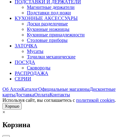
ПОДСТАВКИ И ДЕРЖАТЕЛИ
Магнитные держатели
Подставки под ножи
КУХОННЫЕ АКСЕССУАРЫ
Доски разделочные
Кухонные ножницы
Кухонные принадлежности
Столовые приборы
ЗАТОЧКА
Мусаты
Точилки механические
ПОСУДА
Сковороды
РАСПРОДАЖА
СЕРИИ
Об Arcos
Каталог
Официальные магазины
Дисконтные
карты
Доставка
Оплата
Контакты
Используя сайт, вы согла­шаетесь с
политикой cookies
.
Хорошо
×
Корзина