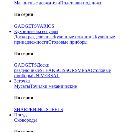
Магнитные держатели
Подставки под ножи
По серии
GADGETS
VARIOS
Кухонные аксессуары
Доски разделочные
Кухонные ножницы
Кухонные
принадлежности
Столовые приборы
По серии
GADGETS
Доски
разделочные
STEAK
SCISSORS
MESA
Столовые
приборы
UNIVERSAL
Заточка
Мусаты
Точилки механические
По серии
SHARPENING STEELS
Посуда
Сковороды
По серии