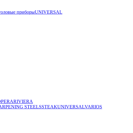
толовые приборы
UNIVERSAL
OPERA
RIVIERA
ARPENING STEELS
STEAK
UNIVERSAL
VARIOS