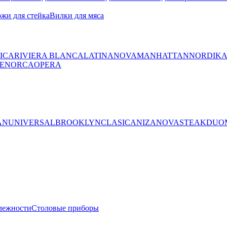
жи для стейка
Вилки для мяса
ICA
RIVIERA BLANCA
LATINA
NOVA
MANHATTAN
NORDIK
ENORCA
OPERA
AN
UNIVERSAL
BROOKLYN
CLASICA
NIZA
NOVA
STEAK
DUO
лежности
Столовые приборы