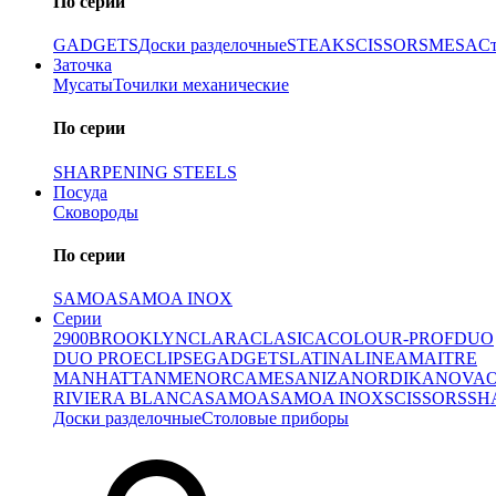
По серии
GADGETS
Доски разделочные
STEAK
SCISSORS
MESA
С
Заточка
Мусаты
Точилки механические
По серии
SHARPENING STEELS
Посуда
Сковороды
По серии
SAMOA
SAMOA INOX
Серии
2900
BROOKLYN
CLARA
CLASICA
COLOUR-PROF
DUO
DUO PRO
ECLIPSE
GADGETS
LATINA
LINEA
MAITRE
MANHATTAN
MENORCA
MESA
NIZA
NORDIKA
NOVA
RIVIERA BLANCA
SAMOA
SAMOA INOX
SCISSORS
SH
Доски разделочные
Столовые приборы