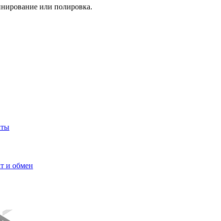
инирование или полировка.
кты
т и обмен