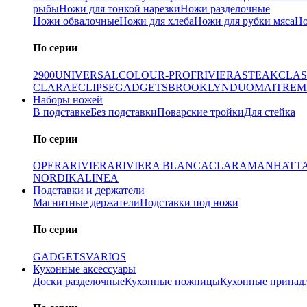
рыбы
Ножи для тонкой нарезки
Ножи разделочные
Ножи обвалочные
Ножи для хлеба
Ножи для рубки мяса
Но
По серии
2900
UNIVERSAL
COLOUR-PROF
RIVIERA
STEAK
CLAS
CLARA
ECLIPSE
GADGETS
BROOKLYN
DUO
MAITRE
M
Наборы ножей
В подставке
Без подставки
Поварские тройки
Для стейка
По серии
OPERA
RIVIERA
RIVIERA BLANCA
CLARA
MANHATT
NORDIKA
LINEA
Подставки и держатели
Магнитные держатели
Подставки под ножи
По серии
GADGETS
VARIOS
Кухонные аксессуары
Доски разделочные
Кухонные ножницы
Кухонные принад