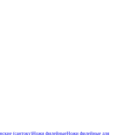
ские (сантоку)
Ножи филейные
Ножи филейные для