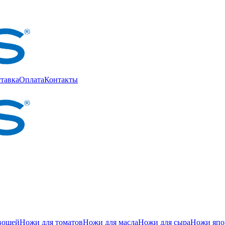
тавка
Оплата
Контакты
вощей
Ножи для томатов
Ножи для масла
Ножи для сыра
Ножи япон