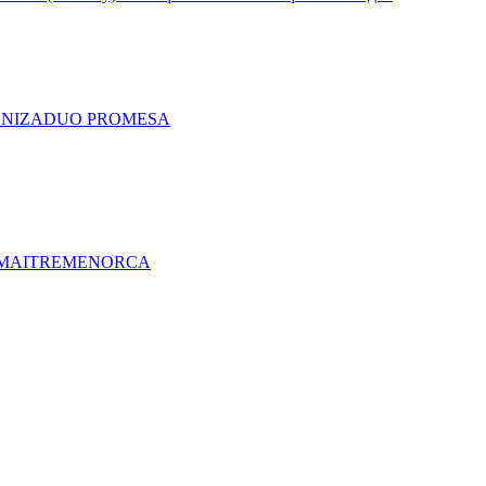
A
NIZA
DUO PRO
MESA
MAITRE
MENORCA