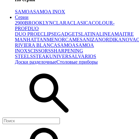
SAMOA
SAMOA INOX
Серии
2900
BROOKLYN
CLARA
CLASICA
COLOUR-
PROF
DUO
DUO PRO
ECLIPSE
GADGETS
LATINA
LINEA
MAITRE
MANHATTAN
MENORCA
MESA
NIZA
NORDIKA
NOVA
RIVIERA BLANCA
SAMOA
SAMOA
INOX
SCISSORS
SHARPENING
STEELS
STEAK
UNIVERSAL
VARIOS
Доски разделочные
Столовые приборы