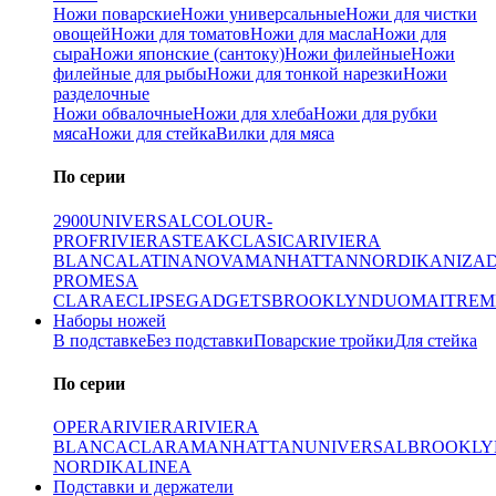
Ножи поварские
Ножи универсальные
Ножи для чистки
овощей
Ножи для томатов
Ножи для масла
Ножи для
сыра
Ножи японские (сантоку)
Ножи филейные
Ножи
филейные для рыбы
Ножи для тонкой нарезки
Ножи
разделочные
Ножи обвалочные
Ножи для хлеба
Ножи для рубки
мяса
Ножи для стейка
Вилки для мяса
По серии
2900
UNIVERSAL
COLOUR-
PROF
RIVIERA
STEAK
CLASICA
RIVIERA
BLANCA
LATINA
NOVA
MANHATTAN
NORDIKA
NIZA
PRO
MESA
CLARA
ECLIPSE
GADGETS
BROOKLYN
DUO
MAITRE
M
Наборы ножей
В подставке
Без подставки
Поварские тройки
Для стейка
По серии
OPERA
RIVIERA
RIVIERA
BLANCA
CLARA
MANHATTAN
UNIVERSAL
BROOKLY
NORDIKA
LINEA
Подставки и держатели