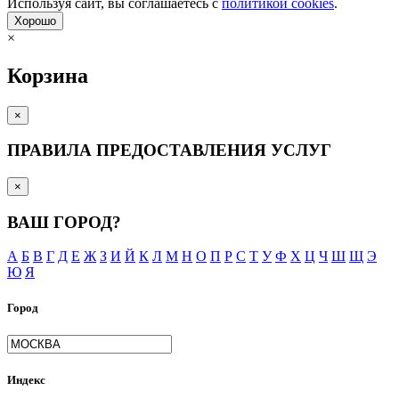
Используя сайт, вы согла­шаетесь с
политикой cookies
.
Хорошо
×
Корзина
×
ПРАВИЛА ПРЕДОСТАВЛЕНИЯ УСЛУГ
×
ВАШ ГОРОД?
А
Б
В
Г
Д
Е
Ж
З
И
Й
К
Л
М
Н
О
П
Р
С
Т
У
Ф
Х
Ц
Ч
Ш
Щ
Э
Ю
Я
Город
Индекс