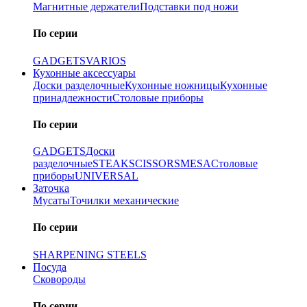
Магнитные держатели
Подставки под ножи
По серии
GADGETS
VARIOS
Кухонные аксессуары
Доски разделочные
Кухонные ножницы
Кухонные
принадлежности
Столовые приборы
По серии
GADGETS
Доски
разделочные
STEAK
SCISSORS
MESA
Столовые
приборы
UNIVERSAL
Заточка
Мусаты
Точилки механические
По серии
SHARPENING STEELS
Посуда
Сковороды
По серии