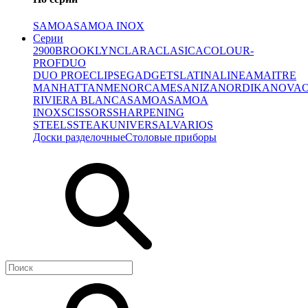
SAMOA
SAMOA INOX
Серии
2900
BROOKLYN
CLARA
CLASICA
COLOUR-
PROF
DUO
DUO PRO
ECLIPSE
GADGETS
LATINA
LINEA
MAITRE
MANHATTAN
MENORCA
MESA
NIZA
NORDIKA
NOVA
RIVIERA BLANCA
SAMOA
SAMOA
INOX
SCISSORS
SHARPENING
STEELS
STEAK
UNIVERSAL
VARIOS
Доски разделочные
Столовые приборы