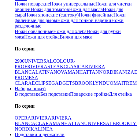
Ножи поварские
Ножи универсальные
Ножи для чистки
овощей
Ножи для томатов
Ножи для масла
Ножи для
сыра
Ножи японские (сантоку)
Ножи филейные
Ножи
филейные для рыбы
Ножи для тонкой нарезки
Ножи
разделочные
Ножи обвалочные
Ножи для хлеба
Ножи для рубки
мяса
Ножи для стейка
Вилки для мяса
По серии
2900
UNIVERSAL
COLOUR-
PROF
RIVIERA
STEAK
CLASICA
RIVIERA
BLANCA
LATINA
NOVA
MANHATTAN
NORDIKA
NIZA
PRO
MESA
CLARA
ECLIPSE
GADGETS
BROOKLYN
DUO
MAITRE
M
Наборы ножей
В подставке
Без подставки
Поварские тройки
Для стейка
По серии
OPERA
RIVIERA
RIVIERA
BLANCA
CLARA
MANHATTAN
UNIVERSAL
BROOKLY
NORDIKA
LINEA
Подставки и держатели