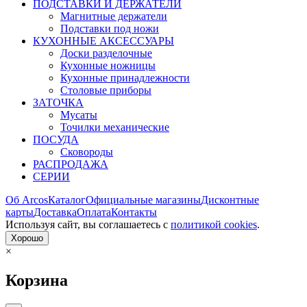
ПОДСТАВКИ И ДЕРЖАТЕЛИ
Магнитные держатели
Подставки под ножи
КУХОННЫЕ АКСЕССУАРЫ
Доски разделочные
Кухонные ножницы
Кухонные принадлежности
Столовые приборы
ЗАТОЧКА
Мусаты
Точилки механические
ПОСУДА
Сковороды
РАСПРОДАЖА
СЕРИИ
Об Arcos
Каталог
Официальные магазины
Дисконтные
карты
Доставка
Оплата
Контакты
Используя сайт, вы согла­шаетесь с
политикой cookies
.
Хорошо
×
Корзина