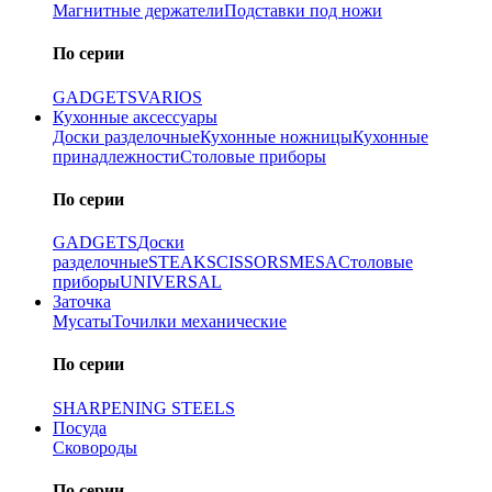
Магнитные держатели
Подставки под ножи
По серии
GADGETS
VARIOS
Кухонные аксессуары
Доски разделочные
Кухонные ножницы
Кухонные
принадлежности
Столовые приборы
По серии
GADGETS
Доски
разделочные
STEAK
SCISSORS
MESA
Столовые
приборы
UNIVERSAL
Заточка
Мусаты
Точилки механические
По серии
SHARPENING STEELS
Посуда
Сковороды
По серии