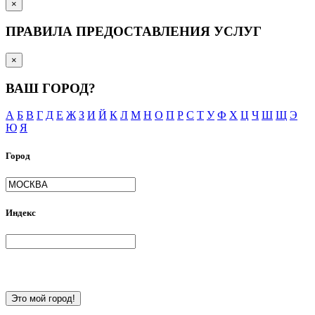
×
ПРАВИЛА ПРЕДОСТАВЛЕНИЯ УСЛУГ
×
ВАШ ГОРОД?
А
Б
В
Г
Д
Е
Ж
З
И
Й
К
Л
М
Н
О
П
Р
С
Т
У
Ф
Х
Ц
Ч
Ш
Щ
Э
Ю
Я
Город
Индекс
Это мой город!