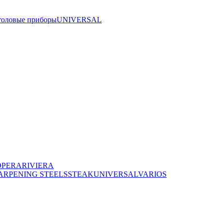
толовые приборы
UNIVERSAL
OPERA
RIVIERA
ARPENING STEELS
STEAK
UNIVERSAL
VARIOS