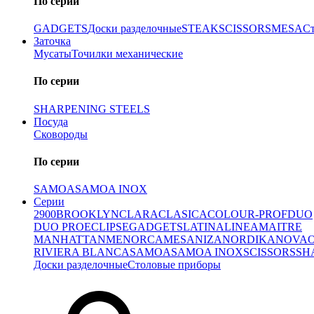
По серии
GADGETS
Доски разделочные
STEAK
SCISSORS
MESA
С
Заточка
Мусаты
Точилки механические
По серии
SHARPENING STEELS
Посуда
Сковороды
По серии
SAMOA
SAMOA INOX
Серии
2900
BROOKLYN
CLARA
CLASICA
COLOUR-PROF
DUO
DUO PRO
ECLIPSE
GADGETS
LATINA
LINEA
MAITRE
MANHATTAN
MENORCA
MESA
NIZA
NORDIKA
NOVA
RIVIERA BLANCA
SAMOA
SAMOA INOX
SCISSORS
SH
Доски разделочные
Столовые приборы