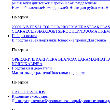
рыбы
Ножи для тонкой нарезки
Ножи разделочные
Ножи обвалочные
Ножи для хлеба
Ножи для рубки мяса
Но
По серии
2900
UNIVERSAL
COLOUR-PROF
RIVIERA
STEAK
CLAS
CLARA
ECLIPSE
GADGETS
BROOKLYN
DUO
MAITRE
M
Наборы ножей
В подставке
Без подставки
Поварские тройки
Для стейка
По серии
OPERA
RIVIERA
RIVIERA BLANCA
CLARA
MANHATT
NORDIKA
LINEA
Подставки и держатели
Магнитные держатели
Подставки под ножи
По серии
GADGETS
VARIOS
Кухонные аксессуары
Доски разделочные
Кухонные ножницы
Кухонные принад