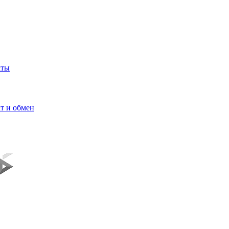
кты
т и обмен