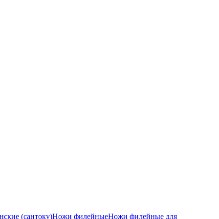
ские (сантоку)
Ножи филейные
Ножи филейные для