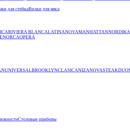
жи для стейка
Вилки для мяса
ICA
RIVIERA BLANCA
LATINA
NOVA
MANHATTAN
NORDIK
ENORCA
OPERA
AN
UNIVERSAL
BROOKLYN
CLASICA
NIZA
NOVA
STEAK
DUO
лежности
Столовые приборы