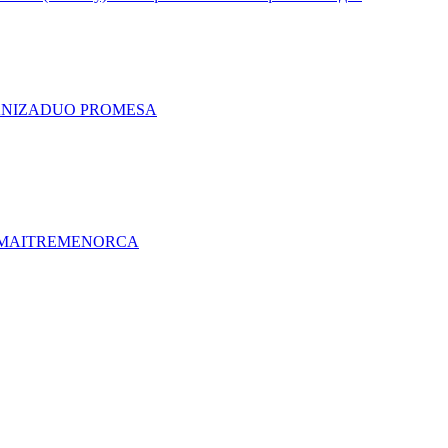
A
NIZA
DUO PRO
MESA
MAITRE
MENORCA