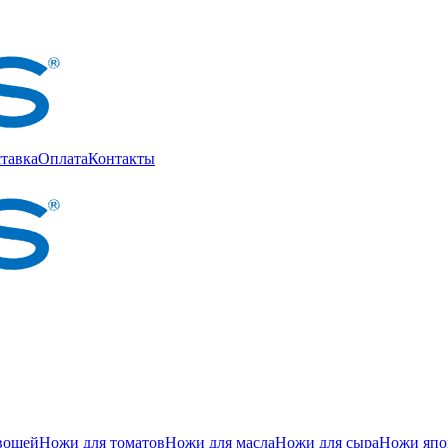
тавка
Оплата
Контакты
вощей
Ножи для томатов
Ножи для масла
Ножи для сыра
Ножи япон