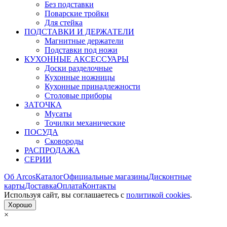
Без подставки
Поварские тройки
Для стейка
ПОДСТАВКИ И ДЕРЖАТЕЛИ
Магнитные держатели
Подставки под ножи
КУХОННЫЕ АКСЕССУАРЫ
Доски разделочные
Кухонные ножницы
Кухонные принадлежности
Столовые приборы
ЗАТОЧКА
Мусаты
Точилки механические
ПОСУДА
Сковороды
РАСПРОДАЖА
СЕРИИ
Об Arcos
Каталог
Официальные магазины
Дисконтные
карты
Доставка
Оплата
Контакты
Используя сайт, вы согла­шаетесь с
политикой cookies
.
Хорошо
×