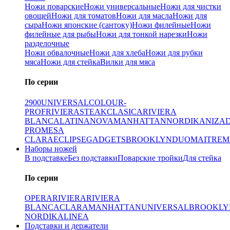
Ножи поварские
Ножи универсальные
Ножи для чистки
овощей
Ножи для томатов
Ножи для масла
Ножи для
сыра
Ножи японские (сантоку)
Ножи филейные
Ножи
филейные для рыбы
Ножи для тонкой нарезки
Ножи
разделочные
Ножи обвалочные
Ножи для хлеба
Ножи для рубки
мяса
Ножи для стейка
Вилки для мяса
По серии
2900
UNIVERSAL
COLOUR-
PROF
RIVIERA
STEAK
CLASICA
RIVIERA
BLANCA
LATINA
NOVA
MANHATTAN
NORDIKA
NIZA
PRO
MESA
CLARA
ECLIPSE
GADGETS
BROOKLYN
DUO
MAITRE
M
Наборы ножей
В подставке
Без подставки
Поварские тройки
Для стейка
По серии
OPERA
RIVIERA
RIVIERA
BLANCA
CLARA
MANHATTAN
UNIVERSAL
BROOKLY
NORDIKA
LINEA
Подставки и держатели