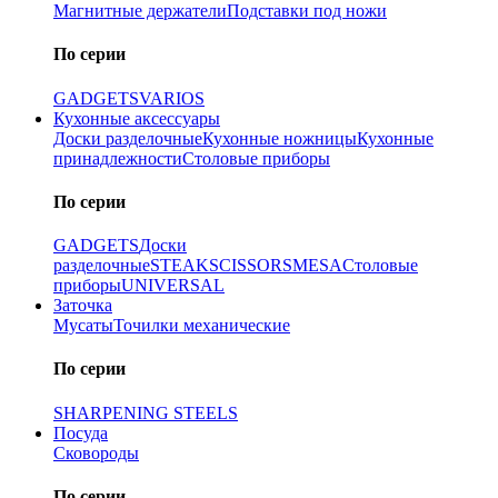
Магнитные держатели
Подставки под ножи
По серии
GADGETS
VARIOS
Кухонные аксессуары
Доски разделочные
Кухонные ножницы
Кухонные
принадлежности
Столовые приборы
По серии
GADGETS
Доски
разделочные
STEAK
SCISSORS
MESA
Столовые
приборы
UNIVERSAL
Заточка
Мусаты
Точилки механические
По серии
SHARPENING STEELS
Посуда
Сковороды
По серии