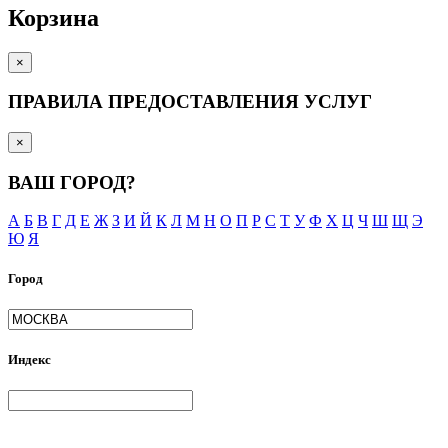
Корзина
×
ПРАВИЛА ПРЕДОСТАВЛЕНИЯ УСЛУГ
×
ВАШ ГОРОД?
А
Б
В
Г
Д
Е
Ж
З
И
Й
К
Л
М
Н
О
П
Р
С
Т
У
Ф
Х
Ц
Ч
Ш
Щ
Э
Ю
Я
Город
Индекс