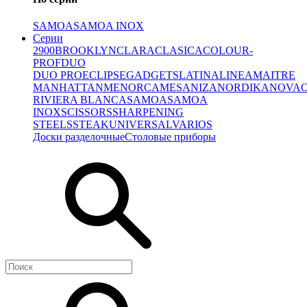
SAMOA
SAMOA INOX
Серии
2900
BROOKLYN
CLARA
CLASICA
COLOUR-
PROF
DUO
DUO PRO
ECLIPSE
GADGETS
LATINA
LINEA
MAITRE
MANHATTAN
MENORCA
MESA
NIZA
NORDIKA
NOVA
RIVIERA BLANCA
SAMOA
SAMOA
INOX
SCISSORS
SHARPENING
STEELS
STEAK
UNIVERSAL
VARIOS
Доски разделочные
Столовые приборы