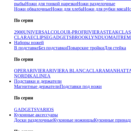
рыбы
Ножи для тонкой нарезки
Ножи разделочные
Ножи обвалочные
Ножи для хлеба
Ножи для рубки мяса
Но
По серии
2900
UNIVERSAL
COLOUR-PROF
RIVIERA
STEAK
CLAS
CLARA
ECLIPSE
GADGETS
BROOKLYN
DUO
MAITRE
M
Наборы ножей
В подставке
Без подставки
Поварские тройки
Для стейка
По серии
OPERA
RIVIERA
RIVIERA BLANCA
CLARA
MANHATT
NORDIKA
LINEA
Подставки и держатели
Магнитные держатели
Подставки под ножи
По серии
GADGETS
VARIOS
Кухонные аксессуары
Доски разделочные
Кухонные ножницы
Кухонные принад