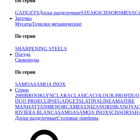
По серии
GADGETS
Доски разделочные
STEAK
SCISSORS
MESA
С
Заточка
Мусаты
Точилки механические
По серии
SHARPENING STEELS
Посуда
Сковороды
По серии
SAMOA
SAMOA INOX
Серии
2900
BROOKLYN
CLARA
CLASICA
COLOUR-PROF
DUO
DUO PRO
ECLIPSE
GADGETS
LATINA
LINEA
MAITRE
MANHATTAN
MENORCA
MESA
NIZA
NORDIKA
NOVA
RIVIERA BLANCA
SAMOA
SAMOA INOX
SCISSORS
SH
Доски разделочные
Столовые приборы