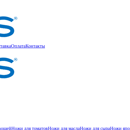
тавка
Оплата
Контакты
вощей
Ножи для томатов
Ножи для масла
Ножи для сыра
Ножи япон