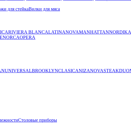
жи для стейка
Вилки для мяса
ICA
RIVIERA BLANCA
LATINA
NOVA
MANHATTAN
NORDIK
ENORCA
OPERA
AN
UNIVERSAL
BROOKLYN
CLASICA
NIZA
NOVA
STEAK
DUO
лежности
Столовые приборы