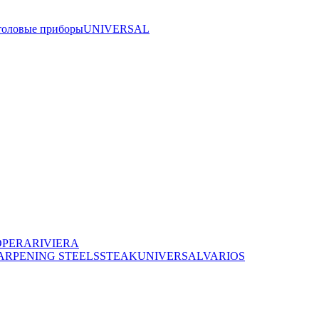
толовые приборы
UNIVERSAL
OPERA
RIVIERA
ARPENING STEELS
STEAK
UNIVERSAL
VARIOS