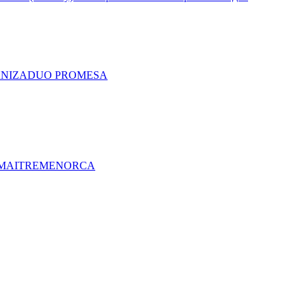
A
NIZA
DUO PRO
MESA
MAITRE
MENORCA