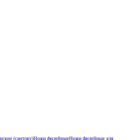
ские (сантоку)
Ножи филейные
Ножи филейные для