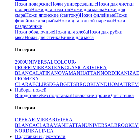
Ножи поварские
Ножи универсальные
Ножи для чистки
овощей
Ножи для томатов
Ножи для масла
Ножи для
сыра
Ножи японские (сантоку)
Ножи филейные
Ножи
филейные для рыбы
Ножи для тонкой нарезки
Ножи
разделочные
Ножи обвалочные
Ножи для хлеба
Ножи для рубки
мяса
Ножи для стейка
Вилки для мяса
По серии
2900
UNIVERSAL
COLOUR-
PROF
RIVIERA
STEAK
CLASICA
RIVIERA
BLANCA
LATINA
NOVA
MANHATTAN
NORDIKA
NIZA
PRO
MESA
CLARA
ECLIPSE
GADGETS
BROOKLYN
DUO
MAITRE
M
Наборы ножей
В подставке
Без подставки
Поварские тройки
Для стейка
По серии
OPERA
RIVIERA
RIVIERA
BLANCA
CLARA
MANHATTAN
UNIVERSAL
BROOKLY
NORDIKA
LINEA
Подставки и держатели