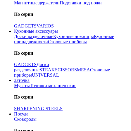
Магнитные держатели
Подставки под ножи
По серии
GADGETS
VARIOS
Кухонные аксессуары
Доски разделочные
Кухонные ножницы
Кухонные
принадлежности
Столовые приборы
По серии
GADGETS
Доски
разделочные
STEAK
SCISSORS
MESA
Столовые
приборы
UNIVERSAL
Заточка
Мусаты
Точилки механические
По серии
SHARPENING STEELS
Посуда
Сковороды
По серии