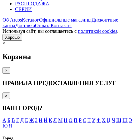
РАСПРОДАЖА
СЕРИИ
Об Arcos
Каталог
Официальные магазины
Дисконтные
карты
Доставка
Оплата
Контакты
Используя сайт, вы согла­шаетесь с
политикой cookies
.
Хорошо
×
Корзина
×
ПРАВИЛА ПРЕДОСТАВЛЕНИЯ УСЛУГ
×
ВАШ ГОРОД?
А
Б
В
Г
Д
Е
Ж
З
И
Й
К
Л
М
Н
О
П
Р
С
Т
У
Ф
Х
Ц
Ч
Ш
Щ
Э
Ю
Я
Город