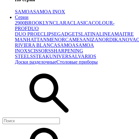
SAMOA
SAMOA INOX
Серии
2900
BROOKLYN
CLARA
CLASICA
COLOUR-
PROF
DUO
DUO PRO
ECLIPSE
GADGETS
LATINA
LINEA
MAITRE
MANHATTAN
MENORCA
MESA
NIZA
NORDIKA
NOVA
RIVIERA BLANCA
SAMOA
SAMOA
INOX
SCISSORS
SHARPENING
STEELS
STEAK
UNIVERSAL
VARIOS
Доски разделочные
Столовые приборы