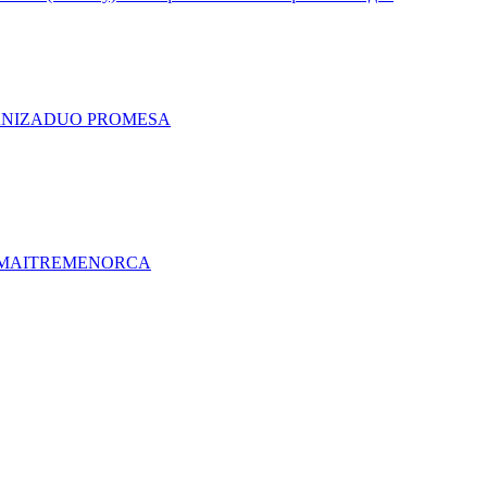
A
NIZA
DUO PRO
MESA
MAITRE
MENORCA