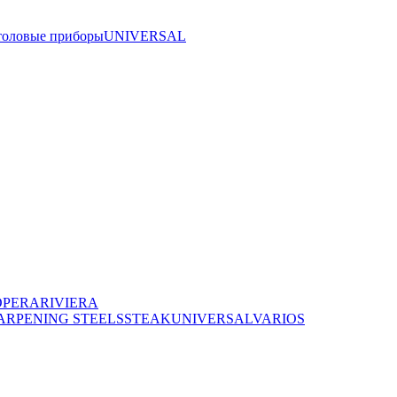
толовые приборы
UNIVERSAL
OPERA
RIVIERA
ARPENING STEELS
STEAK
UNIVERSAL
VARIOS