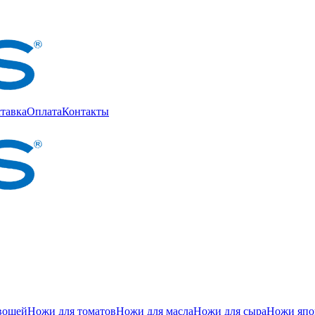
тавка
Оплата
Контакты
вощей
Ножи для томатов
Ножи для масла
Ножи для сыра
Ножи япон