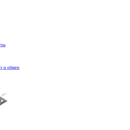
кты
т и обмен