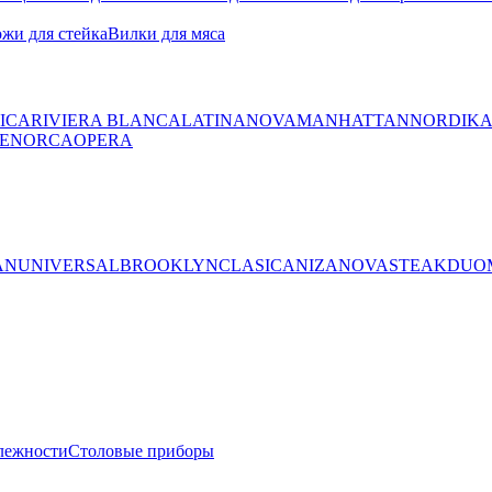
жи для стейка
Вилки для мяса
ICA
RIVIERA BLANCA
LATINA
NOVA
MANHATTAN
NORDIK
ENORCA
OPERA
AN
UNIVERSAL
BROOKLYN
CLASICA
NIZA
NOVA
STEAK
DUO
лежности
Столовые приборы