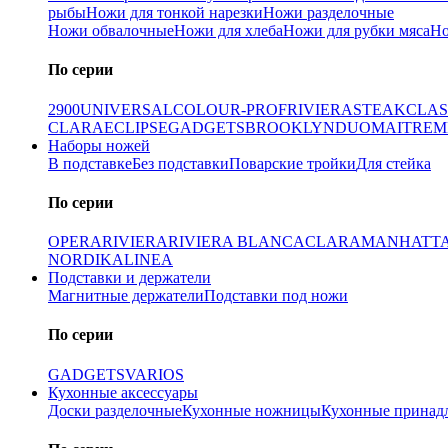
рыбы
Ножи для тонкой нарезки
Ножи разделочные
Ножи обвалочные
Ножи для хлеба
Ножи для рубки мяса
Но
По серии
2900
UNIVERSAL
COLOUR-PROF
RIVIERA
STEAK
CLAS
CLARA
ECLIPSE
GADGETS
BROOKLYN
DUO
MAITRE
M
Наборы ножей
В подставке
Без подставки
Поварские тройки
Для стейка
По серии
OPERA
RIVIERA
RIVIERA BLANCA
CLARA
MANHATT
NORDIKA
LINEA
Подставки и держатели
Магнитные держатели
Подставки под ножи
По серии
GADGETS
VARIOS
Кухонные аксессуары
Доски разделочные
Кухонные ножницы
Кухонные принад