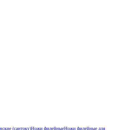
ские (сантоку)
Ножи филейные
Ножи филейные для