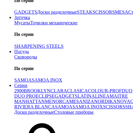
По серии
GADGETS
Доски разделочные
STEAK
SCISSORS
MESA
С
Заточка
Мусаты
Точилки механические
По серии
SHARPENING STEELS
Посуда
Сковороды
По серии
SAMOA
SAMOA INOX
Серии
2900
BROOKLYN
CLARA
CLASICA
COLOUR-PROF
DUO
DUO PRO
ECLIPSE
GADGETS
LATINA
LINEA
MAITRE
MANHATTAN
MENORCA
MESA
NIZA
NORDIKA
NOVA
RIVIERA BLANCA
SAMOA
SAMOA INOX
SCISSORS
SH
Доски разделочные
Столовые приборы