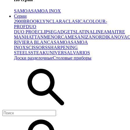
SAMOA
SAMOA INOX
Серии
2900
BROOKLYN
CLARA
CLASICA
COLOUR-
PROF
DUO
DUO PRO
ECLIPSE
GADGETS
LATINA
LINEA
MAITRE
MANHATTAN
MENORCA
MESA
NIZA
NORDIKA
NOVA
RIVIERA BLANCA
SAMOA
SAMOA
INOX
SCISSORS
SHARPENING
STEELS
STEAK
UNIVERSAL
VARIOS
Доски разделочные
Столовые приборы