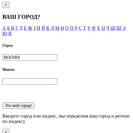
×
ВАШ ГОРОД?
А
Б
В
Г
Д
Е
Ж
З
И
Й
К
Л
М
Н
О
П
Р
С
Т
У
Ф
Х
Ц
Ч
Ш
Щ
Э
Ю
Я
Город
Индекс
Это мой город!
Введите город или индекс, мы определим ваш город и регион
по индексу
×