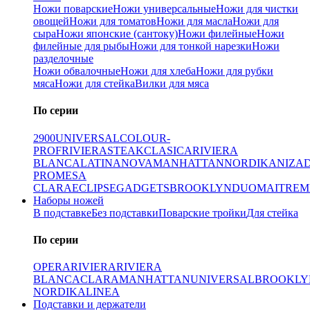
Ножи поварские
Ножи универсальные
Ножи для чистки
овощей
Ножи для томатов
Ножи для масла
Ножи для
сыра
Ножи японские (сантоку)
Ножи филейные
Ножи
филейные для рыбы
Ножи для тонкой нарезки
Ножи
разделочные
Ножи обвалочные
Ножи для хлеба
Ножи для рубки
мяса
Ножи для стейка
Вилки для мяса
По серии
2900
UNIVERSAL
COLOUR-
PROF
RIVIERA
STEAK
CLASICA
RIVIERA
BLANCA
LATINA
NOVA
MANHATTAN
NORDIKA
NIZA
PRO
MESA
CLARA
ECLIPSE
GADGETS
BROOKLYN
DUO
MAITRE
M
Наборы ножей
В подставке
Без подставки
Поварские тройки
Для стейка
По серии
OPERA
RIVIERA
RIVIERA
BLANCA
CLARA
MANHATTAN
UNIVERSAL
BROOKLY
NORDIKA
LINEA
Подставки и держатели