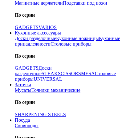
Магнитные держатели
Подставки под ножи
По серии
GADGETS
VARIOS
Кухонные аксессуары
Доски разделочные
Кухонные ножницы
Кухонные
принадлежности
Столовые приборы
По серии
GADGETS
Доски
разделочные
STEAK
SCISSORS
MESA
Столовые
приборы
UNIVERSAL
Заточка
Мусаты
Точилки механические
По серии
SHARPENING STEELS
Посуда
Сковороды
По серии