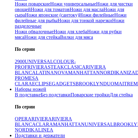
Ножи поварские
Ножи универсальные
Ножи для чистки
овощей
Ножи для томатов
Ножи для масла
Ножи для
сыра
Ножи японские (сантоку)
Ножи филейные
Ножи
филейные для рыбы
Ножи для тонкой нарезки
Ножи
разделочные
Ножи обвалочные
Ножи для хлеба
Ножи для рубки
мяса
Ножи для стейка
Вилки для мяса
По серии
2900
UNIVERSAL
COLOUR-
PROF
RIVIERA
STEAK
CLASICA
RIVIERA
BLANCA
LATINA
NOVA
MANHATTAN
NORDIKA
NIZA
PRO
MESA
CLARA
ECLIPSE
GADGETS
BROOKLYN
DUO
MAITRE
M
Наборы ножей
В подставке
Без подставки
Поварские тройки
Для стейка
По серии
OPERA
RIVIERA
RIVIERA
BLANCA
CLARA
MANHATTAN
UNIVERSAL
BROOKLY
NORDIKA
LINEA
Подставки и держатели