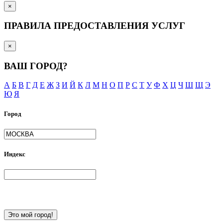
×
ПРАВИЛА ПРЕДОСТАВЛЕНИЯ УСЛУГ
×
ВАШ ГОРОД?
А
Б
В
Г
Д
Е
Ж
З
И
Й
К
Л
М
Н
О
П
Р
С
Т
У
Ф
Х
Ц
Ч
Ш
Щ
Э
Ю
Я
Город
Индекс
Это мой город!