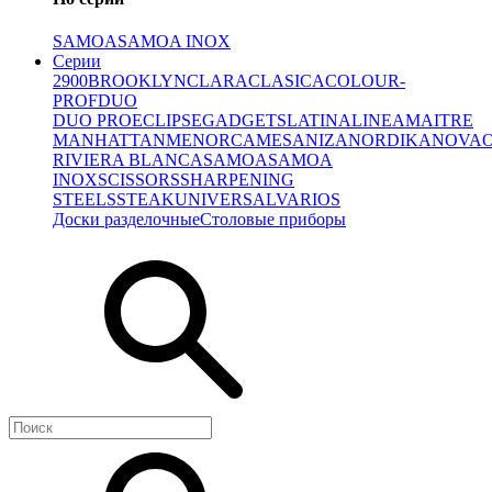
SAMOA
SAMOA INOX
Серии
2900
BROOKLYN
CLARA
CLASICA
COLOUR-
PROF
DUO
DUO PRO
ECLIPSE
GADGETS
LATINA
LINEA
MAITRE
MANHATTAN
MENORCA
MESA
NIZA
NORDIKA
NOVA
RIVIERA BLANCA
SAMOA
SAMOA
INOX
SCISSORS
SHARPENING
STEELS
STEAK
UNIVERSAL
VARIOS
Доски разделочные
Столовые приборы