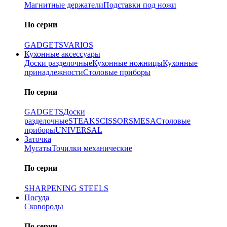
Магнитные держатели
Подставки под ножи
По серии
GADGETS
VARIOS
Кухонные аксессуары
Доски разделочные
Кухонные ножницы
Кухонные
принадлежности
Столовые приборы
По серии
GADGETS
Доски
разделочные
STEAK
SCISSORS
MESA
Столовые
приборы
UNIVERSAL
Заточка
Мусаты
Точилки механические
По серии
SHARPENING STEELS
Посуда
Сковороды
По серии