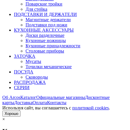
Поварские тройки
Для стейка
ПОДСТАВКИ И ДЕРЖАТЕЛИ
Магнитные держатели
Подставки под ножи
КУХОННЫЕ АКСЕССУАРЫ
Доски разделочные
Кухонные ножницы
Кухонные принадлежности
Столовые приборы
ЗАТОЧКА
Мусаты
Точилки механические
ПОСУДА
Сковороды
РАСПРОДАЖА
СЕРИИ
Об Arcos
Каталог
Официальные магазины
Дисконтные
карты
Доставка
Оплата
Контакты
Используя сайт, вы согла­шаетесь с
политикой cookies
.
Хорошо
×