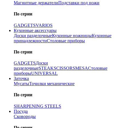
Магнитные держатели
Подставки под ножи
По серии
GADGETS
VARIOS
Кухонные аксессуары
Доски разделочные
Кухонные ножницы
Кухонные
принадлежности
Столовые приборы
По серии
GADGETS
Доски
разделочные
STEAK
SCISSORS
MESA
Столовые
приборы
UNIVERSAL
Заточка
Мусаты
Точилки механические
По серии
SHARPENING STEELS
Посуда
Сковороды
По серии