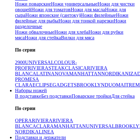
Ножи поварские
Ножи универсальные
Ножи для чистки
овощей
Ножи для томатов
Ножи для масла
Ножи для
сыра
Ножи японские (сантоку)
Ножи филейные
Ножи
филейные для рыбы
Ножи для тонкой нарезки
Ножи
разделочные
Ножи обвалочные
Ножи для хлеба
Ножи для рубки
мяса
Ножи для стейка
Вилки для мяса
По серии
2900
UNIVERSAL
COLOUR-
PROF
RIVIERA
STEAK
CLASICA
RIVIERA
BLANCA
LATINA
NOVA
MANHATTAN
NORDIKA
NIZA
PRO
MESA
CLARA
ECLIPSE
GADGETS
BROOKLYN
DUO
MAITRE
M
Наборы ножей
В подставке
Без подставки
Поварские тройки
Для стейка
По серии
OPERA
RIVIERA
RIVIERA
BLANCA
CLARA
MANHATTAN
UNIVERSAL
BROOKLY
NORDIKA
LINEA
Подставки и держатели