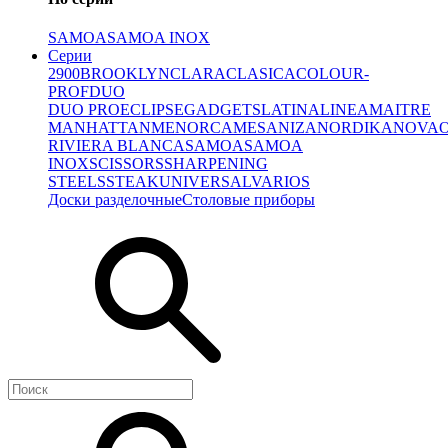
SAMOA
SAMOA INOX
Серии
2900
BROOKLYN
CLARA
CLASICA
COLOUR-
PROF
DUO
DUO PRO
ECLIPSE
GADGETS
LATINA
LINEA
MAITRE
MANHATTAN
MENORCA
MESA
NIZA
NORDIKA
NOVA
RIVIERA BLANCA
SAMOA
SAMOA
INOX
SCISSORS
SHARPENING
STEELS
STEAK
UNIVERSAL
VARIOS
Доски разделочные
Столовые приборы