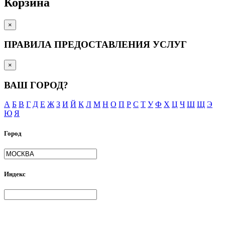
Корзина
×
ПРАВИЛА ПРЕДОСТАВЛЕНИЯ УСЛУГ
×
ВАШ ГОРОД?
А
Б
В
Г
Д
Е
Ж
З
И
Й
К
Л
М
Н
О
П
Р
С
Т
У
Ф
Х
Ц
Ч
Ш
Щ
Э
Ю
Я
Город
Индекс