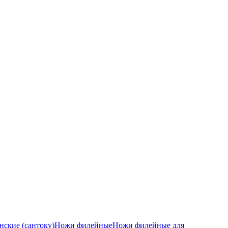
ские (сантоку)
Ножи филейные
Ножи филейные для