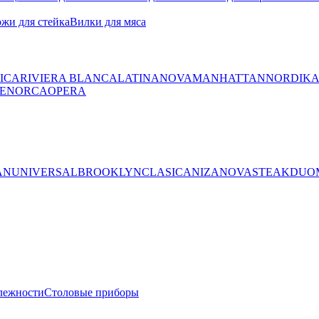
жи для стейка
Вилки для мяса
ICA
RIVIERA BLANCA
LATINA
NOVA
MANHATTAN
NORDIK
ENORCA
OPERA
AN
UNIVERSAL
BROOKLYN
CLASICA
NIZA
NOVA
STEAK
DUO
лежности
Столовые приборы