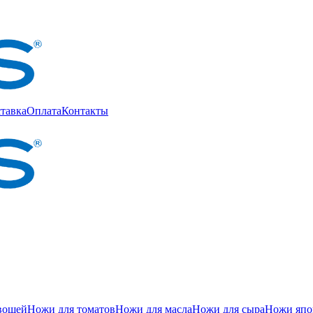
тавка
Оплата
Контакты
вощей
Ножи для томатов
Ножи для масла
Ножи для сыра
Ножи япон