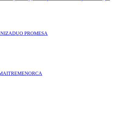
A
NIZA
DUO PRO
MESA
MAITRE
MENORCA