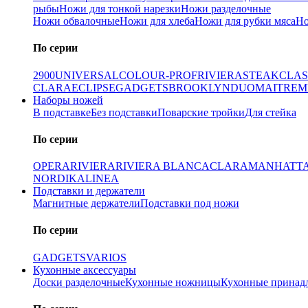
рыбы
Ножи для тонкой нарезки
Ножи разделочные
Ножи обвалочные
Ножи для хлеба
Ножи для рубки мяса
Но
По серии
2900
UNIVERSAL
COLOUR-PROF
RIVIERA
STEAK
CLAS
CLARA
ECLIPSE
GADGETS
BROOKLYN
DUO
MAITRE
M
Наборы ножей
В подставке
Без подставки
Поварские тройки
Для стейка
По серии
OPERA
RIVIERA
RIVIERA BLANCA
CLARA
MANHATT
NORDIKA
LINEA
Подставки и держатели
Магнитные держатели
Подставки под ножи
По серии
GADGETS
VARIOS
Кухонные аксессуары
Доски разделочные
Кухонные ножницы
Кухонные принад