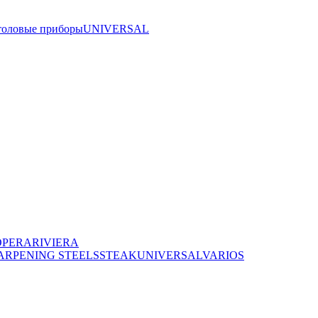
толовые приборы
UNIVERSAL
OPERA
RIVIERA
ARPENING STEELS
STEAK
UNIVERSAL
VARIOS