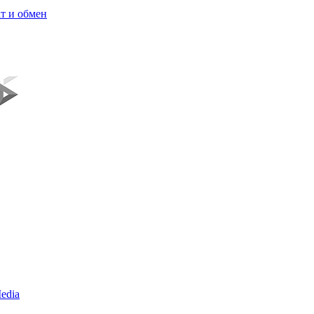
т и обмен
edia