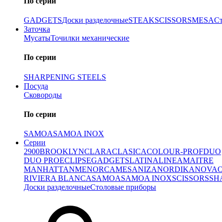
По серии
GADGETS
Доски разделочные
STEAK
SCISSORS
MESA
С
Заточка
Мусаты
Точилки механические
По серии
SHARPENING STEELS
Посуда
Сковороды
По серии
SAMOA
SAMOA INOX
Серии
2900
BROOKLYN
CLARA
CLASICA
COLOUR-PROF
DUO
DUO PRO
ECLIPSE
GADGETS
LATINA
LINEA
MAITRE
MANHATTAN
MENORCA
MESA
NIZA
NORDIKA
NOVA
RIVIERA BLANCA
SAMOA
SAMOA INOX
SCISSORS
SH
Доски разделочные
Столовые приборы