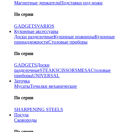
Магнитные держатели
Подставки под ножи
По серии
GADGETS
VARIOS
Кухонные аксессуары
Доски разделочные
Кухонные ножницы
Кухонные
принадлежности
Столовые приборы
По серии
GADGETS
Доски
разделочные
STEAK
SCISSORS
MESA
Столовые
приборы
UNIVERSAL
Заточка
Мусаты
Точилки механические
По серии
SHARPENING STEELS
Посуда
Сковороды
По серии