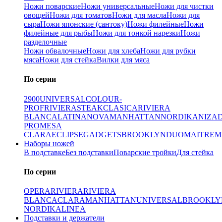
Ножи поварские
Ножи универсальные
Ножи для чистки
овощей
Ножи для томатов
Ножи для масла
Ножи для
сыра
Ножи японские (сантоку)
Ножи филейные
Ножи
филейные для рыбы
Ножи для тонкой нарезки
Ножи
разделочные
Ножи обвалочные
Ножи для хлеба
Ножи для рубки
мяса
Ножи для стейка
Вилки для мяса
По серии
2900
UNIVERSAL
COLOUR-
PROF
RIVIERA
STEAK
CLASICA
RIVIERA
BLANCA
LATINA
NOVA
MANHATTAN
NORDIKA
NIZA
PRO
MESA
CLARA
ECLIPSE
GADGETS
BROOKLYN
DUO
MAITRE
M
Наборы ножей
В подставке
Без подставки
Поварские тройки
Для стейка
По серии
OPERA
RIVIERA
RIVIERA
BLANCA
CLARA
MANHATTAN
UNIVERSAL
BROOKLY
NORDIKA
LINEA
Подставки и держатели