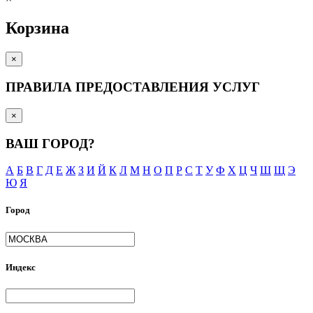
Корзина
×
ПРАВИЛА ПРЕДОСТАВЛЕНИЯ УСЛУГ
×
ВАШ ГОРОД?
А
Б
В
Г
Д
Е
Ж
З
И
Й
К
Л
М
Н
О
П
Р
С
Т
У
Ф
Х
Ц
Ч
Ш
Щ
Э
Ю
Я
Город
Индекс