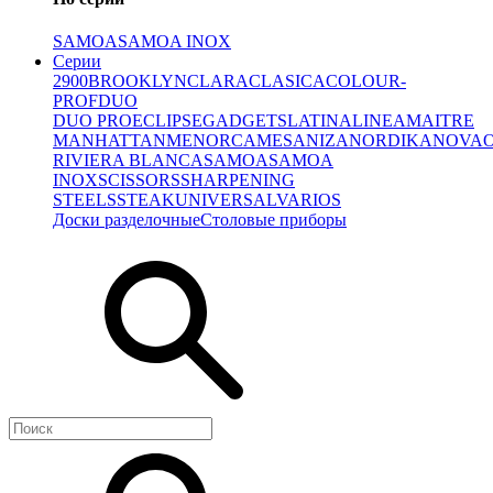
SAMOA
SAMOA INOX
Серии
2900
BROOKLYN
CLARA
CLASICA
COLOUR-
PROF
DUO
DUO PRO
ECLIPSE
GADGETS
LATINA
LINEA
MAITRE
MANHATTAN
MENORCA
MESA
NIZA
NORDIKA
NOVA
RIVIERA BLANCA
SAMOA
SAMOA
INOX
SCISSORS
SHARPENING
STEELS
STEAK
UNIVERSAL
VARIOS
Доски разделочные
Столовые приборы