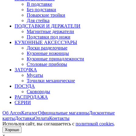
В подставке
Без подставки
Поварские тройки
Для стейка
ПОДСТАВКИ И ДЕРЖАТЕЛИ
Магнитные держатели
Подставки под ножи
КУХОННЫЕ АКСЕССУАРЫ
Доски разделочные
Кухонные ножницы
Кухонные принадлежности
Столовые приборы
ЗАТОЧКА
Мусаты
Точилки механические
ПОСУДА
Сковороды
РАСПРОДАЖА
СЕРИИ
Об Arcos
Каталог
Официальные магазины
Дисконтные
карты
Доставка
Оплата
Контакты
Используя сайт, вы согла­шаетесь с
политикой cookies
.
Хорошо
×