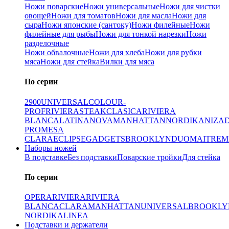
Ножи поварские
Ножи универсальные
Ножи для чистки
овощей
Ножи для томатов
Ножи для масла
Ножи для
сыра
Ножи японские (сантоку)
Ножи филейные
Ножи
филейные для рыбы
Ножи для тонкой нарезки
Ножи
разделочные
Ножи обвалочные
Ножи для хлеба
Ножи для рубки
мяса
Ножи для стейка
Вилки для мяса
По серии
2900
UNIVERSAL
COLOUR-
PROF
RIVIERA
STEAK
CLASICA
RIVIERA
BLANCA
LATINA
NOVA
MANHATTAN
NORDIKA
NIZA
PRO
MESA
CLARA
ECLIPSE
GADGETS
BROOKLYN
DUO
MAITRE
M
Наборы ножей
В подставке
Без подставки
Поварские тройки
Для стейка
По серии
OPERA
RIVIERA
RIVIERA
BLANCA
CLARA
MANHATTAN
UNIVERSAL
BROOKLY
NORDIKA
LINEA
Подставки и держатели