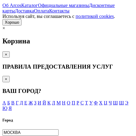
Об Arcos
Каталог
Официальные магазины
Дисконтные
карты
Доставка
Оплата
Контакты
Используя сайт, вы согла­шаетесь с
политикой cookies
.
Хорошо
×
Корзина
×
ПРАВИЛА ПРЕДОСТАВЛЕНИЯ УСЛУГ
×
ВАШ ГОРОД?
А
Б
В
Г
Д
Е
Ж
З
И
Й
К
Л
М
Н
О
П
Р
С
Т
У
Ф
Х
Ц
Ч
Ш
Щ
Э
Ю
Я
Город