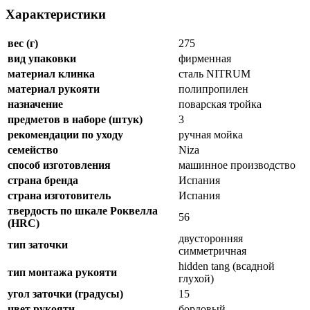
Характеристики
вес (г)
275
вид упаковки
фирменная
материал клинка
сталь NITRUM
материал рукояти
полипропилен
назначение
поварская тройка
предметов в наборе (штук)
3
рекомендации по уходу
ручная мойка
семейство
Niza
способ изготовления
машинное производство
страна бренда
Испания
страна изготовитель
Испания
твердость по шкале Роквелла
56
(HRC)
двусторонняя
тип заточки
симметричная
hidden tang (всадной
тип монтажа рукояти
глухой)
угол заточки (градусы)
15
цвет рукояти
бордовый