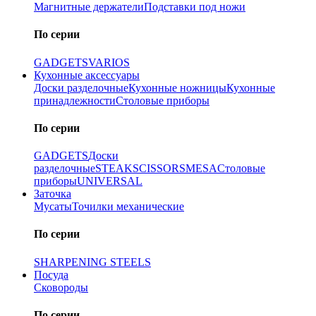
Магнитные держатели
Подставки под ножи
По серии
GADGETS
VARIOS
Кухонные аксессуары
Доски разделочные
Кухонные ножницы
Кухонные
принадлежности
Столовые приборы
По серии
GADGETS
Доски
разделочные
STEAK
SCISSORS
MESA
Столовые
приборы
UNIVERSAL
Заточка
Мусаты
Точилки механические
По серии
SHARPENING STEELS
Посуда
Сковороды
По серии