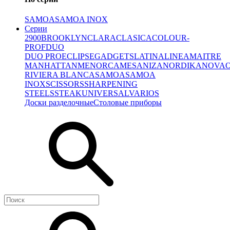
SAMOA
SAMOA INOX
Серии
2900
BROOKLYN
CLARA
CLASICA
COLOUR-
PROF
DUO
DUO PRO
ECLIPSE
GADGETS
LATINA
LINEA
MAITRE
MANHATTAN
MENORCA
MESA
NIZA
NORDIKA
NOVA
RIVIERA BLANCA
SAMOA
SAMOA
INOX
SCISSORS
SHARPENING
STEELS
STEAK
UNIVERSAL
VARIOS
Доски разделочные
Столовые приборы