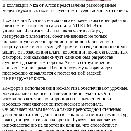
В коллекции Niza от Arcos представлены разнообразные
модели кухонных ножей с рукоятями всевозможных оттенков.
Ножи серии Niza во многом обязаны качеством своей работы
клинкам, изготовленным из стали NITRUM. Этот
уникальный азотистый сплав включает в себя ряд
легирующих элементов, обеспечивающих не только
повышенную степень прочности лезвия и бритвенную
остроту заточки его режущей кромки, но еще и полноценную
защиту от воздействия влаги, коррозии и прочих агрессивных
факторов. Уникальный силуэт клинков был разработан
лучшими дизайнерами бренда Arcos в сотрудничестве
с опытными поварами. Именно поэтому каждая модель
превосходно справляется с поставленной задачей
и не нагружает кисть.
Комфорт в использовании ножам Niza обеспечивают удобные,
максимально прочные и износостойкие рукояти. Они
изготавливаются из полипропилена — качественного
и хорошо плавящегося синтетического материала.
Он обладает малым весом, а также превосходной степенью
устойчивости к воздействию высоких или низких температур,
влаги, пищевых соков и коррозии. Рукоять наплавляется
непосредственно на хвостовик клинка, что способствует
более прочному соединению и исключает вероятность