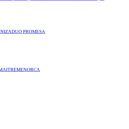
A
NIZA
DUO PRO
MESA
MAITRE
MENORCA