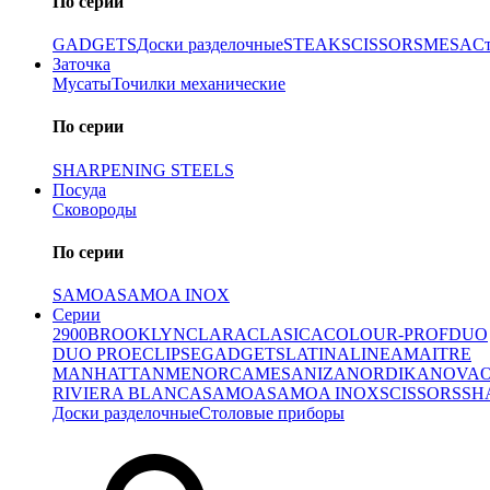
По серии
GADGETS
Доски разделочные
STEAK
SCISSORS
MESA
С
Заточка
Мусаты
Точилки механические
По серии
SHARPENING STEELS
Посуда
Сковороды
По серии
SAMOA
SAMOA INOX
Серии
2900
BROOKLYN
CLARA
CLASICA
COLOUR-PROF
DUO
DUO PRO
ECLIPSE
GADGETS
LATINA
LINEA
MAITRE
MANHATTAN
MENORCA
MESA
NIZA
NORDIKA
NOVA
RIVIERA BLANCA
SAMOA
SAMOA INOX
SCISSORS
SH
Доски разделочные
Столовые приборы