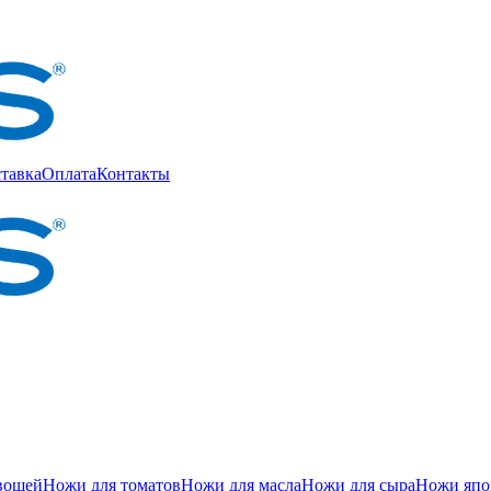
тавка
Оплата
Контакты
вощей
Ножи для томатов
Ножи для масла
Ножи для сыра
Ножи япон