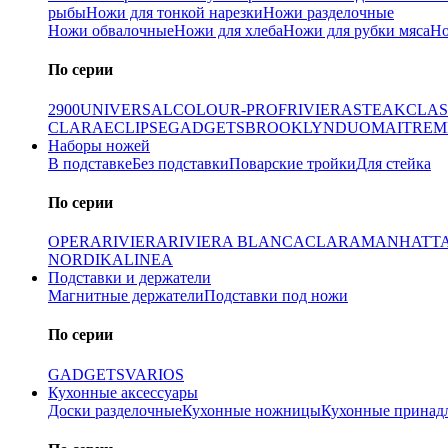
рыбы
Ножи для тонкой нарезки
Ножи разделочные
Ножи обвалочные
Ножи для хлеба
Ножи для рубки мяса
Но
По серии
2900
UNIVERSAL
COLOUR-PROF
RIVIERA
STEAK
CLAS
CLARA
ECLIPSE
GADGETS
BROOKLYN
DUO
MAITRE
M
Наборы ножей
В подставке
Без подставки
Поварские тройки
Для стейка
По серии
OPERA
RIVIERA
RIVIERA BLANCA
CLARA
MANHATT
NORDIKA
LINEA
Подставки и держатели
Магнитные держатели
Подставки под ножи
По серии
GADGETS
VARIOS
Кухонные аксессуары
Доски разделочные
Кухонные ножницы
Кухонные принад