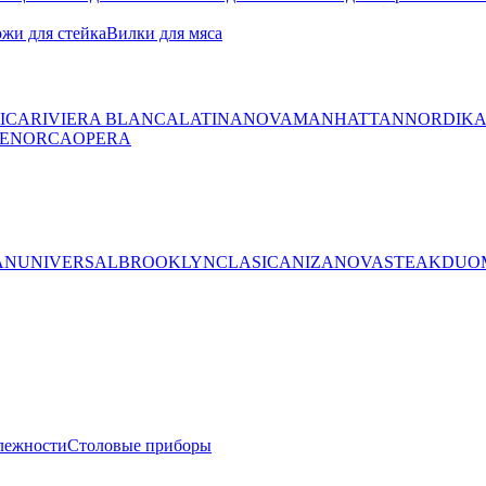
жи для стейка
Вилки для мяса
ICA
RIVIERA BLANCA
LATINA
NOVA
MANHATTAN
NORDIK
ENORCA
OPERA
AN
UNIVERSAL
BROOKLYN
CLASICA
NIZA
NOVA
STEAK
DUO
лежности
Столовые приборы