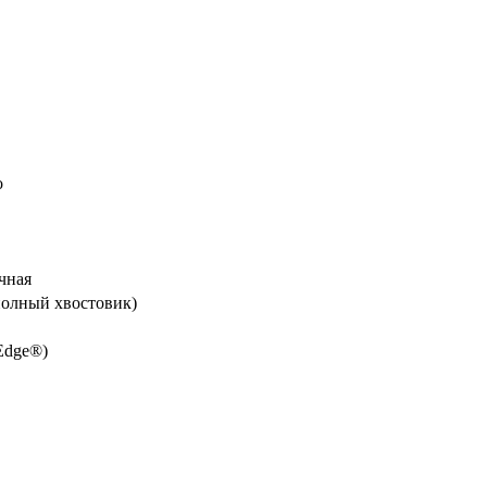
о
чная
 полный хвостовик)
 Edge®)