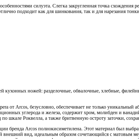
особенностями силуэта. Слегка закругленная точка схождения р
отлично подходит как для шинкования, так и для нарезания тон
й кухонных ножей: разделочные, обвалочные, хлебные, филейны
ra от Arcos, безусловно, обеспечивает не только уникальный аб
ионных углерода и железа, содержит хром, молибден и ванад
ц по шкале Роквелла, а также бритвенную остроту заточки, сох
ции бренда Arcos полиокисиметилена. Этот материал был выбра
вый внешний вид, идеальным образом сочетающийся с матовым 