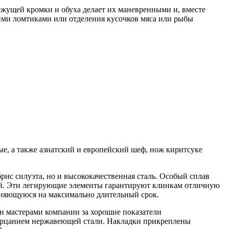
ежущей кромки и обуха делает их маневренными и, вместе
кими ломтиками или отделения кусочков мяса или рыбы
е, а также азиатский и европейский шеф, нож киритсуке
рис силуэта, но и высококачественная сталь. Особый сплав
ий. Эти легирующие элементы гарантируют клинкам отличную
раняющуюся на максимально длительный срок.
н мастерами компании за хорошие показатели
мерцанием нержавеющей стали. Накладки прикреплены