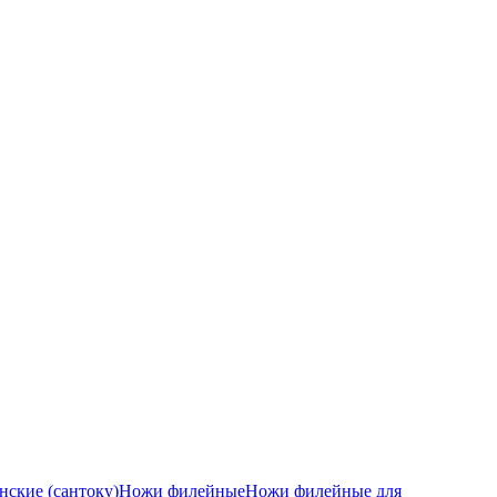
ские (сантоку)
Ножи филейные
Ножи филейные для