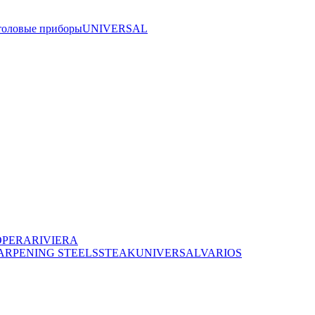
толовые приборы
UNIVERSAL
OPERA
RIVIERA
ARPENING STEELS
STEAK
UNIVERSAL
VARIOS