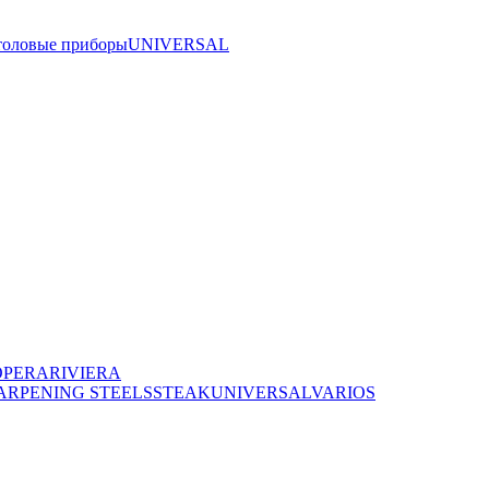
толовые приборы
UNIVERSAL
OPERA
RIVIERA
ARPENING STEELS
STEAK
UNIVERSAL
VARIOS