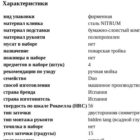
Характеристики
вид упаковки
фирменная
материал клинка
сталь NITRUM
материал подставки
бумажно-слоистый ком
материал рукояти
полипропилен
мусат в наборе
нет
назначение
поварская тройка
ножницы в наборе
нет
предметов в наборе (штук)
4
рекомендации по уходу
ручная мойка
семейство
Duo
способ изготовления
машинное производств
страна бренда
Испания
страна изготовитель
Испания
твердость по шкале Роквелла (HRC)
56
тип заточки
двусторонняя симметри
тип монтажа рукояти
hidden tang (всадной гл
точилка в наборе
нет
угол заточки (градусы)
15