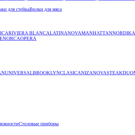
жи для стейка
Вилки для мяса
ICA
RIVIERA BLANCA
LATINA
NOVA
MANHATTAN
NORDIK
ENORCA
OPERA
AN
UNIVERSAL
BROOKLYN
CLASICA
NIZA
NOVA
STEAK
DUO
лежности
Столовые приборы