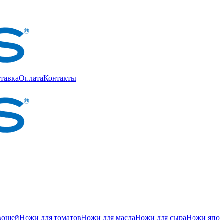
тавка
Оплата
Контакты
вощей
Ножи для томатов
Ножи для масла
Ножи для сыра
Ножи япон