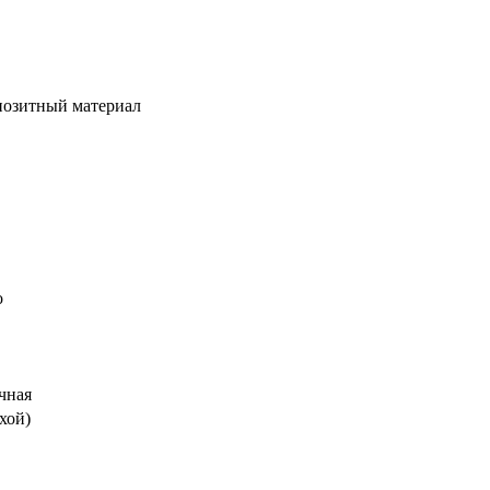
позитный материал
о
чная
ухой)