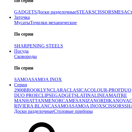
По серии
GADGETS
Доски разделочные
STEAK
SCISSORS
MESA
С
Заточка
Мусаты
Точилки механические
По серии
SHARPENING STEELS
Посуда
Сковороды
По серии
SAMOA
SAMOA INOX
Серии
2900
BROOKLYN
CLARA
CLASICA
COLOUR-PROF
DUO
DUO PRO
ECLIPSE
GADGETS
LATINA
LINEA
MAITRE
MANHATTAN
MENORCA
MESA
NIZA
NORDIKA
NOVA
RIVIERA BLANCA
SAMOA
SAMOA INOX
SCISSORS
SH
Доски разделочные
Столовые приборы