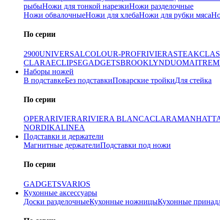
рыбы
Ножи для тонкой нарезки
Ножи разделочные
Ножи обвалочные
Ножи для хлеба
Ножи для рубки мяса
Но
По серии
2900
UNIVERSAL
COLOUR-PROF
RIVIERA
STEAK
CLAS
CLARA
ECLIPSE
GADGETS
BROOKLYN
DUO
MAITRE
M
Наборы ножей
В подставке
Без подставки
Поварские тройки
Для стейка
По серии
OPERA
RIVIERA
RIVIERA BLANCA
CLARA
MANHATT
NORDIKA
LINEA
Подставки и держатели
Магнитные держатели
Подставки под ножи
По серии
GADGETS
VARIOS
Кухонные аксессуары
Доски разделочные
Кухонные ножницы
Кухонные принад