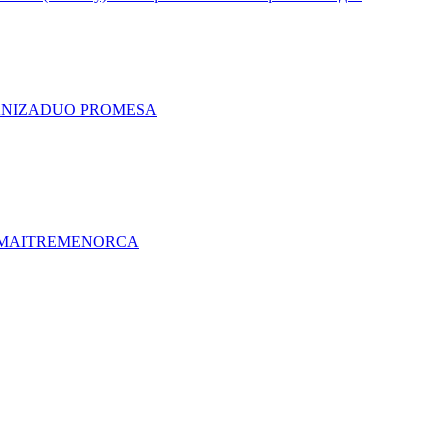
A
NIZA
DUO PRO
MESA
MAITRE
MENORCA