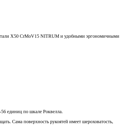
й стали X50 CrMoV15 NITRUM и удобными эргономичными
-56 единиц по шкале Роквелла.
щать. Сама поверхность рукоятей имеет шероховатость,