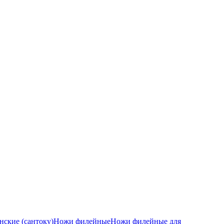
ские (сантоку)
Ножи филейные
Ножи филейные для