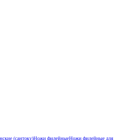
ские (сантоку)
Ножи филейные
Ножи филейные для