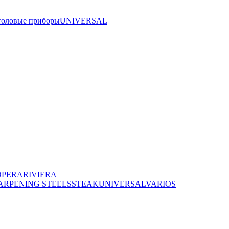
толовые приборы
UNIVERSAL
OPERA
RIVIERA
ARPENING STEELS
STEAK
UNIVERSAL
VARIOS