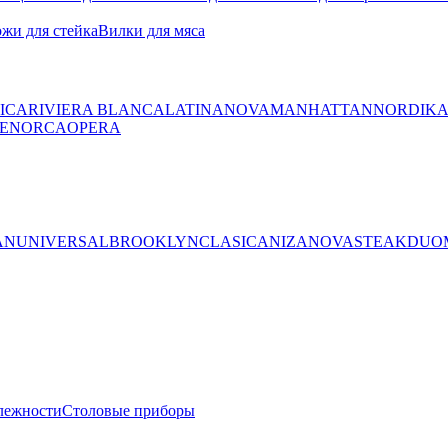
жи для стейка
Вилки для мяса
ICA
RIVIERA BLANCA
LATINA
NOVA
MANHATTAN
NORDIK
ENORCA
OPERA
AN
UNIVERSAL
BROOKLYN
CLASICA
NIZA
NOVA
STEAK
DUO
лежности
Столовые приборы