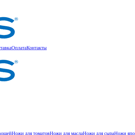
тавка
Оплата
Контакты
вощей
Ножи для томатов
Ножи для масла
Ножи для сыра
Ножи япон