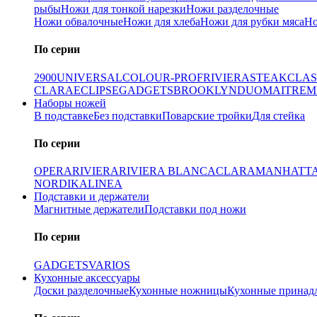
рыбы
Ножи для тонкой нарезки
Ножи разделочные
Ножи обвалочные
Ножи для хлеба
Ножи для рубки мяса
Но
По серии
2900
UNIVERSAL
COLOUR-PROF
RIVIERA
STEAK
CLAS
CLARA
ECLIPSE
GADGETS
BROOKLYN
DUO
MAITRE
M
Наборы ножей
В подставке
Без подставки
Поварские тройки
Для стейка
По серии
OPERA
RIVIERA
RIVIERA BLANCA
CLARA
MANHATT
NORDIKA
LINEA
Подставки и держатели
Магнитные держатели
Подставки под ножи
По серии
GADGETS
VARIOS
Кухонные аксессуары
Доски разделочные
Кухонные ножницы
Кухонные принад