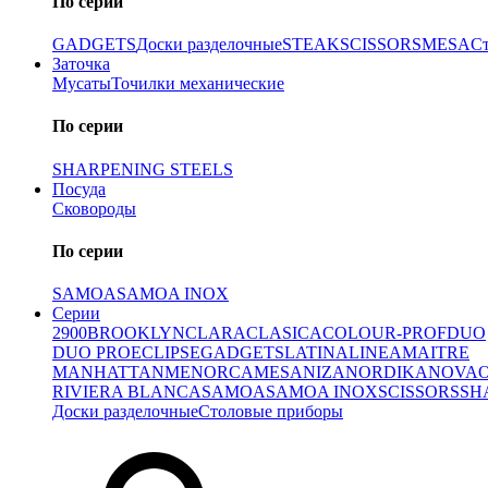
По серии
GADGETS
Доски разделочные
STEAK
SCISSORS
MESA
С
Заточка
Мусаты
Точилки механические
По серии
SHARPENING STEELS
Посуда
Сковороды
По серии
SAMOA
SAMOA INOX
Серии
2900
BROOKLYN
CLARA
CLASICA
COLOUR-PROF
DUO
DUO PRO
ECLIPSE
GADGETS
LATINA
LINEA
MAITRE
MANHATTAN
MENORCA
MESA
NIZA
NORDIKA
NOVA
RIVIERA BLANCA
SAMOA
SAMOA INOX
SCISSORS
SH
Доски разделочные
Столовые приборы