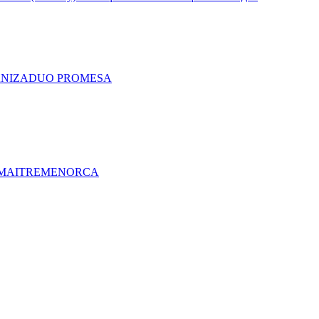
A
NIZA
DUO PRO
MESA
MAITRE
MENORCA