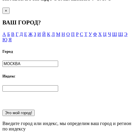
×
ВАШ ГОРОД?
А
Б
В
Г
Д
Е
Ж
З
И
Й
К
Л
М
Н
О
П
Р
С
Т
У
Ф
Х
Ц
Ч
Ш
Щ
Э
Ю
Я
Город
Индекс
Это мой город!
Введите город или индекс, мы определим ваш город и регион
по индексу