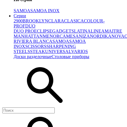
SAMOA
SAMOA INOX
Серии
2900
BROOKLYN
CLARA
CLASICA
COLOUR-
PROF
DUO
DUO PRO
ECLIPSE
GADGETS
LATINA
LINEA
MAITRE
MANHATTAN
MENORCA
MESA
NIZA
NORDIKA
NOVA
RIVIERA BLANCA
SAMOA
SAMOA
INOX
SCISSORS
SHARPENING
STEELS
STEAK
UNIVERSAL
VARIOS
Доски разделочные
Столовые приборы