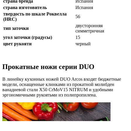
страна бренда
Испания
страна изготовитель
Испания
твердость по шкале Роквелла
56
(HRC)
двусторонняя
тип заточки
симметричная
угол заточки (градусы)
15
цвет рукояти
черный
Прокатные ножи серии DUO
В линейку кухонных ножей DUO Arcos входят бюджетные
модели, оснащенные клинками из прокатной молибден
ванадиевой стали X50 CrMoV15 NITRUM и удобными
эргономичными рукоятьми из полипропилена.