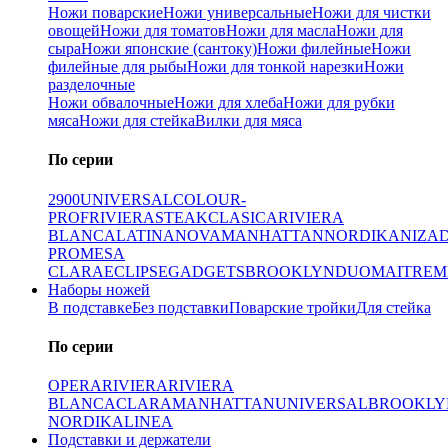
Ножи поварские
Ножи универсальные
Ножи для чистки
овощей
Ножи для томатов
Ножи для масла
Ножи для
сыра
Ножи японские (сантоку)
Ножи филейные
Ножи
филейные для рыбы
Ножи для тонкой нарезки
Ножи
разделочные
Ножи обвалочные
Ножи для хлеба
Ножи для рубки
мяса
Ножи для стейка
Вилки для мяса
По серии
2900
UNIVERSAL
COLOUR-
PROF
RIVIERA
STEAK
CLASICA
RIVIERA
BLANCA
LATINA
NOVA
MANHATTAN
NORDIKA
NIZA
PRO
MESA
CLARA
ECLIPSE
GADGETS
BROOKLYN
DUO
MAITRE
M
Наборы ножей
В подставке
Без подставки
Поварские тройки
Для стейка
По серии
OPERA
RIVIERA
RIVIERA
BLANCA
CLARA
MANHATTAN
UNIVERSAL
BROOKLY
NORDIKA
LINEA
Подставки и держатели