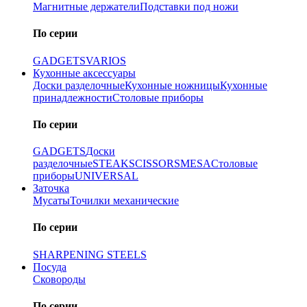
Магнитные держатели
Подставки под ножи
По серии
GADGETS
VARIOS
Кухонные аксессуары
Доски разделочные
Кухонные ножницы
Кухонные
принадлежности
Столовые приборы
По серии
GADGETS
Доски
разделочные
STEAK
SCISSORS
MESA
Столовые
приборы
UNIVERSAL
Заточка
Мусаты
Точилки механические
По серии
SHARPENING STEELS
Посуда
Сковороды
По серии