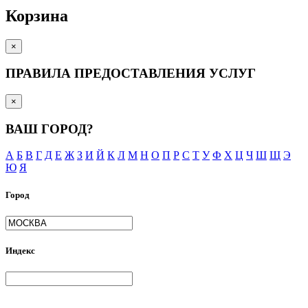
Корзина
×
ПРАВИЛА ПРЕДОСТАВЛЕНИЯ УСЛУГ
×
ВАШ ГОРОД?
А
Б
В
Г
Д
Е
Ж
З
И
Й
К
Л
М
Н
О
П
Р
С
Т
У
Ф
Х
Ц
Ч
Ш
Щ
Э
Ю
Я
Город
Индекс