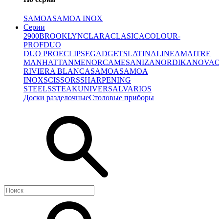
SAMOA
SAMOA INOX
Серии
2900
BROOKLYN
CLARA
CLASICA
COLOUR-
PROF
DUO
DUO PRO
ECLIPSE
GADGETS
LATINA
LINEA
MAITRE
MANHATTAN
MENORCA
MESA
NIZA
NORDIKA
NOVA
RIVIERA BLANCA
SAMOA
SAMOA
INOX
SCISSORS
SHARPENING
STEELS
STEAK
UNIVERSAL
VARIOS
Доски разделочные
Столовые приборы