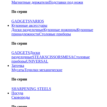
Магнитные держатели
Подставки под ножи
По серии
GADGETS
VARIOS
Кухонные аксессуары
Доски разделочные
Кухонные ножницы
Кухонные
принадлежности
Столовые приборы
По серии
GADGETS
Доски
разделочные
STEAK
SCISSORS
MESA
Столовые
приборы
UNIVERSAL
Заточка
Мусаты
Точилки механические
По серии
SHARPENING STEELS
Посуда
Сковороды
По серии