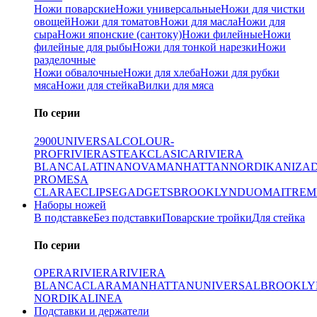
Ножи поварские
Ножи универсальные
Ножи для чистки
овощей
Ножи для томатов
Ножи для масла
Ножи для
сыра
Ножи японские (сантоку)
Ножи филейные
Ножи
филейные для рыбы
Ножи для тонкой нарезки
Ножи
разделочные
Ножи обвалочные
Ножи для хлеба
Ножи для рубки
мяса
Ножи для стейка
Вилки для мяса
По серии
2900
UNIVERSAL
COLOUR-
PROF
RIVIERA
STEAK
CLASICA
RIVIERA
BLANCA
LATINA
NOVA
MANHATTAN
NORDIKA
NIZA
PRO
MESA
CLARA
ECLIPSE
GADGETS
BROOKLYN
DUO
MAITRE
M
Наборы ножей
В подставке
Без подставки
Поварские тройки
Для стейка
По серии
OPERA
RIVIERA
RIVIERA
BLANCA
CLARA
MANHATTAN
UNIVERSAL
BROOKLY
NORDIKA
LINEA
Подставки и держатели