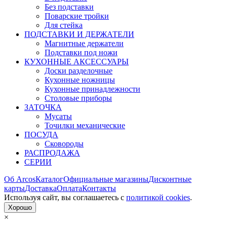
Без подставки
Поварские тройки
Для стейка
ПОДСТАВКИ И ДЕРЖАТЕЛИ
Магнитные держатели
Подставки под ножи
КУХОННЫЕ АКСЕССУАРЫ
Доски разделочные
Кухонные ножницы
Кухонные принадлежности
Столовые приборы
ЗАТОЧКА
Мусаты
Точилки механические
ПОСУДА
Сковороды
РАСПРОДАЖА
СЕРИИ
Об Arcos
Каталог
Официальные магазины
Дисконтные
карты
Доставка
Оплата
Контакты
Используя сайт, вы согла­шаетесь с
политикой cookies
.
Хорошо
×