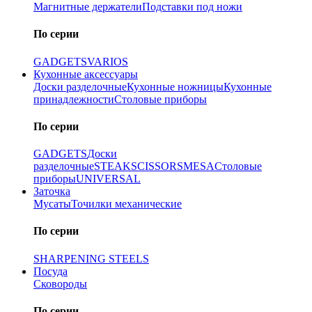
Магнитные держатели
Подставки под ножи
По серии
GADGETS
VARIOS
Кухонные аксессуары
Доски разделочные
Кухонные ножницы
Кухонные
принадлежности
Столовые приборы
По серии
GADGETS
Доски
разделочные
STEAK
SCISSORS
MESA
Столовые
приборы
UNIVERSAL
Заточка
Мусаты
Точилки механические
По серии
SHARPENING STEELS
Посуда
Сковороды
По серии