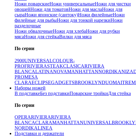
Ножи поварские
Ножи универсальные
Ножи для чистки
овощей
Ножи для томатов
Ножи для масла
Ножи для
сыра
Ножи японские (сантоку)
Ножи филейные
Ножи
филейные для рыбы
Ножи для тонкой нарезки
Ножи
разделочные
Ножи обвалочные
Ножи для хлеба
Ножи для рубки
мяса
Ножи для стейка
Вилки для мяса
По серии
2900
UNIVERSAL
COLOUR-
PROF
RIVIERA
STEAK
CLASICA
RIVIERA
BLANCA
LATINA
NOVA
MANHATTAN
NORDIKA
NIZA
PRO
MESA
CLARA
ECLIPSE
GADGETS
BROOKLYN
DUO
MAITRE
M
Наборы ножей
В подставке
Без подставки
Поварские тройки
Для стейка
По серии
OPERA
RIVIERA
RIVIERA
BLANCA
CLARA
MANHATTAN
UNIVERSAL
BROOKLY
NORDIKA
LINEA
Подставки и держатели