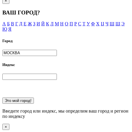
×
ВАШ ГОРОД?
А
Б
В
Г
Д
Е
Ж
З
И
Й
К
Л
М
Н
О
П
Р
С
Т
У
Ф
Х
Ц
Ч
Ш
Щ
Э
Ю
Я
Город
Индекс
Это мой город!
Введите город или индекс, мы определим ваш город и регион
по индексу
×