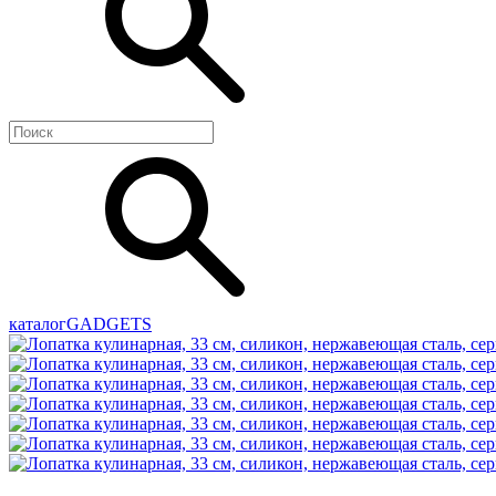
каталог
GADGETS