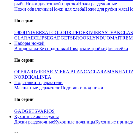
рыбы
Ножи для тонкой нарезки
Ножи разделочные
Ножи обвалочные
Ножи для хлеба
Ножи для рубки мяса
Но
По серии
2900
UNIVERSAL
COLOUR-PROF
RIVIERA
STEAK
CLAS
CLARA
ECLIPSE
GADGETS
BROOKLYN
DUO
MAITRE
M
Наборы ножей
В подставке
Без подставки
Поварские тройки
Для стейка
По серии
OPERA
RIVIERA
RIVIERA BLANCA
CLARA
MANHATT
NORDIKA
LINEA
Подставки и держатели
Магнитные держатели
Подставки под ножи
По серии
GADGETS
VARIOS
Кухонные аксессуары
Доски разделочные
Кухонные ножницы
Кухонные принад