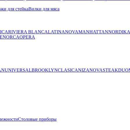
жи для стейка
Вилки для мяса
ICA
RIVIERA BLANCA
LATINA
NOVA
MANHATTAN
NORDIK
ENORCA
OPERA
AN
UNIVERSAL
BROOKLYN
CLASICA
NIZA
NOVA
STEAK
DUO
лежности
Столовые приборы