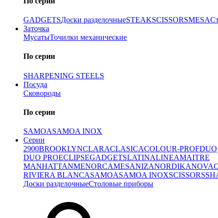
По серии
GADGETS
Доски разделочные
STEAK
SCISSORS
MESA
С
Заточка
Мусаты
Точилки механические
По серии
SHARPENING STEELS
Посуда
Сковороды
По серии
SAMOA
SAMOA INOX
Серии
2900
BROOKLYN
CLARA
CLASICA
COLOUR-PROF
DUO
DUO PRO
ECLIPSE
GADGETS
LATINA
LINEA
MAITRE
MANHATTAN
MENORCA
MESA
NIZA
NORDIKA
NOVA
RIVIERA BLANCA
SAMOA
SAMOA INOX
SCISSORS
SH
Доски разделочные
Столовые приборы