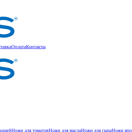
тавка
Оплата
Контакты
вощей
Ножи для томатов
Ножи для масла
Ножи для сыра
Ножи япон