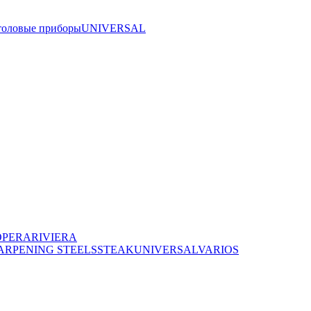
толовые приборы
UNIVERSAL
OPERA
RIVIERA
ARPENING STEELS
STEAK
UNIVERSAL
VARIOS