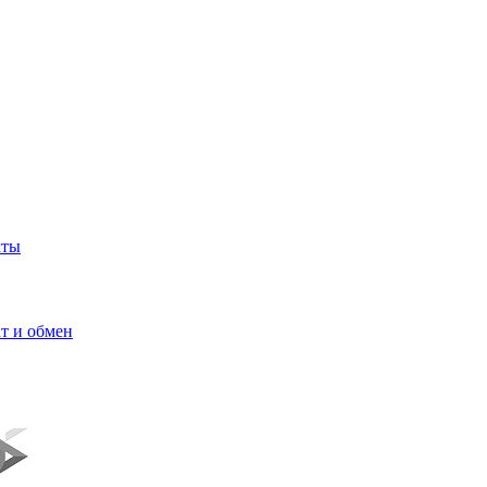
кты
т и обмен