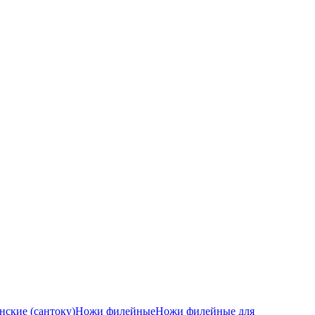
ские (сантоку)
Ножи филейные
Ножи филейные для