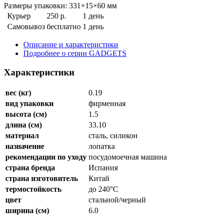
Размеры упаковки: 331×15×60 мм
Курьер
250 р.
1 день
Самовывоз
бесплатно
1 день
Описание и характеристики
Подробнее о серии GADGETS
Характеристики
вес (кг)
0.19
вид упаковки
фирменная
высота (см)
1.5
длина (см)
33.10
материал
сталь, силикон
назначение
лопатка
рекомендации по уходу
посудомоечная машина
страна бренда
Испания
страна изготовитель
Китай
термостойкость
до 240°C
цвет
стальной/черный
ширина (см)
6.0