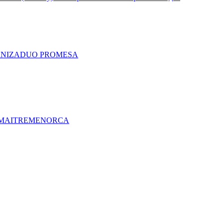
A
NIZA
DUO PRO
MESA
MAITRE
MENORCA